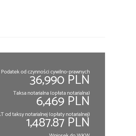
Podatek od czynności cywilno-prawnych
36,990 PLN
Taksa notarialna (opłata notarialna)
6,469 PLN
T od taksy notarialnej (opłaty notarialnej)
1,487.87 PLN
Wniosek do WKW