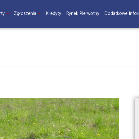
rty
Zgłoszenia
Kredyty
Rynek Pierwotny
Dodatkowe Info