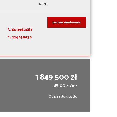
AGENT
zostaw wiadomość
603962687
224878638
1 849 500 zł
2
45,00 zł/m
Oblicz ratę kredytu