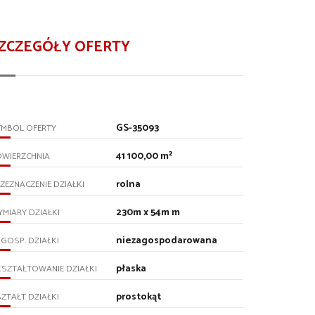
ZCZEGÓŁY OFERTY
GS-35093
YMBOL OFERTY
41 100,00 m²
OWIERZCHNIA
rolna
ZEZNACZENIE DZIAŁKI
230m x 54m m
MIARY DZIAŁKI
niezagospodarowana
GOSP. DZIAŁKI
płaska
SZTAŁTOWANIE DZIAŁKI
prostokąt
ZTAŁT DZIAŁKI