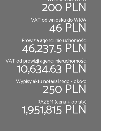
200 PLN
VAT od wniosku do WKW
46 PLN
Prowizja agencji nieruchomości
46,237.5 PLN
VAT od prowizji agencji nieruchomości
10,634.63 PLN
Wypisy aktu notarialnego - około
250 PLN
RAZEM (cena + opłaty)
1,951,815 PLN