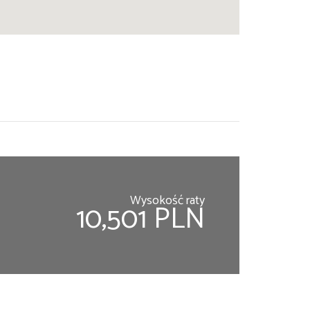
Wysokość raty
10,501 PLN