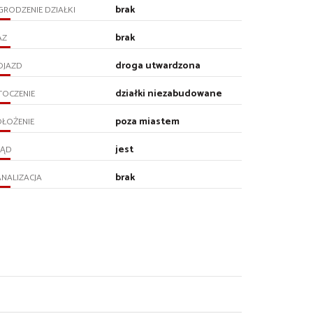
brak
RODZENIE DZIAŁKI
brak
AZ
droga utwardzona
OJAZD
działki niezabudowane
TOCZENIE
poza miastem
ŁOŻENIE
jest
RĄD
brak
NALIZACJA