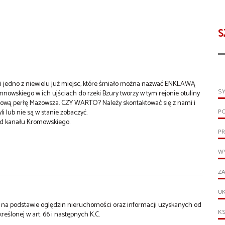
S
wi jedno z niewielu już miejsc, które śmiało można nazwać ENKLAWĄ
S
nowskiego w ich ujściach do rzeki Bzury tworzy w tym rejonie otuliny
zową perłę Mazowsza. CZY WARTO? Należy skontaktować się z nami i
P
 lub nie są w stanie zobaczyć.
 od kanału Kromowskiego.
PR
WY
ZA
UK
st na podstawie oględzin nieruchomości oraz informacji uzyskanych od
KS
kreślonej w art. 66 i następnych K.C.