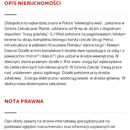
OPIS NIERUCHOMOŚCI
Złotopolice to najbardziej znana w Polsce "telewizyjna wieś" , położona w
Gminie Załuski pow. Płońsk , oddalona od W-wy ok. 45 km z dogodnym
dojazdem "trasą gdańską"- E-7.Wieś położona na pagórkowatym, falistym
terenie na skraju kompleksu leśnego i koryta rzeczki Strugi. Pełna
infrastruktura w pobliskim Kroczewie, Płońsku/ słynne targi/ i Nowym
Dworze. Działki w mini kompleksie 6 działek dwie sąsiadujące ze sobą ( o
2
2
powierzchni 1700 m
i 1699 m
) plus udział w drodze wewnętrznej. W
obecnym stanie prawnym działki o III kl. ziemi mogą być wykorzystane
do celów rolniczych lub rekreacyjnych. W Gminie Załuski trwają prace
nad ustaleniem planu ogólnego . Działki położone przy drodze
asfaltowej . . Energia elektryczna i wodociąg wiejski w drodze głównej. W
okolicy nowa ekstensywna zabudowa.
NOTA PRAWNA
Opis oferty zawarty na stronie internetowej sporządzany jest na
podstawie oględzin nieruchomości oraz informacji uzyskanych od