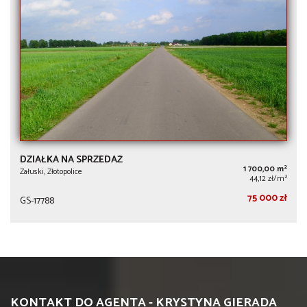
DZIAŁKA NA SPRZEDAŻ
2
1 700,00 m
Załuski, Złotopolice
2
44,12 zł/m
75 000 zł
GS-17788
KONTAKT DO AGENTA - KRYSTYNA GIERADA