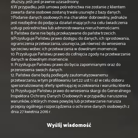
dłuższy, jeśli jest prawnie uzasadniony.
6.W przypadku, jeśli umowa pośrednictwa nie zostanie z klientem
zawarta dane osobowe zostaną trwale usunięte z bazy danych.
7.Podanie danych osobowych ma charakter dobrowolny, jednakże
jest niezbędne do podjęcia działań mających na celu świadczenia
usługi pośrednictwa lub administrowania nieruchomościami.
8. Państwa dane nie będą przekazywane do państw trzecich.
9.Przysługuje Państwu prawo dostępu do danych, ich sprostowania,
ograniczenia przetwarzania, usunięcia, jak również do wniesienia
sprzeciwu wobec ich przetwarzania w dowolnym momencie.
10. Przysługuje Państwu prawo do cofnięcia zgody na przetwarzanie
danych w dowolnym momencie.
11. Przysługuje Państwu prawo do bycia zapomnianymi oraz do
przeniesienia swoich danych.
12. Państwa dane będą podlegały zautomatyzowanemu
przetwarzaniu, w tym profilowaniu (art.22 ust 1 i 4) w celu doboru
spersonalizowanej oferty spełniającej oczekiwania i warunku klienta.
13. Przysługuje Państwu prawo do wniesienia skargi do Generalnego
Inspektora Ochrony Danych Osobowych w przypadku naruszenia
warunków, o których mowa powyżej lub przetwarzanie narusza
przepisy ogólnego rozporządzenia o ochronie danych osobowych z
dnia 27 kwietnia 2016 r.