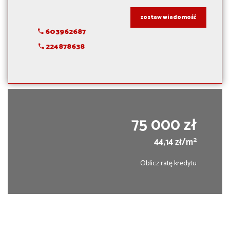
zostaw wiadomość
603962687
224878638
75 000 zł
2
44,14 zł/m
Oblicz ratę kredytu