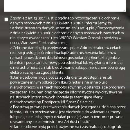
Zgodnie z art. 13 ust. 1 i ust. 2 ogólnego rozporządzenia o ochronie
danych osobowych z dnia 27 kwietnia 2016 r. informujemy, że:
1.Administratorem danych, w rozumieniu art. 4 pkt 7 Rozporządzenia
z dnia 27 kwietnia 2006r o ochronie danych osobowych zawartych w
niniejszym oświadczeniu jest WIGRO Wiesław Groszyk z siedzibą w
00-137Warszawa Elektoralna 11 m 5.
2.Zebrane dane będą przetwarzane przez Administratora w celach
realizacji usługi pośrednictwa bądź administrowania lokalem, w
ramach prowadzonej działalności gospodarczej (kontakt agenta z
klientem, podpisanie umowy pośrednictwa) lub wysyłania informacji
o nieruchomościach lub kredytowaniu zakupu nieruchomości drogą
elektroniczną – za zgodą klienta.
3.Dane osobowe mogą być za zgodą klienta udostępniane lub
powierzane innym odbiorcom (biuro notarialne, inne biuro
nieruchomości w ramach współpracy, firmy dostarczające programy
zarządzania biurem oraz narzędzia informatyczne wykorzystywane
na stronach internetowych (portale prezentujące oferty
nieruchomości np.;Domiporta, MLS,oraz Galactica).
4.Podstawą prawną przetwarzania danych jest zgoda udzielona przez
klienta, lub ich przetwarzanie jest niezbędne do wykonania umowy
lub podjęcia niezbędnych działań przed jej zawarciem, oraz prawnie
uzasadniony cel administratora Art.6ust.1 lit.a,b,f.
5.Dane osobowe będą przechowywane na czas realizacji usługi lub