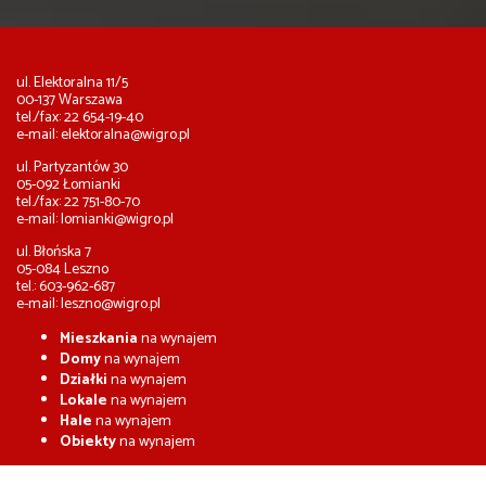
ul. Elektoralna 11/5
00-137 Warszawa
tel./fax: 22 654-19-40
e-mail:
elektoralna@wigro.pl
ul. Partyzantów 30
05-092 Łomianki
tel./fax: 22 751-80-70
e-mail:
lomianki@wigro.pl
ul. Błońska 7
05-084 Leszno
tel.: 603-962-687
e-mail:
leszno@wigro.pl
Mieszkania
na wynajem
Domy
na wynajem
Działki
na wynajem
Lokale
na wynajem
Hale
na wynajem
Obiekty
na wynajem
Mieszkania
na sprzedaż