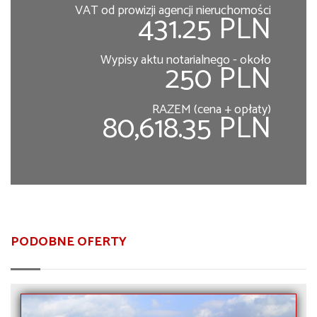
VAT od prowizji agencji nieruchomości
431.25 PLN
Wypisy aktu notarialnego - około
250 PLN
RAZEM (cena + opłaty)
80,618.35 PLN
PODOBNE OFERTY