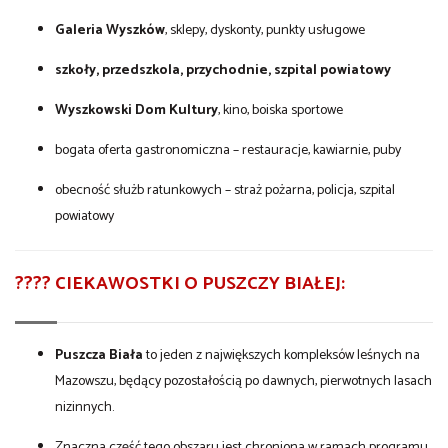
Galeria Wyszków
, sklepy, dyskonty, punkty usługowe
szkoły, przedszkola, przychodnie, szpital powiatowy
Wyszkowski Dom Kultury
, kino, boiska sportowe
bogata oferta gastronomiczna – restauracje, kawiarnie, puby
obecność służb ratunkowych – straż pożarna, policja, szpital
powiatowy
???? CIEKAWOSTKI O PUSZCZY BIAŁEJ:
Puszcza Biała
to jeden z największych kompleksów leśnych na
Mazowszu, będący pozostałością po dawnych, pierwotnych lasach
nizinnych.
Znaczna część tego obszaru jest chroniona w ramach programu