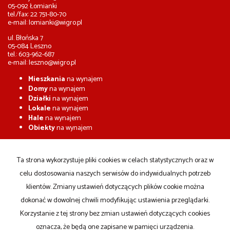
05-092 Łomianki
tel./fax: 22 751-80-70
e-mail:
lomianki@wigro.pl
ul. Błońska 7
05-084 Leszno
tel.: 603-962-687
e-mail:
leszno@wigro.pl
Mieszkania
na wynajem
Domy
na wynajem
Działki
na wynajem
Lokale
na wynajem
Hale
na wynajem
Obiekty
na wynajem
Mieszkania
na sprzedaż
Domy
na sprzedaż
Ta strona wykorzystuje pliki cookies w celach statystycznych oraz w
Działki
na sprzedaż
celu dostosowania naszych serwisów do indywidualnych potrzeb
Lokale
na sprzedaż
Hale
na sprzedaż
klientów. Zmiany ustawień dotyczących plików cookie można
Obiekty
na sprzedaż
dokonać w dowolnej chwili modyfikując ustawienia przeglądarki.
Korzystanie z tej strony bez zmian ustawień dotyczących cookies
Strona główna
Kup
Sprzedaj
notatnik
Kontakt
oznacza, że będą one zapisane w pamięci urządzenia.