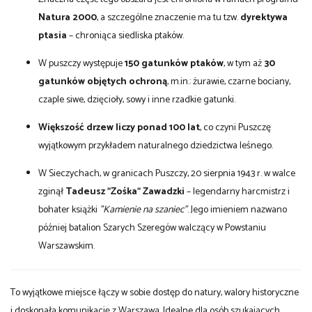
Natura 2000
, a szczególne znaczenie ma tu tzw.
dyrektywa
ptasia
– chroniąca siedliska ptaków.
W puszczy występuje
150 gatunków ptaków
, w tym aż
30
gatunków objętych ochroną
, m.in.: żurawie, czarne bociany,
czaple siwe, dzięcioły, sowy i inne rzadkie gatunki.
Większość drzew liczy ponad 100 lat
, co czyni Puszczę
wyjątkowym przykładem naturalnego dziedzictwa leśnego.
W Sieczychach, w granicach Puszczy, 20 sierpnia 1943 r. w walce
zginął
Tadeusz "Zośka" Zawadzki
– legendarny harcmistrz i
bohater książki
"Kamienie na szaniec"
. Jego imieniem nazwano
później batalion Szarych Szeregów walczący w Powstaniu
Warszawskim.
To wyjątkowe miejsce łączy w sobie dostęp do natury, walory historyczne
i doskonałą komunikację z Warszawą. Idealne dla osób szukających