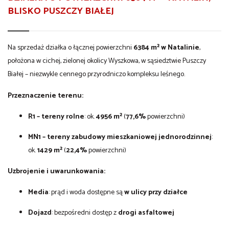
BLISKO PUSZCZY BIAŁEJ
Na sprzedaż działka o łącznej powierzchni
6384 m² w Natalinie
,
położona w cichej, zielonej okolicy Wyszkowa, w sąsiedztwie Puszczy
Białej – niezwykle cennego przyrodniczo kompleksu leśnego.
Przeznaczenie terenu:
R1 – tereny rolne
: ok.
4956 m²
(
77,6%
powierzchni)
MN1 – tereny zabudowy mieszkaniowej jednorodzinnej
:
ok.
1429 m²
(
22,4%
powierzchni)
Uzbrojenie i uwarunkowania:
Media
: prąd i woda dostępne są
w ulicy przy działce
Dojazd
: bezpośredni dostęp z
drogi asfaltowej