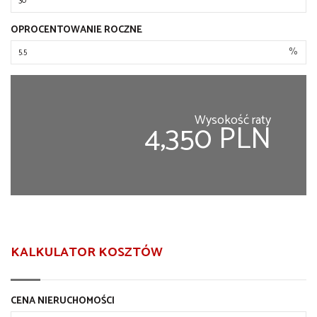
OPROCENTOWANIE ROCZNE
%
Wysokość raty
4,350 PLN
KALKULATOR KOSZTÓW
CENA NIERUCHOMOŚCI