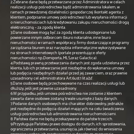
2.Zebrane dane będą przetwarzane przez Administratora w celach
realizacji usługi pośrednictwa bądź administrowania lokalem, w
ramach prowadzonej działalności gospodarczej (kontakt agenta z
klientem, podpisanie umowy pośrednictwa) lub wysyłania informacji
o nieruchomościach lub kredytowaniu zakupu nieruchomości drogą
elektroniczną – za zgodą klienta.
3.Dane osobowe mogą być za zgodą klienta udostępniane lub
powierzane innym odbiorcom (biuro notarialne, inne biuro
nieruchomości w ramach współpracy, firmy dostarczające programy
zarządzania biurem oraz narzędzia informatyczne wykorzystywane
na stronach internetowych (portale prezentujące oferty
nieruchomości np.;Domiporta, MLS,oraz Galactica).
4.Podstawą prawną przetwarzania danych jest zgoda udzielona przez
klienta, lub ich przetwarzanie jest niezbędne do wykonania umowy
lub podjęcia niezbędnych działań przed jej zawarciem, oraz prawnie
uzasadniony cel administratora Art.6ust.1 lit.a,b,f.
5.Dane osobowe będą przechowywane na czas realizacji usługi lub
dłuższy, jeśli jest prawnie uzasadniony.
6.W przypadku, jeśli umowa pośrednictwa nie zostanie z klientem
zawarta dane osobowe zostaną trwale usunięte z bazy danych.
7.Podanie danych osobowych ma charakter dobrowolny, jednakże
jest niezbędne do podjęcia działań mających na celu świadczenia
usługi pośrednictwa lub administrowania nieruchomościami.
8. Państwa dane nie będą przekazywane do państw trzecich.
9.Przysługuje Państwu prawo dostępu do danych, ich sprostowania,
ograniczenia przetwarzania, usunięcia, jak również do wniesienia