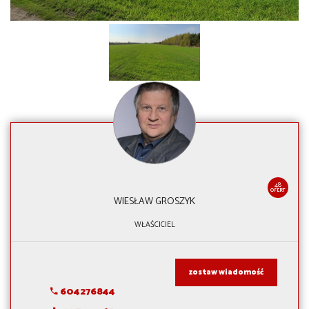
48
OFERT
WIESŁAW GROSZYK
WŁAŚCICIEL
zostaw wiadomość
604276844