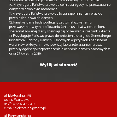
sprzeciwu wobec ich przetwarzania w dowolnym momencie.
10. Przysługuje Państwu prawo do cofnięcia zgody na przetwarzanie
danych w dowolnym momencie.
11. Przysługuje Państwu prawo do bycia zapomnianymi oraz do
przeniesienia swoich danych.
12. Państwa dane będą podlegały zautomatyzowanemu
przetwarzaniu, w tym profilowaniu (art.22 ust 1 i 4) w celu doboru
spersonalizowanej oferty spełniającej oczekiwania i warunku klienta.
13. Przysługuje Państwu prawo do wniesienia skargi do Generalnego
Inspektora Ochrony Danych Osobowych w przypadku naruszenia
warunków, o których mowa powyżej lub przetwarzanie narusza
przepisy ogólnego rozporządzenia o ochronie danych osobowych z
dnia 27 kwietnia 2016 r.
ul. Elektoralna 11/5
00-137 Warszawa
tel./fax: 22 654-19-40
e-mail:
elektoralna@wigro.pl
ul. Partyzantów 30