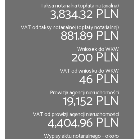
Taksa notarialna (opłata notarialna)
3,834.32 PLN
VAT od taksy notarialnej (opłaty notarialnej)
881.89 PLN
Wniosek do WKW
200 PLN
VAT od wniosku do WKW
46 PLN
Prowizja agencji nieruchomości
19,152 PLN
VAT od prowizji agencji nieruchomości
4,404.96 PLN
Wypisy aktu notarialnego - około