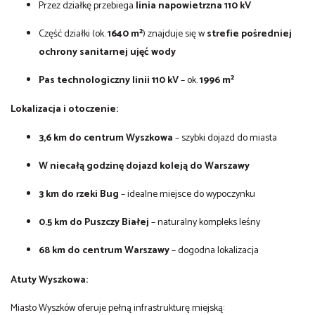
Przez działkę przebiega
linia napowietrzna 110 kV
Część działki (ok.
1640 m²
) znajduje się w
strefie pośredniej
ochrony sanitarnej ujęć wody
Pas technologiczny linii 110 kV
– ok.
1996 m²
Lokalizacja i otoczenie:
3,6 km do centrum Wyszkowa
– szybki dojazd do miasta
W niecałą godzinę dojazd koleją do Warszawy
3 km do rzeki Bug
– idealne miejsce do wypoczynku
0.5 km do Puszczy Białej
– naturalny kompleks leśny
68 km do centrum Warszawy
– dogodna lokalizacja
Atuty Wyszkowa:
Miasto Wyszków oferuje pełną infrastrukturę miejską: