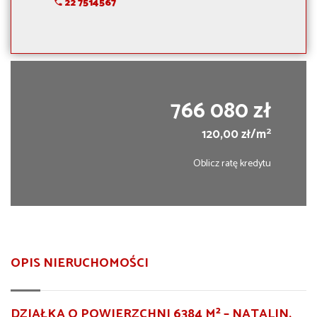
22 7514567
766 080 zł
2
120,00 zł/m
Oblicz ratę kredytu
OPIS NIERUCHOMOŚCI
DZIAŁKA O POWIERZCHNI 6384 M² – NATALIN,