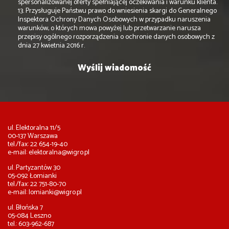
spersonalizowanej oferty spełniającej oczekiwania i warunku klienta.
13. Przysługuje Państwu prawo do wniesienia skargi do Generalnego
Inspektora Ochrony Danych Osobowych w przypadku naruszenia
warunków, o których mowa powyżej lub przetwarzanie narusza
przepisy ogólnego rozporządzenia o ochronie danych osobowych z
dnia 27 kwietnia 2016 r.
ul. Elektoralna 11/5
00-137 Warszawa
tel./fax: 22 654-19-40
e-mail:
elektoralna@wigro.pl
ul. Partyzantów 30
05-092 Łomianki
tel./fax: 22 751-80-70
e-mail:
lomianki@wigro.pl
ul. Błońska 7
05-084 Leszno
tel.: 603-962-687