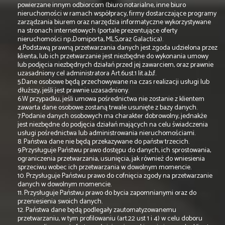
powierzane innym odbiorcom (biuro notarialne, inne biuro
nieruchomości w ramach współpracy, firmy dostarczające programy
zarządzania biurem oraz narzędzia informatyczne wykorzystywane
na stronach internetowych (portale prezentujące oferty
nieruchomości np.;Domiporta, MLS,oraz Galactica).
4.Podstawą prawną przetwarzania danych jest zgoda udzielona przez
klienta, lub ich przetwarzanie jest niezbędne do wykonania umowy
lub podjęcia niezbędnych działań przed jej zawarciem, oraz prawnie
uzasadniony cel administratora Art.6ust.1 lit.a,b,f.
5.Dane osobowe będą przechowywane na czas realizacji usługi lub
dłuższy, jeśli jest prawnie uzasadniony.
6.W przypadku, jeśli umowa pośrednictwa nie zostanie z klientem
zawarta dane osobowe zostaną trwale usunięte z bazy danych.
7.Podanie danych osobowych ma charakter dobrowolny, jednakże
jest niezbędne do podjęcia działań mających na celu świadczenia
usługi pośrednictwa lub administrowania nieruchomościami.
8. Państwa dane nie będą przekazywane do państw trzecich.
9.Przysługuje Państwu prawo dostępu do danych, ich sprostowania,
ograniczenia przetwarzania, usunięcia, jak również do wniesienia
sprzeciwu wobec ich przetwarzania w dowolnym momencie.
10. Przysługuje Państwu prawo do cofnięcia zgody na przetwarzanie
danych w dowolnym momencie.
11. Przysługuje Państwu prawo do bycia zapomnianymi oraz do
przeniesienia swoich danych.
12. Państwa dane będą podlegały zautomatyzowanemu
przetwarzaniu, w tym profilowaniu (art.22 ust 1 i 4) w celu doboru