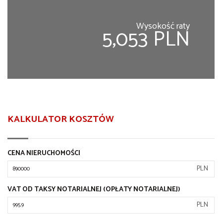
Wysokość raty
5,053 PLN
KALKULATOR KOSZTÓW
CENA NIERUCHOMOŚCI
PLN
VAT OD TAKSY NOTARIALNEJ (OPŁATY NOTARIALNEJ)
PLN