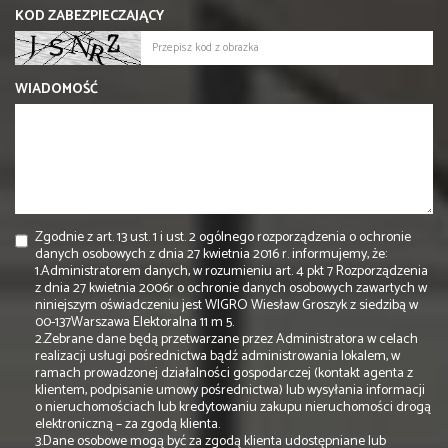
KOD ZABEZPIECZAJĄCY
WIADOMOŚĆ
Zgodnie z art. 13 ust. 1 i ust. 2 ogólnego rozporządzenia o ochronie
danych osobowych z dnia 27 kwietnia 2016 r. informujemy, że:
1.Administratorem danych, w rozumieniu art. 4 pkt 7 Rozporządzenia
z dnia 27 kwietnia 2006r o ochronie danych osobowych zawartych w
niniejszym oświadczeniu jest WIGRO Wiesław Groszyk z siedzibą w
00-137Warszawa Elektoralna 11 m 5.
2.Zebrane dane będą przetwarzane przez Administratora w celach
realizacji usługi pośrednictwa bądź administrowania lokalem, w
ramach prowadzonej działalności gospodarczej (kontakt agenta z
klientem, podpisanie umowy pośrednictwa) lub wysyłania informacji
o nieruchomościach lub kredytowaniu zakupu nieruchomości drogą
elektroniczną – za zgodą klienta.
3.Dane osobowe mogą być za zgodą klienta udostępniane lub