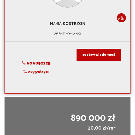
135
OFERT
MARIA
KOSTRZOŃ
AGENT ŁOMIANKI
zostaw wiadomość
606892225
227518170
890 000 zł
2
20,00 zł/m