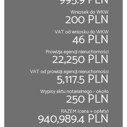
995.9 PLN
Wniosek do WKW
200 PLN
VAT od wniosku do WKW
46 PLN
Prowizja agencji nieruchomości
22,250 PLN
VAT od prowizji agencji nieruchomości
5,117.5 PLN
Wypisy aktu notarialnego - około
250 PLN
RAZEM (cena + opłaty)
940,989.4 PLN