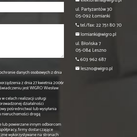
elektoralna@wigro.pl
ul. Partyzantów 30
05-092 Łomianki
tel./fax: 22 751 80 70
lomianki@wigro.pl
ul. Błońska 7
05-084 Leszno
603 962 687
leszno@wigro.pl
a o ochronie danych osobowych z dnia
porządzenia z dnia 27 kwietnia 2006r
oświadczeniu jest WIGRO Wiesław
w celach realizacji usługi
prowadzonej działalności
owy pośrednictwa) lub wysyłania
pu nieruchomości drogą
e lub powierzane innym odbiorcom
spółpracy, firmy dostarczające
czne wykorzystywane na stronach