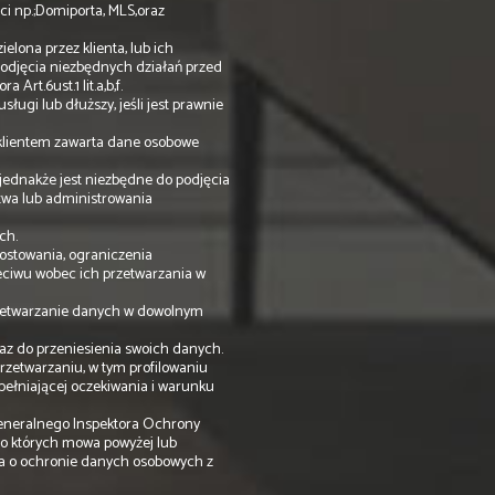
ci np.;Domiporta, MLS,oraz
lona przez klienta, lub ich
odjęcia niezbędnych działań przed
Art.6ust.1 lit.a,b,f.
ugi lub dłuższy, jeśli jest prawnie
 klientem zawarta dane osobowe
ednakże jest niezbędne do podjęcia
twa lub administrowania
ch.
ostowania, ograniczenia
zeciwu wobec ich przetwarzania w
rzetwarzanie danych w dowolnym
az do przeniesienia swoich danych.
zetwarzaniu, w tym profilowaniu
 spełniającej oczekiwania i warunku
Generalnego Inspektora Ochrony
o których mowa powyżej lub
ia o ochronie danych osobowych z