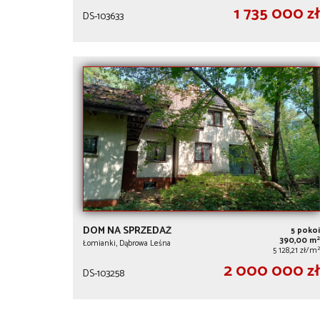
1 735 000 zł
DS-103633
DOM NA SPRZEDAŻ
5 pokoi
2
390,00 m
Łomianki, Dąbrowa Leśna
2
5 128,21 zł/m
2 000 000 zł
DS-103258