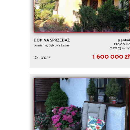
DOM NA SPRZEDAŻ
5 pokoi
2
220,00 m
Łomianki, Dąbrowa Leśna
2
7 272,73 zł/m
1 600 000 zł
DS-103725