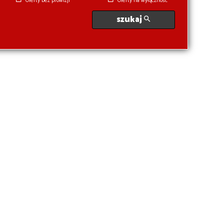
Oferty bez prowizji
Oferty na wyłączność
szukaj