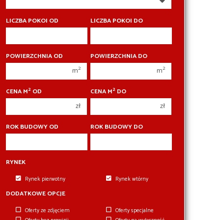
350 000 zł
350 000 zł
400 000 zł
400 000 zł
LICZBA POKOI OD
LICZBA POKOI DO
450 000 zł
450 000 zł
1 pokój
1 pokój
POWIERZCHNIA OD
POWIERZCHNIA DO
2 pokoje
2 pokoje
2
2
m
m
3 pokoje
3 pokoje
2
2
CENA M
OD
CENA M
DO
4 pokoje
4 pokoje
zł
zł
5 pokoi
5 pokoi
6 pokoi
6 pokoi
ROK BUDOWY OD
ROK BUDOWY DO
RYNEK
Rynek pierwotny
Rynek wtórny
DODATKOWE OPCJE
Oferty ze zdjęciem
Oferty specjalne