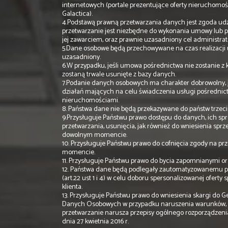
internetowych (portale prezentujące oferty nieruchomoś
Galactica).
4.Podstawą prawną przetwarzania danych jest zgoda udzie
przetwarzanie jest niezbędne do wykonania umowy lub p
jej zawarciem, oraz prawnie uzasadniony cel administratora 
5.Dane osobowe będą przechowywane na czas realizacji usł
uzasadniony.
6.W przypadku, jeśli umowa pośrednictwa nie zostanie z
zostaną trwale usunięte z bazy danych.
7.Podanie danych osobowych ma charakter dobrowolny, j
działań mających na celu świadczenia usługi pośrednic
nieruchomościami.
8. Państwa dane nie będą przekazywane do państw trzeci
9.Przysługuje Państwu prawo dostępu do danych, ich spr
przetwarzania, usunięcia, jak również do wniesienia spr
dowolnym momencie.
10. Przysługuje Państwu prawo do cofnięcia zgody na p
momencie.
11. Przysługuje Państwu prawo do bycia zapomnianymi or
12. Państwa dane będą podlegały zautomatyzowanemu pr
(art.22 ust 1 i 4) w celu doboru spersonalizowanej oferty
klienta.
13. Przysługuje Państwu prawo do wniesienia skargi do 
Danych Osobowych w przypadku naruszenia warunków, 
przetwarzanie narusza przepisy ogólnego rozporządzen
dnia 27 kwietnia 2016 r.