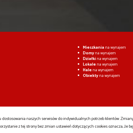
Mieszkania
na wynajem
Domy
na wynajem
Działki
na wynajem
Lokale
na wynajem
Hale
na wynajem
Obiekty
na wynajem
celu dostosowania naszych serwisów do indywidualnych potrzeb klientów. Zmia
orzystanie z tej strony bez zmian ustawień dotyczących cookies oznacza, że 