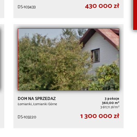
430 000 zł
DS-103433
DOM NA SPRZEDAŻ
3 pokoje
2
360,00 m
Łomianki, Łomianki Górne
2
3 611,11 zł/m
1 300 000 zł
DS-103220