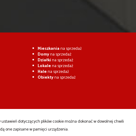
Mieszkania
na sprzedaż
Domy
na sprzedaż
Działki
na sprzedaż
Lokale
na sprzedaż
Hale
na sprzedaż
Obiekty
na sprzedaż
ny ustawień dotyczących plików cookie można dokonać w dowolnej chwili
będą one zapisane w pamięci urządzenia.