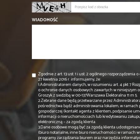
WIADOMOŚĆ
Zgodnie z art. 13 ust. 1 i ust. 2 ogólnego rozporządzeni
27 kwietnia 2016 r. informujemy, że:
1.Administratorem danych, w rozumieniu art. 4 pkt 7 Roz
o ochronie danych osobowych zawartych w niniejszym 
Groszyk z siedzibą w 00-137Warszawa Elektoralna 11 m 5.
2.Zebrane dane będą przetwarzane przez Administratora 
pośrednictwa bądź administrowania lokalem, w ramach 
gospodarczej (kontakt agenta z klientem, podpisanie um
informacji o nieruchomościach lub kredytowaniu zaku
elektroniczną – za zgodą klienta.
3.Dane osobowe mogą być za zgodą klienta udostępnian
(biuro notarialne, inne biuro nieruchomości w ramach w
programy zarządzania biurem oraz narzędzia informaty