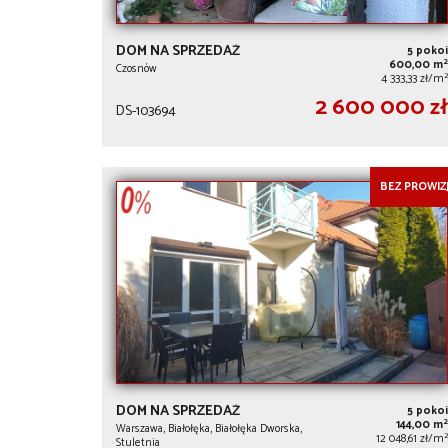
DOM NA SPRZEDAŻ
5 pokoi
2
600,00 m
Czosnów
2
4 333,33 zł/m
2 600 000 zł
DS-103694
BEZ PROWIZJ
DOM NA SPRZEDAŻ
5 pokoi
2
144,00 m
Warszawa, Białołęka, Białołęka Dworska,
2
12 048,61 zł/m
Stuletnia