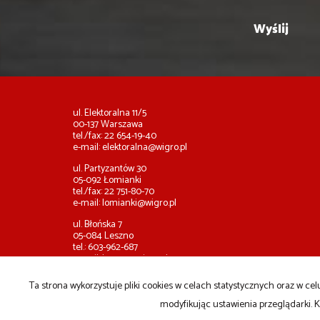
ul. Elektoralna 11/5
00-137 Warszawa
tel./fax: 22 654-19-40
e-mail:
elektoralna@wigro.pl
ul. Partyzantów 30
05-092 Łomianki
tel./fax: 22 751-80-70
e-mail:
lomianki@wigro.pl
ul. Błońska 7
05-084 Leszno
tel.: 603-962-687
e-mail:
leszno@wigro.pl
Ta strona wykorzystuje pliki cookies w celach statystycznych oraz w 
Strona główna
Kup
Sprzedaj
notatnik
Kontakt
modyfikując ustawienia przeglądarki. K