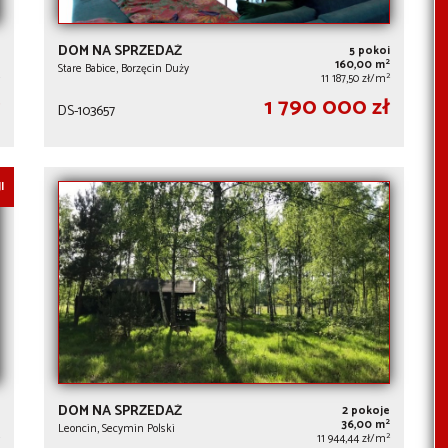
DOM NA SPRZEDAŻ
5 pokoi
2
160,00 m
Stare Babice, Borzęcin Duży
2
11 187,50 zł/m
1 790 000 zł
DS-103657
I
DOM NA SPRZEDAŻ
2 pokoje
2
36,00 m
Leoncin, Secymin Polski
2
11 944,44 zł/m