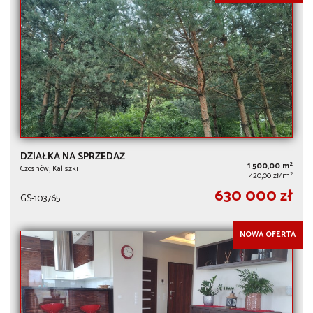
DZIAŁKA NA SPRZEDAŻ
2
1 500,00 m
Czosnów, Kaliszki
2
420,00 zł/m
630 000 zł
GS-103765
NOWA OFERTA