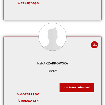
224878638
32
OFERT
IRENA
CZARKOWSKA
AGENT
zostaw wiadomość
602379900
226541943