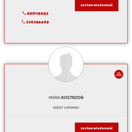
zostaw wiadomość
668115693
226294469
136
OFERT
MARIA
KOSTRZOŃ
AGENT ŁOMIANKI
zostaw wiadomość