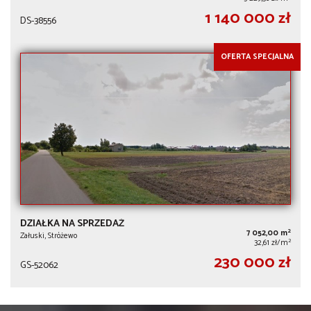
1 140 000 zł
DS-38556
OFERTA SPECJALNA
DZIAŁKA NA SPRZEDAŻ
2
7 052,00 m
Załuski, Stróżewo
2
32,61 zł/m
230 000 zł
GS-52062