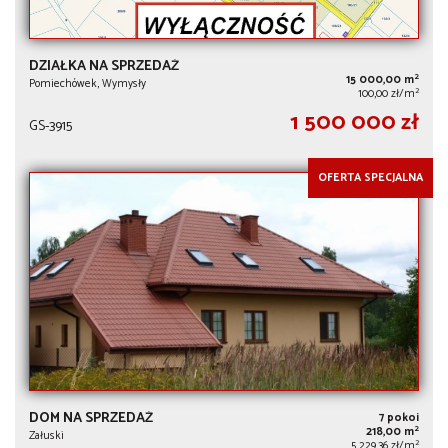
DZIAŁKA NA SPRZEDAŻ
2
15 000,00 m
Pomiechówek, Wymysły
2
100,00 zł/m
1 500 000 zł
GS-3915
OFERTA SPECJALNA
DOM NA SPRZEDAŻ
7 pokoi
2
218,00 m
Załuski
2
5 229,36 zł/m