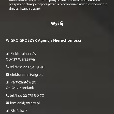
warunków, o których mowa powyżej lub przetwarzanie narusza
przepisy ogólnego rozporządzenia o ochronie danych osobowych z
dnia 27 kwietnia 2016 r.
WIGRO GROSZYK Agencja Nieruchomości
ul. Elektoralna 11/5
00-137 Warszawa
tel./fax: 22 654 19 40
elektoralna@wigro.pl
ul. Partyzantów 30
05-092 Łomianki
tel./fax: 22 751 80 70
lomianki@wigro.pl
ul. Błońska 7