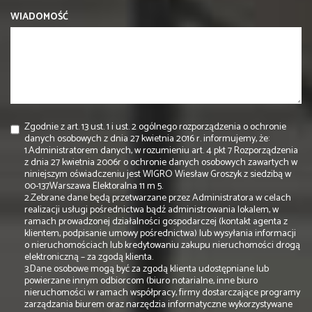
WIADOMOŚĆ
Zgodnie z art. 13 ust. 1 i ust. 2 ogólnego rozporządzenia o ochronie
danych osobowych z dnia 27 kwietnia 2016 r. informujemy, że:
1.Administratorem danych, w rozumieniu art. 4 pkt 7 Rozporządzenia
z dnia 27 kwietnia 2006r o ochronie danych osobowych zawartych w
niniejszym oświadczeniu jest WIGRO Wiesław Groszyk z siedzibą w
00-137Warszawa Elektoralna 11 m 5.
2.Zebrane dane będą przetwarzane przez Administratora w celach
realizacji usługi pośrednictwa bądź administrowania lokalem, w
ramach prowadzonej działalności gospodarczej (kontakt agenta z
klientem, podpisanie umowy pośrednictwa) lub wysyłania informacji
o nieruchomościach lub kredytowaniu zakupu nieruchomości drogą
elektroniczną – za zgodą klienta.
3.Dane osobowe mogą być za zgodą klienta udostępniane lub
powierzane innym odbiorcom (biuro notarialne, inne biuro
nieruchomości w ramach współpracy, firmy dostarczające programy
zarządzania biurem oraz narzędzia informatyczne wykorzystywane