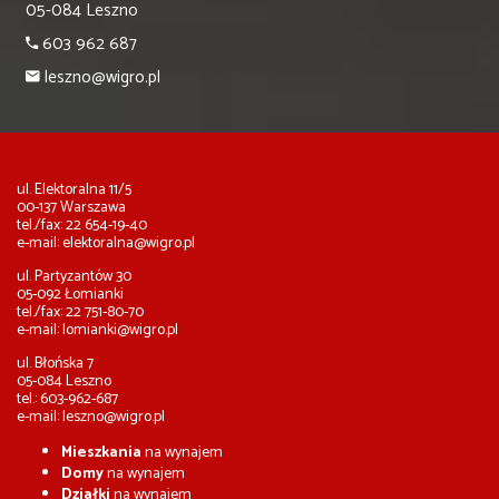
05-084 Leszno
603 962 687
leszno@wigro.pl
ul. Elektoralna 11/5
00-137 Warszawa
tel./fax: 22 654-19-40
e-mail:
elektoralna@wigro.pl
ul. Partyzantów 30
05-092 Łomianki
tel./fax: 22 751-80-70
e-mail:
lomianki@wigro.pl
ul. Błońska 7
05-084 Leszno
tel.: 603-962-687
e-mail:
leszno@wigro.pl
Mieszkania
na wynajem
Domy
na wynajem
Działki
na wynajem