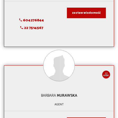
zostaw wiadomość
604276844
22 7514567
57
OFERT
BARBARA
MURAWSKA
AGENT