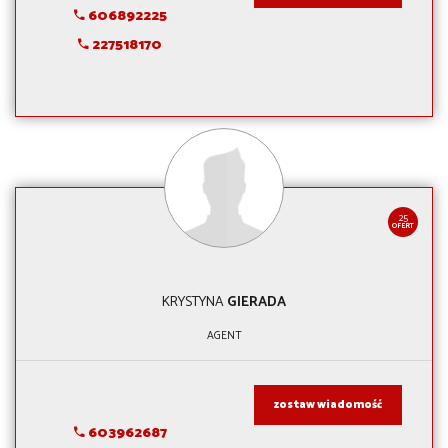
606892225
227518170
25
OFERT
KRYSTYNA
GIERADA
AGENT
zostaw wiadomość
603962687