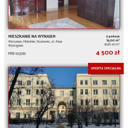
MIESZKANIE NA WYNAJEM
3 pokoje
2
74,00 m
Warszawa, Mokotów, Służewiec, al. Aleja
2
60,81 zł/m
Wyścigowa
4 500 zł
MW-103761
OFERTA SPECJALNA