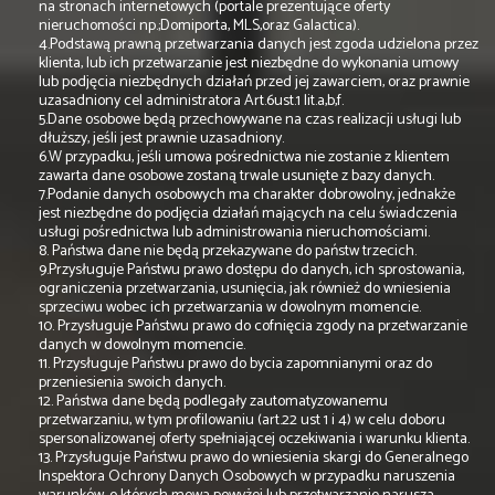
na stronach internetowych (portale prezentujące oferty
nieruchomości np.;Domiporta, MLS,oraz Galactica).
4.Podstawą prawną przetwarzania danych jest zgoda udzielona przez
klienta, lub ich przetwarzanie jest niezbędne do wykonania umowy
lub podjęcia niezbędnych działań przed jej zawarciem, oraz prawnie
uzasadniony cel administratora Art.6ust.1 lit.a,b,f.
5.Dane osobowe będą przechowywane na czas realizacji usługi lub
dłuższy, jeśli jest prawnie uzasadniony.
6.W przypadku, jeśli umowa pośrednictwa nie zostanie z klientem
zawarta dane osobowe zostaną trwale usunięte z bazy danych.
7.Podanie danych osobowych ma charakter dobrowolny, jednakże
jest niezbędne do podjęcia działań mających na celu świadczenia
usługi pośrednictwa lub administrowania nieruchomościami.
8. Państwa dane nie będą przekazywane do państw trzecich.
9.Przysługuje Państwu prawo dostępu do danych, ich sprostowania,
ograniczenia przetwarzania, usunięcia, jak również do wniesienia
sprzeciwu wobec ich przetwarzania w dowolnym momencie.
10. Przysługuje Państwu prawo do cofnięcia zgody na przetwarzanie
danych w dowolnym momencie.
11. Przysługuje Państwu prawo do bycia zapomnianymi oraz do
przeniesienia swoich danych.
12. Państwa dane będą podlegały zautomatyzowanemu
przetwarzaniu, w tym profilowaniu (art.22 ust 1 i 4) w celu doboru
spersonalizowanej oferty spełniającej oczekiwania i warunku klienta.
13. Przysługuje Państwu prawo do wniesienia skargi do Generalnego
Inspektora Ochrony Danych Osobowych w przypadku naruszenia