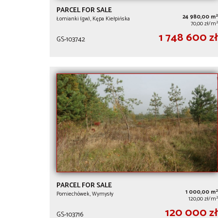
PARCEL FOR SALE
2
24 980,00 m
Łomianki (gw), Kępa Kiełpińska
2
70,00 zł/m
1 748 600 zł
GS-103742
PARCEL FOR SALE
2
1 000,00 m
Pomiechówek, Wymysły
2
120,00 zł/m
120 000 zł
GS-103716