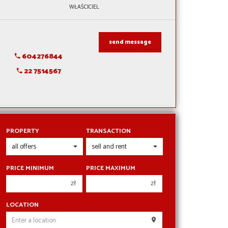
WŁAŚCICIEL
send message
604276844
22 7514567
PROPERTY
TRANSACTION
PRICE MINIMUM
PRICE MAXIMUM
zł
zł
150 000 zł
150 000 zł
LOCATION
200 000 zł
200 000 zł