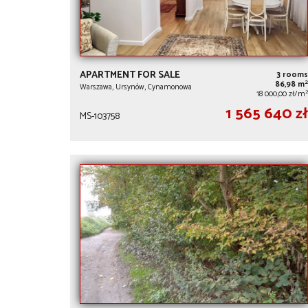
APARTMENT FOR SALE
3 rooms
2
86,98 m
Warszawa, Ursynów, Cynamonowa
2
18 000,00 zł/m
1 565 640 zł
MS-103758