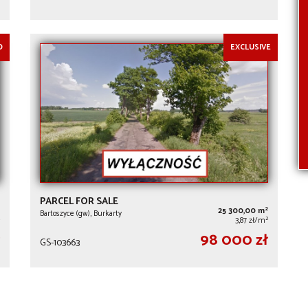
O
EXCLUSIVE
PARCEL FOR SALE
2
25 300,00 m
Bartoszyce (gw), Burkarty
2
3,87 zł/m
98 000 zł
GS-103663