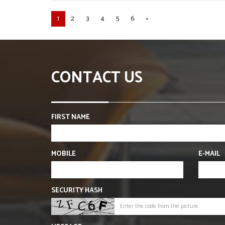
1
2
3
4
5
6
»
CONTACT US
FIRST NAME
MOBILE
E-MAIL
SECURITY HASH