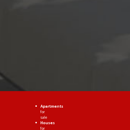
Apartments
for
sale
Houses
for