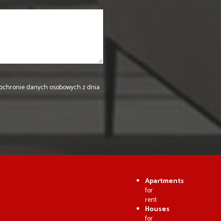
a o ochronie danych osobowych z dnia
Apartments
for
rent
Houses
for