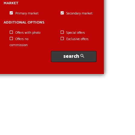
MARKET
Primary market
Secondary market
ADDITIONAL OPTIONS
Offers with photo
Special offers
Offers no
Exclusive offers
commission
search