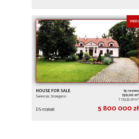
VIDE
HOUSE FOR SALE
15 rooms
2
750,00 m
Świercze, Strzegocin
2
7 733,33 zł/m
5 800 000 zł
DS-103698