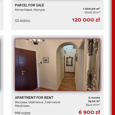
PARCEL FOR SALE
2
1 000,00 m
Pomiechówek, Wymysły
2
120,00 zł/m
120 000 zł
GS-103720
APARTMENT FOR RENT
3 rooms
2
74,00 m
Warszawa, Śródmieście, Śródmieście
2
93,24 zł/m
Południowe,…
6 900 zł
MW-103712