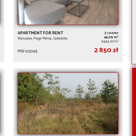
APARTMENT FOR RENT
2 rooms
2
44,09 m
Warszawa, Praga-Północ, Szwedzka
2
64,64 zł/m
2 850 zł
MW-103746