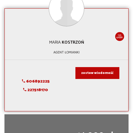
135
OFERT
MARIA
KOSTRZOŃ
AGENT ŁOMIANKI
zostaw wiadomość
606892225
227518170