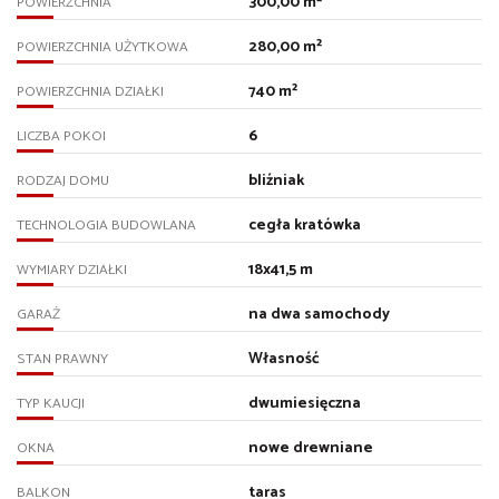
300,00 m²
POWIERZCHNIA
280,00 m²
POWIERZCHNIA UŻYTKOWA
740 m²
POWIERZCHNIA DZIAŁKI
6
LICZBA POKOI
bliźniak
RODZAJ DOMU
cegła kratówka
TECHNOLOGIA BUDOWLANA
18x41,5 m
WYMIARY DZIAŁKI
na dwa samochody
GARAŻ
Własność
STAN PRAWNY
dwumiesięczna
TYP KAUCJI
nowe drewniane
OKNA
taras
BALKON