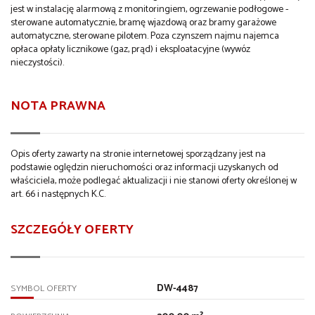
jest w instalację alarmową z monitoringiem, ogrzewanie podłogowe -
sterowane automatycznie, bramę wjazdową oraz bramy garażowe
automatyczne, sterowane pilotem. Poza czynszem najmu najemca
opłaca opłaty licznikowe (gaz, prąd) i eksploatacyjne (wywóz
nieczystości).
NOTA PRAWNA
Opis oferty zawarty na stronie internetowej sporządzany jest na
podstawie oględzin nieruchomości oraz informacji uzyskanych od
właściciela, może podlegać aktualizacji i nie stanowi oferty określonej w
art. 66 i następnych K.C.
SZCZEGÓŁY OFERTY
DW-4487
SYMBOL OFERTY