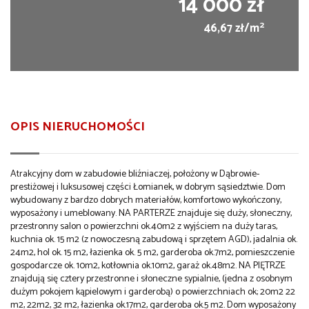
14 000 zł
2
46,67 zł/m
OPIS NIERUCHOMOŚCI
Atrakcyjny dom w zabudowie bliźniaczej, położony w Dąbrowie-
prestiżowej i luksusowej części Łomianek, w dobrym sąsiedztwie. Dom
wybudowany z bardzo dobrych materiałów, komfortowo wykończony,
wyposażony i umeblowany. NA PARTERZE znajduje się duży, słoneczny,
przestronny salon o powierzchni ok.40m2 z wyjściem na duży taras,
kuchnia ok. 15 m2 (z nowoczesną zabudową i sprzętem AGD), jadalnia ok.
24m2, hol ok. 15 m2, łazienka ok. 5 m2, garderoba ok.7m2, pomieszczenie
gospodarcze ok. 10m2, kotłownia ok.10m2, garaż ok.48m2. NA PIĘTRZE
znajdują się cztery przestronne i słoneczne sypialnie, (jedna z osobnym
dużym pokojem kąpielowym i garderobą) o powierzchniach ok; 20m2 22
m2, 22m2, 32 m2, łazienka ok.17m2, garderoba ok.5 m2. Dom wyposażony