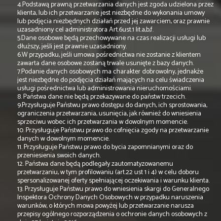
4.Podstawą prawną przetwarzania danych jest zgoda udzielona przez
klienta, lub ich przetwarzanie jest niezbędne do wykonania umowy
lub podjęcia niezbędnych działań przed jej zawarciem, oraz prawnie
uzasadniony cel administratora Art.6ust.1 lit.a,b,f.
5.Dane osobowe będą przechowywane na czas realizacji usługi lub
dłuższy, jeśli jest prawnie uzasadniony.
6.W przypadku, jeśli umowa pośrednictwa nie zostanie z klientem
zawarta dane osobowe zostaną trwale usunięte z bazy danych.
7.Podanie danych osobowych ma charakter dobrowolny, jednakże
jest niezbędne do podjęcia działań mających na celu świadczenia
usługi pośrednictwa lub administrowania nieruchomościami.
8. Państwa dane nie będą przekazywane do państw trzecich.
9.Przysługuje Państwu prawo dostępu do danych, ich sprostowania,
ograniczenia przetwarzania, usunięcia, jak również do wniesienia
sprzeciwu wobec ich przetwarzania w dowolnym momencie.
10. Przysługuje Państwu prawo do cofnięcia zgody na przetwarzanie
danych w dowolnym momencie.
11. Przysługuje Państwu prawo do bycia zapomnianymi oraz do
przeniesienia swoich danych.
12. Państwa dane będą podlegały zautomatyzowanemu
przetwarzaniu, w tym profilowaniu (art.22 ust 1 i 4) w celu doboru
spersonalizowanej oferty spełniającej oczekiwania i warunku klienta.
13. Przysługuje Państwu prawo do wniesienia skargi do Generalnego
Inspektora Ochrony Danych Osobowych w przypadku naruszenia
warunków, o których mowa powyżej lub przetwarzanie narusza
przepisy ogólnego rozporządzenia o ochronie danych osobowych z