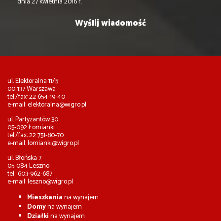
dnia 27 kwietnia 2016 r.
ul. Elektoralna 11/5
00-137 Warszawa
tel./fax: 22 654-19-40
e-mail:
elektoralna@wigro.pl
ul. Partyzantów 30
05-092 Łomianki
tel./fax: 22 751-80-70
e-mail:
lomianki@wigro.pl
ul. Błońska 7
05-084 Leszno
tel.: 603-962-687
e-mail:
leszno@wigro.pl
Mieszkania
na wynajem
Domy
na wynajem
Działki
na wynajem