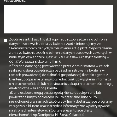
WIADOMOŚĆ
Zgodnie z art. 13 ust. 1 i ust. 2 ogólnego rozporządzenia o ochronie
danych osobowych z dnia 27 kwietnia 2016 r. informujemy, że:
1.Administratorem danych, w rozumieniu art. 4 pkt 7 Rozporządzenia
z dnia 27 kwietnia 2006r o ochronie danych osobowych zawartych w
niniejszym oświadczeniu jest WIGRO Wiesław Groszyk z siedzibą w
00-137Warszawa Elektoralna 11 m 5.
2.Zebrane dane będą przetwarzane przez Administratora w celach
realizacji usługi pośrednictwa bądź administrowania lokalem, w
ramach prowadzonej działalności gospodarczej (kontakt agenta z
klientem, podpisanie umowy pośrednictwa) lub wysyłania informacji
o nieruchomościach lub kredytowaniu zakupu nieruchomości drogą
elektroniczną – za zgodą klienta.
3.Dane osobowe mogą być za zgodą klienta udostępniane lub
powierzane innym odbiorcom (biuro notarialne, inne biuro
nieruchomości w ramach współpracy, firmy dostarczające programy
zarządzania biurem oraz narzędzia informatyczne wykorzystywane
na stronach internetowych (portale prezentujące oferty
nieruchomości np.;Domiporta, MLS,oraz Galactica).