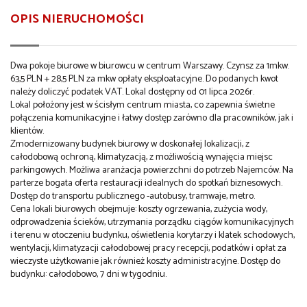
OPIS NIERUCHOMOŚCI
Dwa pokoje biurowe w biurowcu w centrum Warszawy. Czynsz za 1mkw.
63,5 PLN + 28,5 PLN za mkw opłaty eksploatacyjne. Do podanych kwot
należy doliczyć podatek VAT. Lokal dostępny od 01 lipca 2026r.
Lokal położony jest w ścisłym centrum miasta, co zapewnia świetne
połączenia komunikacyjne i łatwy dostęp zarówno dla pracowników, jak i
klientów.
Zmodernizowany budynek biurowy w doskonałej lokalizacji, z
całodobową ochroną, klimatyzacją, z możliwością wynajęcia miejsc
parkingowych. Możliwa aranżacja powierzchni do potrzeb Najemców. Na
parterze bogata oferta restauracji idealnych do spotkań biznesowych.
Dostęp do transportu publicznego -autobusy, tramwaje, metro.
Cena lokali biurowych obejmuje: koszty ogrzewania, zużycia wody,
odprowadzenia ścieków, utrzymania porządku ciągów komunikacyjnych
i terenu w otoczeniu budynku, oświetlenia korytarzy i klatek schodowych,
wentylacji, klimatyzacji całodobowej pracy recepcji, podatków i opłat za
wieczyste użytkowanie jak również koszty administracyjne. Dostęp do
budynku: całodobowo, 7 dni w tygodniu.