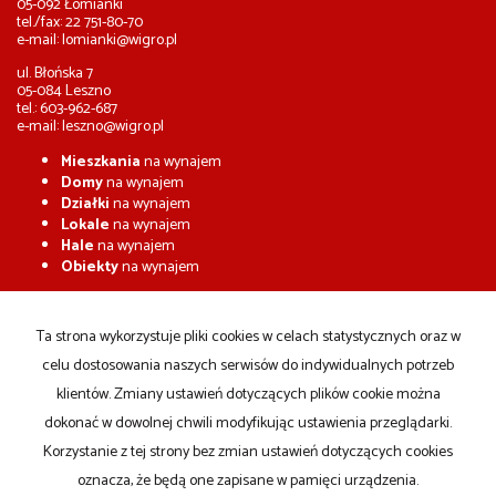
05-092 Łomianki
tel./fax: 22 751-80-70
e-mail:
lomianki@wigro.pl
ul. Błońska 7
05-084 Leszno
tel.: 603-962-687
e-mail:
leszno@wigro.pl
Mieszkania
na wynajem
Domy
na wynajem
Działki
na wynajem
Lokale
na wynajem
Hale
na wynajem
Obiekty
na wynajem
Mieszkania
na sprzedaż
Domy
na sprzedaż
Ta strona wykorzystuje pliki cookies w celach statystycznych oraz w
Działki
na sprzedaż
celu dostosowania naszych serwisów do indywidualnych potrzeb
Lokale
na sprzedaż
Hale
na sprzedaż
klientów. Zmiany ustawień dotyczących plików cookie można
Obiekty
na sprzedaż
dokonać w dowolnej chwili modyfikując ustawienia przeglądarki.
Korzystanie z tej strony bez zmian ustawień dotyczących cookies
Strona główna
Kup
Sprzedaj
notatnik
Kontakt
oznacza, że będą one zapisane w pamięci urządzenia.