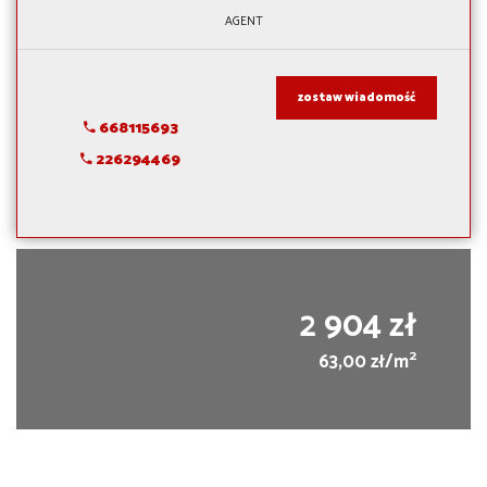
AGENT
zostaw wiadomość
668115693
226294469
2 904 zł
2
63,00 zł/m