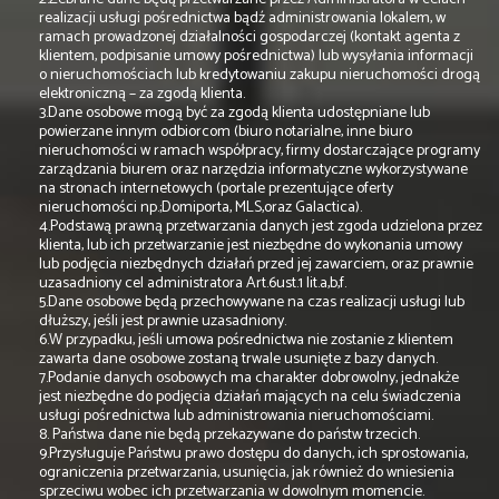
realizacji usługi pośrednictwa bądź administrowania lokalem, w
ramach prowadzonej działalności gospodarczej (kontakt agenta z
klientem, podpisanie umowy pośrednictwa) lub wysyłania informacji
o nieruchomościach lub kredytowaniu zakupu nieruchomości drogą
elektroniczną – za zgodą klienta.
3.Dane osobowe mogą być za zgodą klienta udostępniane lub
powierzane innym odbiorcom (biuro notarialne, inne biuro
nieruchomości w ramach współpracy, firmy dostarczające programy
zarządzania biurem oraz narzędzia informatyczne wykorzystywane
na stronach internetowych (portale prezentujące oferty
nieruchomości np.;Domiporta, MLS,oraz Galactica).
4.Podstawą prawną przetwarzania danych jest zgoda udzielona przez
klienta, lub ich przetwarzanie jest niezbędne do wykonania umowy
lub podjęcia niezbędnych działań przed jej zawarciem, oraz prawnie
uzasadniony cel administratora Art.6ust.1 lit.a,b,f.
5.Dane osobowe będą przechowywane na czas realizacji usługi lub
dłuższy, jeśli jest prawnie uzasadniony.
6.W przypadku, jeśli umowa pośrednictwa nie zostanie z klientem
zawarta dane osobowe zostaną trwale usunięte z bazy danych.
7.Podanie danych osobowych ma charakter dobrowolny, jednakże
jest niezbędne do podjęcia działań mających na celu świadczenia
usługi pośrednictwa lub administrowania nieruchomościami.
8. Państwa dane nie będą przekazywane do państw trzecich.
9.Przysługuje Państwu prawo dostępu do danych, ich sprostowania,
ograniczenia przetwarzania, usunięcia, jak również do wniesienia
sprzeciwu wobec ich przetwarzania w dowolnym momencie.