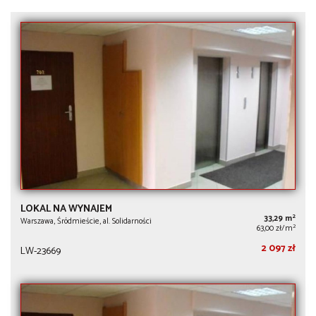
LOKAL NA WYNAJEM
2
33,29 m
Warszawa, Śródmieście, al. Solidarności
2
63,00 zł/m
2 097 zł
LW-23669