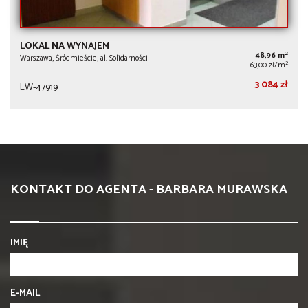
LOKAL NA WYNAJEM
2
48,96 m
Warszawa, Śródmieście, al. Solidarności
2
63,00 zł/m
3 084 zł
LW-47919
KONTAKT DO AGENTA - BARBARA MURAWSKA
IMIĘ
E-MAIL