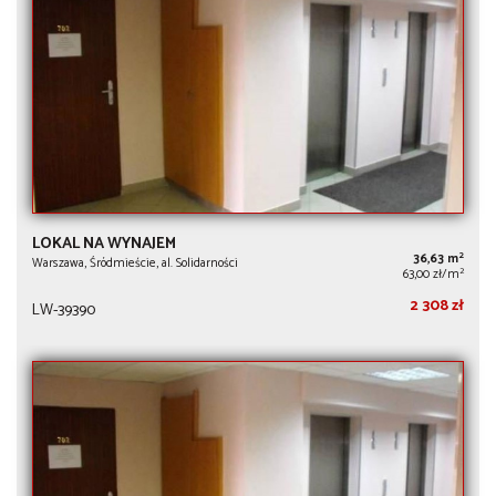
LOKAL NA WYNAJEM
2
36,63 m
Warszawa, Śródmieście, al. Solidarności
2
63,00 zł/m
2 308 zł
LW-39390