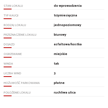
do wprowadzenia
STAN LOKALU
trzymiesięczna
TYP KAUCJI
jednopoziomowy
RODZAJ LOKALU
biurowy
PRZEZNACZENIE LOKALU
asfaltowa/kostka
DOJAZD
miejskie
OGRZEWANIE
tak
WINDA
3
LICZBA WIND
płatne
MOŻLIWOŚĆ PARKOWANIA
ruchliwa ulica
POŁOŻENIE LOKALU