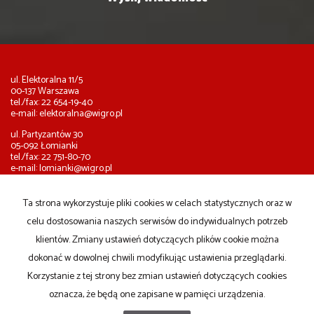
ul. Elektoralna 11/5
00-137 Warszawa
tel./fax: 22 654-19-40
e-mail:
elektoralna@wigro.pl
ul. Partyzantów 30
05-092 Łomianki
tel./fax: 22 751-80-70
e-mail:
lomianki@wigro.pl
ul. Błońska 7
05-084 Leszno
Ta strona wykorzystuje pliki cookies w celach statystycznych oraz w
tel.: 603-962-687
celu dostosowania naszych serwisów do indywidualnych potrzeb
e-mail:
leszno@wigro.pl
klientów. Zmiany ustawień dotyczących plików cookie można
Mieszkania
na wynajem
dokonać w dowolnej chwili modyfikując ustawienia przeglądarki.
Domy
na wynajem
Działki
na wynajem
Korzystanie z tej strony bez zmian ustawień dotyczących cookies
Lokale
na wynajem
oznacza, że będą one zapisane w pamięci urządzenia.
Hale
na wynajem
Obiekty
na wynajem