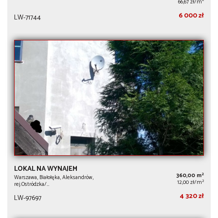
2
66,67 zł/m
6 000 zł
LW-71744
LOKAL NA WYNAJEM
2
360,00 m
Warszawa, Białołęka, Aleksandrów,
2
12,00 zł/m
rej.Ostródzka/…
4 320 zł
LW-97697