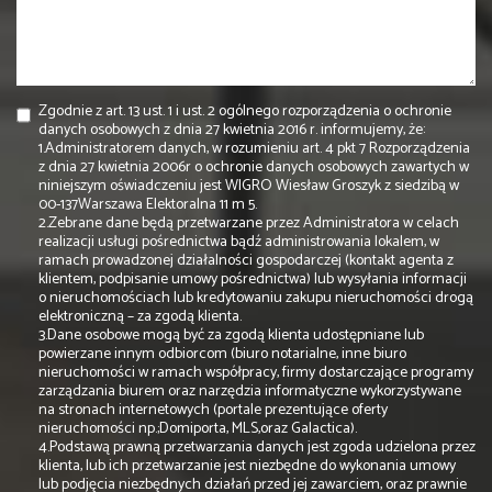
Zgodnie z art. 13 ust. 1 i ust. 2 ogólnego rozporządzenia o ochronie
danych osobowych z dnia 27 kwietnia 2016 r. informujemy, że:
1.Administratorem danych, w rozumieniu art. 4 pkt 7 Rozporządzenia
z dnia 27 kwietnia 2006r o ochronie danych osobowych zawartych w
niniejszym oświadczeniu jest WIGRO Wiesław Groszyk z siedzibą w
00-137Warszawa Elektoralna 11 m 5.
2.Zebrane dane będą przetwarzane przez Administratora w celach
realizacji usługi pośrednictwa bądź administrowania lokalem, w
ramach prowadzonej działalności gospodarczej (kontakt agenta z
klientem, podpisanie umowy pośrednictwa) lub wysyłania informacji
o nieruchomościach lub kredytowaniu zakupu nieruchomości drogą
elektroniczną – za zgodą klienta.
3.Dane osobowe mogą być za zgodą klienta udostępniane lub
powierzane innym odbiorcom (biuro notarialne, inne biuro
nieruchomości w ramach współpracy, firmy dostarczające programy
zarządzania biurem oraz narzędzia informatyczne wykorzystywane
na stronach internetowych (portale prezentujące oferty
nieruchomości np.;Domiporta, MLS,oraz Galactica).
4.Podstawą prawną przetwarzania danych jest zgoda udzielona przez
klienta, lub ich przetwarzanie jest niezbędne do wykonania umowy
lub podjęcia niezbędnych działań przed jej zawarciem, oraz prawnie