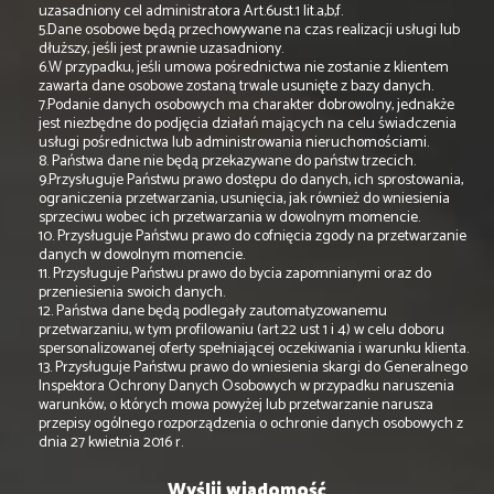
uzasadniony cel administratora Art.6ust.1 lit.a,b,f.
5.Dane osobowe będą przechowywane na czas realizacji usługi lub
dłuższy, jeśli jest prawnie uzasadniony.
6.W przypadku, jeśli umowa pośrednictwa nie zostanie z klientem
zawarta dane osobowe zostaną trwale usunięte z bazy danych.
7.Podanie danych osobowych ma charakter dobrowolny, jednakże
jest niezbędne do podjęcia działań mających na celu świadczenia
usługi pośrednictwa lub administrowania nieruchomościami.
8. Państwa dane nie będą przekazywane do państw trzecich.
9.Przysługuje Państwu prawo dostępu do danych, ich sprostowania,
ograniczenia przetwarzania, usunięcia, jak również do wniesienia
sprzeciwu wobec ich przetwarzania w dowolnym momencie.
10. Przysługuje Państwu prawo do cofnięcia zgody na przetwarzanie
danych w dowolnym momencie.
11. Przysługuje Państwu prawo do bycia zapomnianymi oraz do
przeniesienia swoich danych.
12. Państwa dane będą podlegały zautomatyzowanemu
przetwarzaniu, w tym profilowaniu (art.22 ust 1 i 4) w celu doboru
spersonalizowanej oferty spełniającej oczekiwania i warunku klienta.
13. Przysługuje Państwu prawo do wniesienia skargi do Generalnego
Inspektora Ochrony Danych Osobowych w przypadku naruszenia
warunków, o których mowa powyżej lub przetwarzanie narusza
przepisy ogólnego rozporządzenia o ochronie danych osobowych z
dnia 27 kwietnia 2016 r.