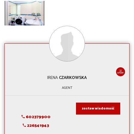
32
OFERT
IRENA
CZARKOWSKA
AGENT
zostaw wiadomość
602379900
226541943