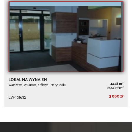
LOKAL NA WYNAJEM
2
44,78 m
Warszawa, Wilanów, Królowej Marysieńki
2
86,64 zł/m
3 880 zł
LW-101632