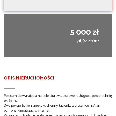
5 000 zł
2
76,92 zł/m
OPIS NIERUCHOMOŚCI
Polecam do wynajęcia na cele biurowe, biurowo- usługowe powierzchnię
ok. 65 m2.
Dwa pokoje, balkon, aneks kuchenny, łazienka z prysznicem. Alarm,
ochrona, klimatyzacja, internet.
Parking przy budynku wyłącznie do dyspozycji Najemcy i ich klientów.