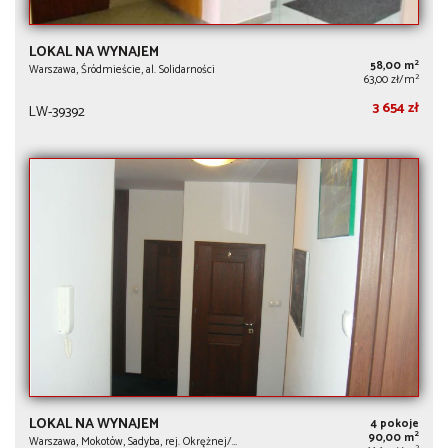
LOKAL NA WYNAJEM
2
58,00 m
Warszawa, Śródmieście, al. Solidarności
2
63,00 zł/m
3 654 zł
LW-39392
LOKAL NA WYNAJEM
4 pokoje
2
90,00 m
Warszawa, Mokotów, Sadyba, rej. Okrężnej/…