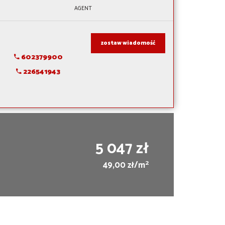
AGENT
zostaw wiadomość
602379900
226541943
5 047 zł
2
49,00 zł/m