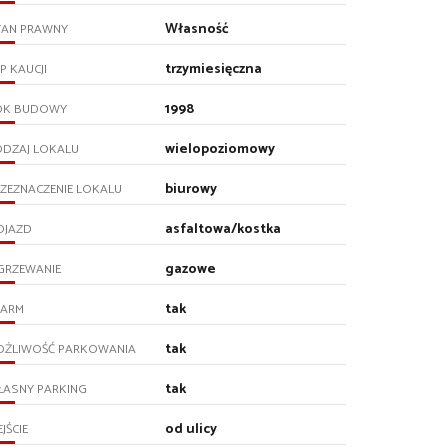
Własność
TAN PRAWNY
trzymiesięczna
P KAUCJI
1998
OK BUDOWY
wielopoziomowy
ODZAJ LOKALU
biurowy
ZEZNACZENIE LOKALU
asfaltowa/kostka
OJAZD
gazowe
GRZEWANIE
tak
LARM
tak
OŻLIWOŚĆ PARKOWANIA
tak
ŁASNY PARKING
od ulicy
JŚCIE