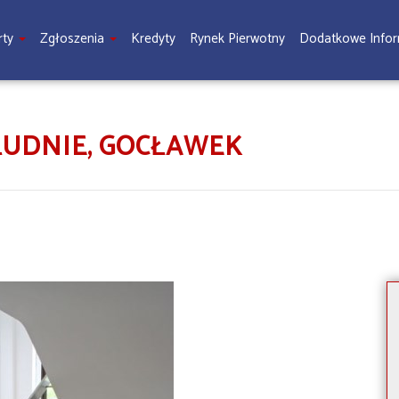
rty
Zgłoszenia
Kredyty
Rynek Pierwotny
Dodatkowe Info
UDNIE, GOCŁAWEK