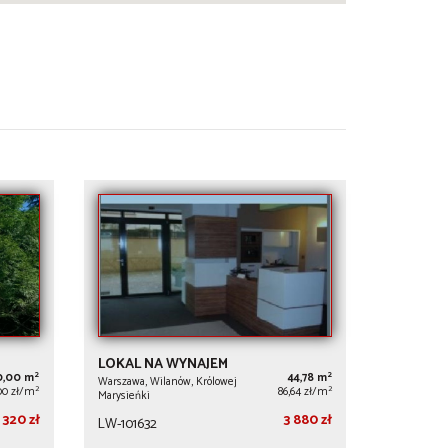
LOKAL NA WYNAJEM
2
2
0,00 m
44,78 m
Warszawa, Wilanów, Królowej
2
2
00 zł/m
86,64 zł/m
Marysieńki
 320 zł
3 880 zł
LW-101632