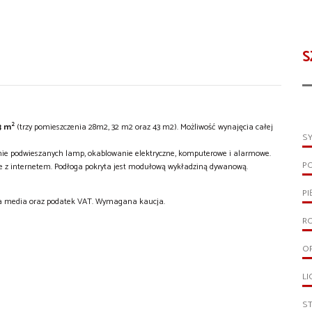
S
2
3 m
(trzy pomieszczenia 28m2, 32 m2 oraz 43 m2). Możliwość wynajęcia całej
S
mie podwieszanych lamp, okablowanie elektryczne, komputerowe i alarmowe.
P
e z internetem. Podłoga pokryta jest modułową wykładziną dywanową.
PI
 za media oraz podatek VAT. Wymagana kaucja.
R
O
LI
S