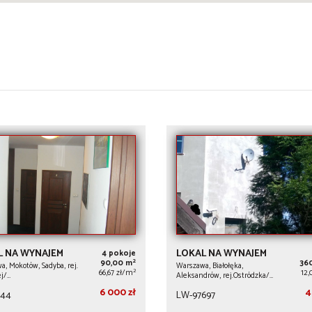
L NA WYNAJEM
LOKAL NA WYNAJEM
4 pokoje
2
90,00 m
36
, Mokotów, Sadyba, rej.
Warszawa, Białołęka,
2
66,67 zł/m
12,
j/…
Aleksandrów, rej.Ostródzka/…
6 000 zł
4
744
LW-97697