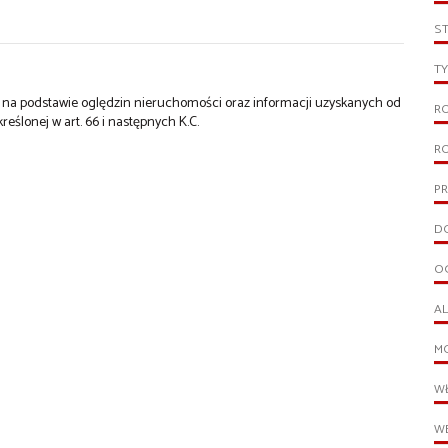
S
TY
st na podstawie oględzin nieruchomości oraz informacji uzyskanych od
R
kreślonej w art. 66 i następnych K.C.
R
PR
D
O
A
M
W
WE