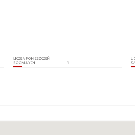
LICZBA POMIESZCZEŃ
LI
1
SOCJALNYCH
S