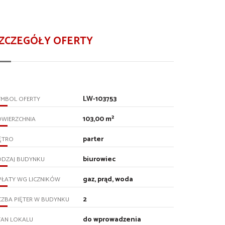
ZCZEGÓŁY OFERTY
LW-103753
YMBOL OFERTY
103,00 m²
OWIERZCHNIA
parter
ĘTRO
biurowiec
ODZAJ BUDYNKU
gaz, prąd, woda
PŁATY WG LICZNIKÓW
2
CZBA PIĘTER W BUDYNKU
do wprowadzenia
TAN LOKALU