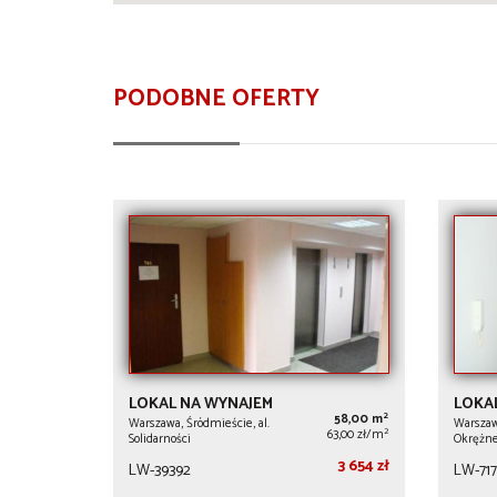
PODOBNE OFERTY
LOKAL NA WYNAJEM
LOKA
2
58,00 m
Warszawa, Śródmieście, al.
Warszawa
2
63,00 zł/m
Solidarności
Okrężne
3 654 zł
LW-39392
LW-71