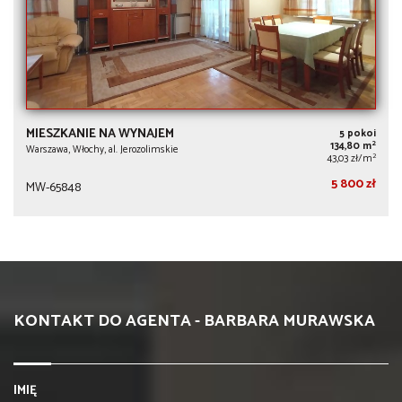
MIESZKANIE NA WYNAJEM
5 pokoi
2
134,80 m
Warszawa, Włochy, al. Jerozolimskie
2
43,03 zł/m
5 800 zł
MW-65848
KONTAKT DO AGENTA - BARBARA MURAWSKA
IMIĘ