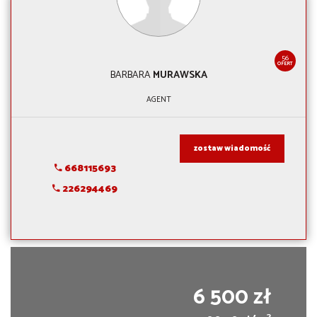
56
OFERT
BARBARA
MURAWSKA
AGENT
zostaw wiadomość
668115693
226294469
6 500 zł
2