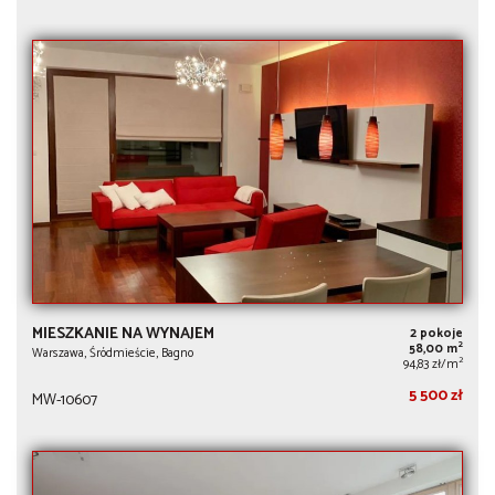
MIESZKANIE NA WYNAJEM
2 pokoje
2
58,00 m
Warszawa, Śródmieście, Bagno
2
94,83 zł/m
5 500 zł
MW-10607