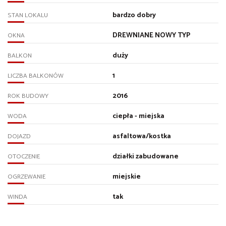
bardzo dobry
STAN LOKALU
DREWNIANE NOWY TYP
OKNA
duży
BALKON
1
LICZBA BALKONÓW
2016
ROK BUDOWY
ciepła - miejska
WODA
asfaltowa/kostka
DOJAZD
działki zabudowane
OTOCZENIE
miejskie
OGRZEWANIE
tak
WINDA