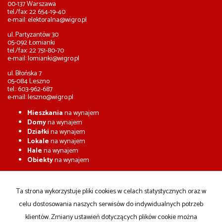
00-137 Warszawa
tel./fax: 22 654-19-40
e-mail:
elektoralna@wigro.pl
ul. Partyzantów 30
05-092 Łomianki
tel./fax: 22 751-80-70
e-mail:
lomianki@wigro.pl
ul. Błońska 7
05-084 Leszno
tel.: 603-962-687
e-mail:
leszno@wigro.pl
Mieszkania
na wynajem
Domy
na wynajem
Działki
na wynajem
Lokale
na wynajem
Hale
na wynajem
Obiekty
na wynajem
Mieszkania
na sprzedaż
Domy
na sprzedaż
Ta strona wykorzystuje pliki cookies w celach statystycznych oraz w
Działki
na sprzedaż
celu dostosowania naszych serwisów do indywidualnych potrzeb
Lokale
na sprzedaż
Hale
na sprzedaż
klientów. Zmiany ustawień dotyczących plików cookie można