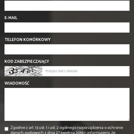
E-MAIL
TELEFON KOMÓRKOWY
KOD ZABEZPIECZAJĄCY
WIADOMOŚĆ
Zgodnie z art. 13 ust. 1 i ust. 2 ogólnego rozporządzenia o ochronie
danych osobowych z dnia 27 kwietnia 2016 r. informujemy, że: