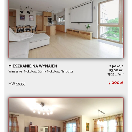
MIESZKANIE NA WYNAJEM
2 pokoje
2
93,00 m
Warszawa, Mokotów, Górny Mokotów, Narbutta
2
75,27 zł/m
7 000 zł
MW-59353