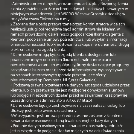
1.Administratorem danych, w rozumieniu art. 4 pkt 7 Rozporządzenia
z dnia 27 kwietnia 2006r o ochronie danych osobowych zawartych w
niniejszym oświadczeniu jest WIGRO Wiesław Groszyk z siedzibą w
00-137Warszawa Elektoralna 11 m 5.
2.Zebrane dane będą przetwarzane przez Administratora w celach
realizacji usługi pośrednictwa bądź administrowania lokalem, w
ramach prowadzonej działalności gospodarczej (kontakt agenta z
klientem, podpisanie umowy pośrednictwa) lub wysyłania informacji
o nieruchomościach lub kredytowaniu zakupu nieruchomości drogą
elektroniczną – za zgodą klienta.
3.Dane osobowe mogą być za zgodą klienta udostępniane lub
powierzane innym odbiorcom (biuro notarialne, inne biuro
nieruchomości w ramach współpracy, firmy dostarczające programy
zarządzania biurem oraz narzędzia informatyczne wykorzystywane
na stronach internetowych (portale prezentujące oferty
nieruchomości np.;Domiporta, MLS,oraz Galactica).
4.Podstawą prawną przetwarzania danych jest zgoda udzielona przez
klienta, lub ich przetwarzanie jest niezbędne do wykonania umowy
lub podjęcia niezbędnych działań przed jej zawarciem, oraz prawnie
uzasadniony cel administratora Art.6ust.1 lit.a,b,f.
5.Dane osobowe będą przechowywane na czas realizacji usługi lub
dłuższy, jeśli jest prawnie uzasadniony.
6.W przypadku, jeśli umowa pośrednictwa nie zostanie z klientem
zawarta dane osobowe zostaną trwale usunięte z bazy danych.
7.Podanie danych osobowych ma charakter dobrowolny, jednakże
jest niezbędne do podjęcia działań mających na celu świadczenia