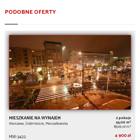
PODOBNE OFERTY
MIESZKANIE NA WYNAJEM
2 pokoje
2
55,00 m
Warszawa, Śródmieście, Marszałkowska
2
89,09 zł/m
4 900 zł
MW-3422