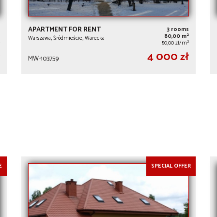
APARTMENT FOR RENT
3 rooms
2
80,00 m
Warszawa, Śródmieście, Warecka
2
50,00 zł/m
4 000 zł
MW-103759
E
SPECIAL OFFER