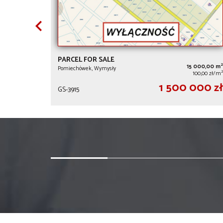
PARCEL FOR SALE
2
15 000,00 m
Pomiechówek, Wymysły
2
100,00 zł/m
1 500 000 zł
GS-3915