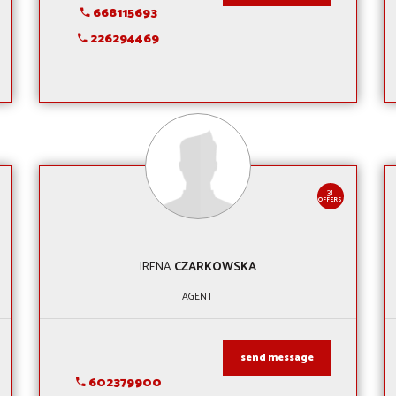
668115693
226294469
31
OFFERS
IRENA
CZARKOWSKA
AGENT
send message
602379900