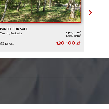
PARCEL FOR SALE
2
1 301,00 m
Teresin, Pawłowice
2
100,00 zł/m
130 100 zł
GS-103542