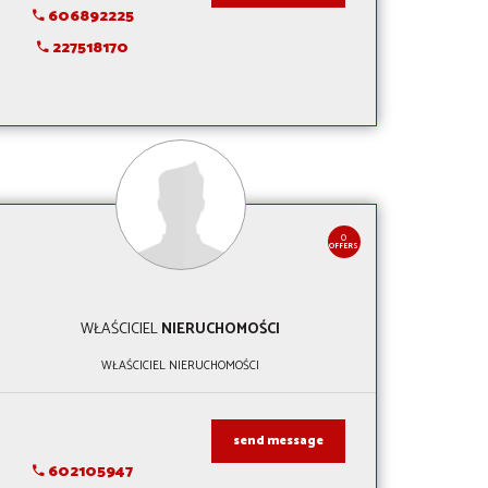
606892225
227518170
0
OFFERS
WŁAŚCICIEL
NIERUCHOMOŚCI
WŁAŚCICIEL NIERUCHOMOŚCI
send message
602105947