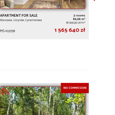
APARTMENT FOR SALE
3 rooms
2
86,98 m
Warszawa, Ursynów, Cynamonowa
2
18 000,00 zł/m
1 565 640 zł
MS-103758
NO COMMISSION