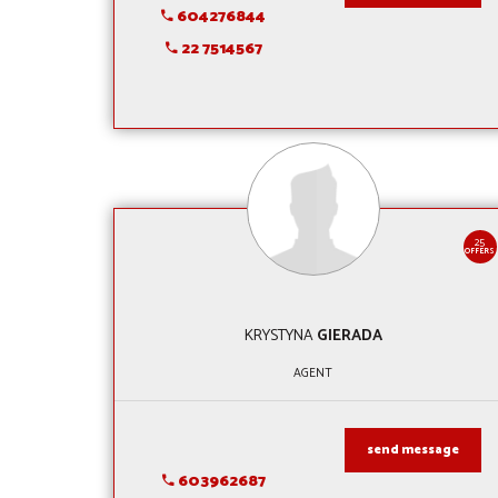
604276844
22 7514567
25
OFFERS
KRYSTYNA
GIERADA
AGENT
send message
603962687