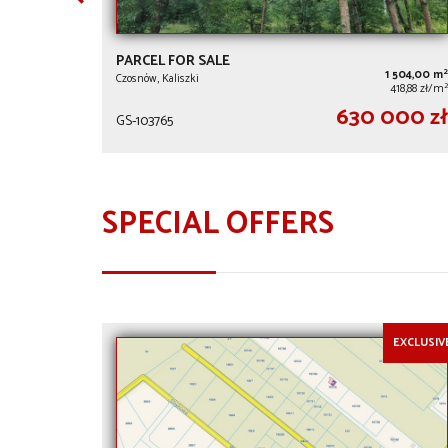
PARCEL FOR SALE
2
1 504,00 m
Czosnów, Kaliszki
2
418,88 zł/m
630 000 zł
GS-103765
SPECIAL OFFERS
EXCLUSIV