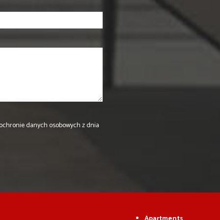
a o ochronie danych osobowych z dnia
Apartments