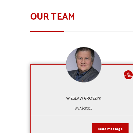
OUR TEAM
48
OFFERS
WIESŁAW GROSZYK
WŁAŚCICIEL
send message