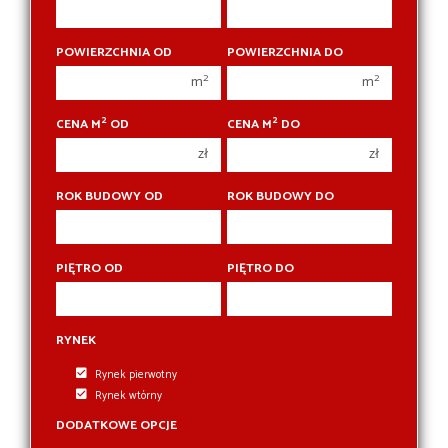
450 000 zł
450 000 zł
1 pokój
1 pokój
POWIERZCHNIA OD
POWIERZCHNIA DO
2 pokoje
2 pokoje
2
2
m
m
3 pokoje
3 pokoje
2
2
CENA M
OD
CENA M
DO
4 pokoje
4 pokoje
zł
zł
5 pokoi
5 pokoi
6 pokoi
6 pokoi
ROK BUDOWY OD
ROK BUDOWY DO
PIĘTRO OD
PIĘTRO DO
RYNEK
Rynek pierwotny
Rynek wtórny
DODATKOWE OPCJE