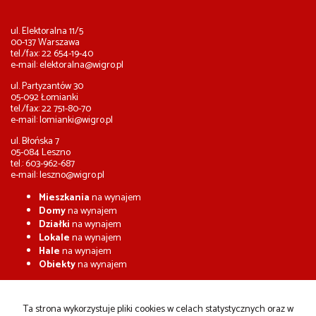
ul. Elektoralna 11/5
00-137 Warszawa
tel./fax: 22 654-19-40
e-mail:
elektoralna@wigro.pl
ul. Partyzantów 30
05-092 Łomianki
tel./fax: 22 751-80-70
e-mail:
lomianki@wigro.pl
ul. Błońska 7
05-084 Leszno
tel.: 603-962-687
e-mail:
leszno@wigro.pl
Mieszkania
na wynajem
Domy
na wynajem
Działki
na wynajem
Lokale
na wynajem
Hale
na wynajem
Obiekty
na wynajem
Mieszkania
na sprzedaż
Domy
na sprzedaż
Ta strona wykorzystuje pliki cookies w celach statystycznych oraz w
Działki
na sprzedaż