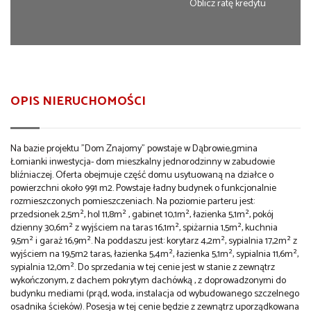
Oblicz ratę kredytu
OPIS NIERUCHOMOŚCI
Na bazie projektu "Dom Znajomy" powstaje w Dąbrowie,gmina
Łomianki inwestycja- dom mieszkalny jednorodzinny w zabudowie
bliźniaczej. Oferta obejmuje część domu usytuowaną na działce o
powierzchni około 991 m2. Powstaje ładny budynek o funkcjonalnie
rozmieszczonych pomieszczeniach. Na poziomie parteru jest:
przedsionek 2,5m², hol 11,8m² , gabinet 10,1m², łazienka 5,1m², pokój
dzienny 30,6m² z wyjściem na taras 16,1m², spiżarnia 1,5m², kuchnia
9,5m² i garaż 16,9m². Na poddaszu jest: korytarz 4,2m², sypialnia 17,2m² z
wyjściem na 19,5m2 taras, łazienka 5,4m², łazienka 5,1m², sypialnia 11,6m²,
sypialnia 12,0m². Do sprzedania w tej cenie jest w stanie z zewnątrz
wykończonym, z dachem pokrytym dachówką , z doprowadzonymi do
budynku mediami (prąd, woda, instalacja od wybudowanego szczelnego
osadnika ścieków). Posesja w tej cenie będzie z zewnątrz uporządkowana