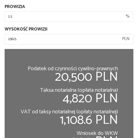
PROWIZJA
%
WYSOKOŚĆ PROWIZJI
PLN
Podatek od czynności cywilno-prawnych
20,500 PLN
Taksa notarialna (opłata notarialna)
4,820 PLN
VAT od taksy notarialnej (opłaty notarialnej)
1,108.6 PLN
Wniosek do WKW