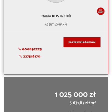
135
OFERT
MARIA
KOSTRZOŃ
AGENT ŁOMIANKI
zostaw wiadomość
606892225
227518170
1 025 000 zł
2
5 631,87 zł/m