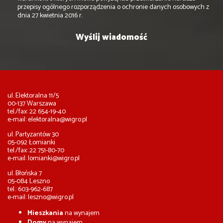
przepisy ogólnego rozporządzenia o ochronie danych osobowych z
dnia 27 kwietnia 2016 r.
ul. Elektoralna 11/5
00-137 Warszawa
tel./fax: 22 654-19-40
e-mail:
elektoralna@wigro.pl
ul. Partyzantów 30
05-092 Łomianki
tel./fax: 22 751-80-70
e-mail:
lomianki@wigro.pl
ul. Błońska 7
05-084 Leszno
tel.: 603-962-687
e-mail:
leszno@wigro.pl
Mieszkania
na wynajem
Domy
na wynajem