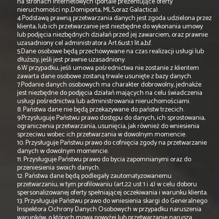
na stronach internetowych (portale prezentujące oferty
nieruchomości np.;Domiporta, MLS,oraz Galactica).
4.Podstawą prawną przetwarzania danych jest zgoda udzielona przez
klienta, lub ich przetwarzanie jest niezbędne do wykonania umowy
lub podjęcia niezbędnych działań przed jej zawarciem, oraz prawnie
uzasadniony cel administratora Art.6ust.1 lit.a,b,f.
5.Dane osobowe będą przechowywane na czas realizacji usługi lub
dłuższy, jeśli jest prawnie uzasadniony.
6.W przypadku, jeśli umowa pośrednictwa nie zostanie z klientem
zawarta dane osobowe zostaną trwale usunięte z bazy danych.
7.Podanie danych osobowych ma charakter dobrowolny, jednakże
jest niezbędne do podjęcia działań mających na celu świadczenia
usługi pośrednictwa lub administrowania nieruchomościami.
8. Państwa dane nie będą przekazywane do państw trzecich.
9.Przysługuje Państwu prawo dostępu do danych, ich sprostowania,
ograniczenia przetwarzania, usunięcia, jak również do wniesienia
sprzeciwu wobec ich przetwarzania w dowolnym momencie.
10. Przysługuje Państwu prawo do cofnięcia zgody na przetwarzanie
danych w dowolnym momencie.
11. Przysługuje Państwu prawo do bycia zapomnianymi oraz do
przeniesienia swoich danych.
12. Państwa dane będą podlegały zautomatyzowanemu
przetwarzaniu, w tym profilowaniu (art.22 ust 1 i 4) w celu doboru
spersonalizowanej oferty spełniającej oczekiwania i warunku klienta.
13. Przysługuje Państwu prawo do wniesienia skargi do Generalnego
Inspektora Ochrony Danych Osobowych w przypadku naruszenia
warunków, o których mowa powyżej lub przetwarzanie narusza