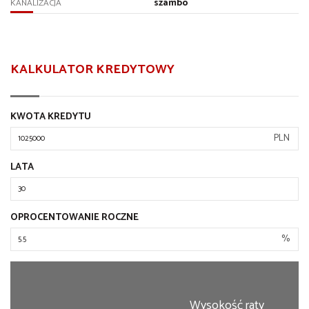
szambo
KANALIZACJA
KALKULATOR KREDYTOWY
KWOTA KREDYTU
PLN
LATA
OPROCENTOWANIE ROCZNE
%
Wysokość raty