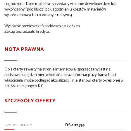
i ogrodzona. Dom może być sprzedany w stanie deweloperskim lub
wykończony "pod klucz" po uzgodnieniu kosztów materiałów
wykończeniowych i robocizny z nabywcą.
Wysokość pomieszczeń poddasza: 1,10-2,62 m.
Zakup bez udziału kredytu.
NOTA PRAWNA
Opis oferty zawarty na stronie internetowej sporządzany jest na
podstawie oględzin nieruchomości oraz informacji uzyskanych od
właściciela, może podlegać aktualizacji i nie stanowi oferty określonej w
art. 66 i następnych K.C.
SZCZEGÓŁY OFERTY
DS-102374
SYMBOL OFERTY