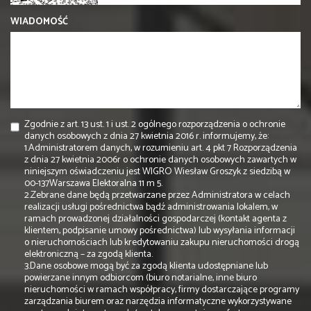
WIADOMOŚĆ
Zgodnie z art. 13 ust. 1 i ust. 2 ogólnego rozporządzenia o ochronie
danych osobowych z dnia 27 kwietnia 2016 r. informujemy, że:
1.Administratorem danych, w rozumieniu art. 4 pkt 7 Rozporządzenia
z dnia 27 kwietnia 2006r o ochronie danych osobowych zawartych w
niniejszym oświadczeniu jest WIGRO Wiesław Groszyk z siedzibą w
00-137Warszawa Elektoralna 11 m 5.
2.Zebrane dane będą przetwarzane przez Administratora w celach
realizacji usługi pośrednictwa bądź administrowania lokalem, w
ramach prowadzonej działalności gospodarczej (kontakt agenta z
klientem, podpisanie umowy pośrednictwa) lub wysyłania informacji
o nieruchomościach lub kredytowaniu zakupu nieruchomości drogą
elektroniczną – za zgodą klienta.
3.Dane osobowe mogą być za zgodą klienta udostępniane lub
powierzane innym odbiorcom (biuro notarialne, inne biuro
nieruchomości w ramach współpracy, firmy dostarczające programy
zarządzania biurem oraz narzędzia informatyczne wykorzystywane