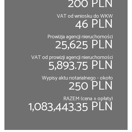
200 PLN
VAT od wniosku do WKW
46 PLN
Prowizja agencji nieruchomości
25,625 PLN
VAT od prowizji agencji nieruchomości
5,893.75 PLN
Wypisy aktu notarialnego - około
250 PLN
RAZEM (cena + opłaty)
1,083,443.35 PLN