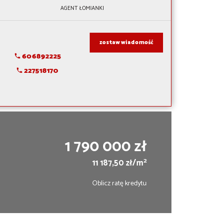
AGENT ŁOMIANKI
zostaw wiadomość
606892225
227518170
1 790 000 zł
2
11 187,50 zł/m
Oblicz ratę kredytu