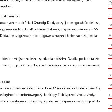
maniu, a elegancka i funkcjonalna przestrzeń do wypoczynku z
P
U
m-grillem.
S
o gotowania:
wanych marek Beko i Grundig. Do dyspozycji nowego właściciela są:
OG
rką, piekarnik typu DualCook, mikrofalówka, zmywarka o szerokości 60
R
 Dodatkowo, ogrzewanie podłogowe w kuchni i łazienkach zapewnia
G
W
 idealne miejsce na letnie spotkania z bliskimi. Działka posiada także
ojowego lub przestrzeni do przechowywania. Garaż jednostanowiskowy
D
O
miasta:
O
ia na wsi z bliskością do miasta. Tylko 20 minut samochodem dzieli Cię
zbędne do komfortowego życia: sklepy, żłobki, przedszkola, szkoły,
A
, w tym przystanek autobusowy pod domem, zapewnia szybki dojazd do
T