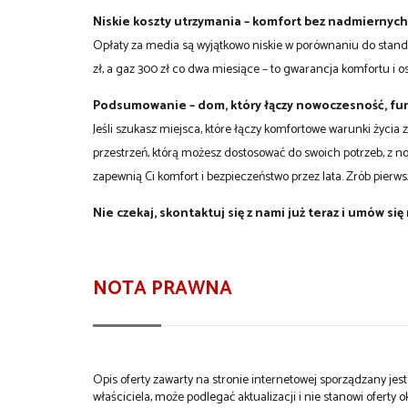
Niskie koszty utrzymania – komfort bez nadmiernyc
Opłaty za media są wyjątkowo niskie w porównaniu do standa
zł, a gaz 300 zł co dwa miesiące – to gwarancja komfortu i o
Podsumowanie – dom, który łączy nowoczesność, fun
Jeśli szukasz miejsca, które łączy komfortowe warunki życia 
przestrzeń, którą możesz dostosować do swoich potrzeb, z
zapewnią Ci komfort i bezpieczeństwo przez lata. Zrób pierw
Nie czekaj, skontaktuj się z nami już teraz i umów się
NOTA PRAWNA
Opis oferty zawarty na stronie internetowej sporządzany je
właściciela, może podlegać aktualizacji i nie stanowi oferty o