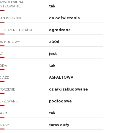
OZWOLENIE NA
tak
ŻYTKOWANIE
do odświeżenia
TAN BUDYNKU
ogrodzona
RODZENIE DZIAŁKI
2006
OK BUDOWY
jest
AZ
tak
ODA
ASFALTOWA
OJAZD
działki zabudowane
TOCZENIE
podłogowe
GRZEWANIE
tak
LARM
taras duży
ARASY