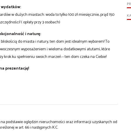
P
h wydatków:
rdów w dużych miastach: woda to tylko 100 zł miesięcznie, prąd 150
KA
szczędności! ( opłaty przy 3 osobach)
kcjonalność i naturę:
z bliskością do miasta i natury, ten dom jest idealnym wyborem! To
 nowoczesnym wyposażeniem i wieloma dodatkowymi atutami, które
szy krok ku spełnieniu swoich marzeń – ten dom czeka na Ciebie!
 na prezentację!
st na podstawie oględzin nieruchomości oraz informacji uzyskanych od
kreślonej w art. 66 i następnych K.C.