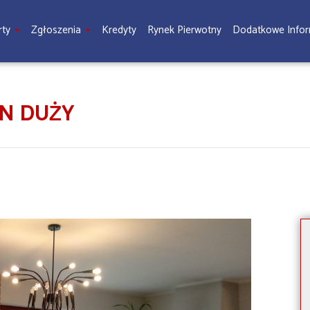
rty
Zgłoszenia
Kredyty
Rynek Pierwotny
Dodatkowe Info
IN DUŻY