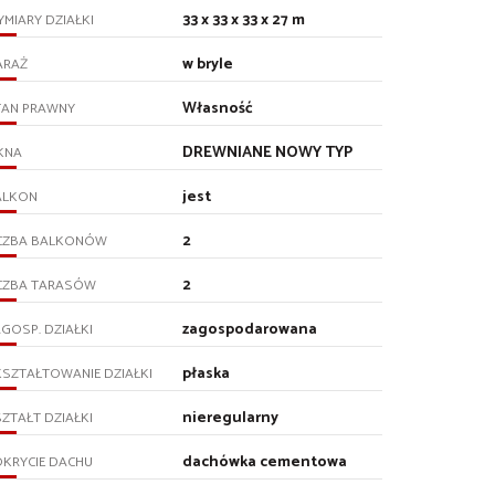
33 x 33 x 33 x 27 m
MIARY DZIAŁKI
w bryle
ARAŻ
Własność
TAN PRAWNY
DREWNIANE NOWY TYP
KNA
jest
ALKON
2
ICZBA BALKONÓW
2
ICZBA TARASÓW
zagospodarowana
GOSP. DZIAŁKI
płaska
SZTAŁTOWANIE DZIAŁKI
nieregularny
ZTAŁT DZIAŁKI
dachówka cementowa
KRYCIE DACHU