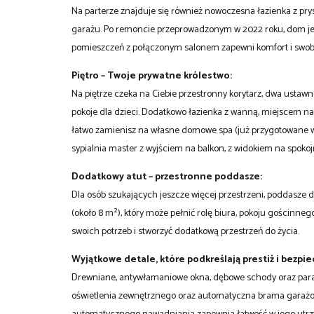
Na parterze znajduje się również nowoczesna łazienka z pr
garażu. Po remoncie przeprowadzonym w 2022 roku, dom je
pomieszczeń z połączonym salonem zapewni komfort i swob
Piętro – Twoje prywatne królestwo:
Na piętrze czeka na Ciebie przestronny korytarz, dwa ustawne
pokoje dla dzieci. Dodatkowo łazienka z wanną, miejscem n
łatwo zamienisz na własne domowe spa (już przygotowane wy
sypialnia master z wyjściem na balkon, z widokiem na spoko
Dodatkowy atut – przestronne poddasze:
Dla osób szukających jeszcze więcej przestrzeni, poddasz
(około 8 m²), który może pełnić rolę biura, pokoju gościnneg
swoich potrzeb i stworzyć dodatkową przestrzeń do życia.
Wyjątkowe detale, które podkreślają prestiż i bezpi
Drewniane, antywłamaniowe okna, dębowe schody oraz parape
oświetlenia zewnętrznego oraz automatyczna brama garażo