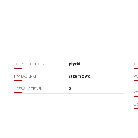
płytki
PODŁOGA KUCHNI
GL
razem z wc
TYP ŁAZIENKI
PO
2
LICZBA ŁAZIENEK
WY
LI