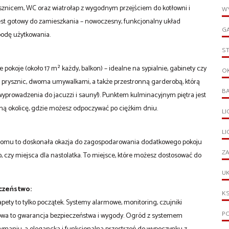
ysznicem, WC oraz wiatrołap z wygodnym przejściem do kotłowni i
WY
st gotowy do zamieszkania – nowoczesny, funkcjonalny układ
G
odę użytkowania.
S
 pokoje (około 17 m² każdy, balkon) – idealne na sypialnie, gabinety czy
O
a prysznic, dwoma umywalkami, a także przestronną garderobą, którą
B
prowadzenia do jacuzzi i sauny!). Punktem kulminacyjnym piętra jest
jną okolicę, gdzie możesz odpoczywać po ciężkim dniu.
L
L
e domu to doskonała okazja do zagospodarowania dodatkowego pokoju
ZA
o, czy miejsca dla nastolatka. To miejsce, które możesz dostosować do
UK
eczeństwo:
KS
ty to tylko początek. Systemy alarmowe, monitoring, czujniki
PO
wa to gwarancja bezpieczeństwa i wygody. Ogród z systemem