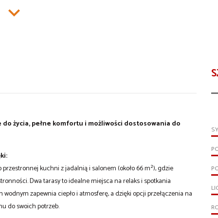
S
do życia, pełne komfortu i możliwości dostosowania do
S
P
ki:
przestronnej kuchni z jadalnią i salonem (około 66 m²), gdzie
PO
ronności. Dwa tarasy to idealne miejsca na relaks i spotkania
LI
 wodnym zapewnia ciepło i atmosferę, a dzięki opcji przełączenia na
u do swoich potrzeb.
R