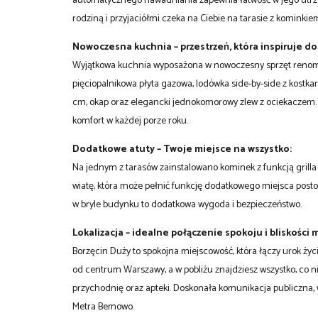
automatycznego nawadniania zapewnia łatwość w jego utrzy
rodziną i przyjaciółmi czeka na Ciebie na tarasie z kominkie
Nowoczesna kuchnia – przestrzeń, która inspiruje d
Wyjątkowa kuchnia wyposażona w nowoczesny sprzęt renomo
pięciopalnikowa płyta gazowa, lodówka side-by-side z kostka
cm, okap oraz elegancki jednokomorowy zlew z ociekaczem.
komfort w każdej porze roku.
Dodatkowe atuty – Twoje miejsce na wszystko:
Na jednym z tarasów zainstalowano kominek z funkcją grilla –
wiatę, która może pełnić funkcję dodatkowego miejsca post
w bryle budynku to dodatkowa wygoda i bezpieczeństwo.
Lokalizacja – idealne połączenie spokoju i bliskości 
Borzęcin Duży to spokojna miejscowość, która łączy urok życ
od centrum Warszawy, a w pobliżu znajdziesz wszystko, co nie
przychodnię oraz apteki. Doskonała komunikacja publiczna
Metra Bemowo.