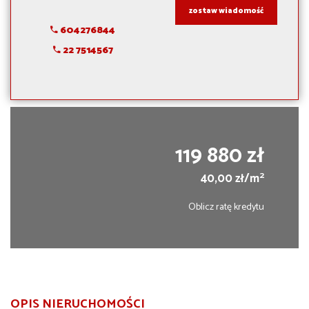
zostaw wiadomość
604276844
22 7514567
119 880 zł
2
40,00 zł/m
Oblicz ratę kredytu
OPIS NIERUCHOMOŚCI