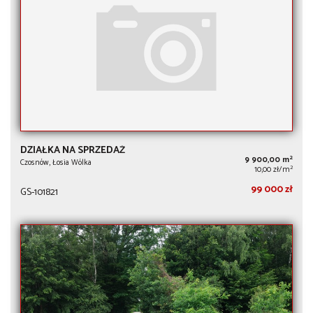
DZIAŁKA NA SPRZEDAŻ
2
9 900,00 m
Czosnów, Łosia Wólka
2
10,00 zł/m
99 000 zł
GS-101821