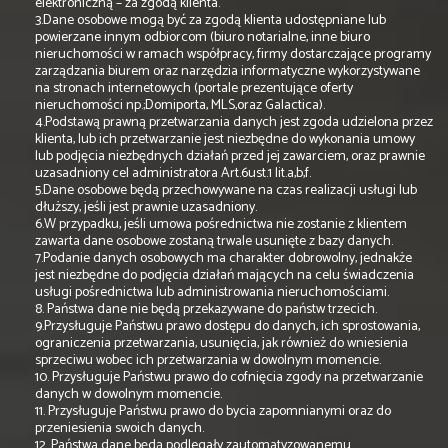
elektroniczną – za zgodą klienta.
3.Dane osobowe mogą być za zgodą klienta udostępniane lub
powierzane innym odbiorcom (biuro notarialne, inne biuro
nieruchomości w ramach współpracy, firmy dostarczające programy
zarządzania biurem oraz narzędzia informatyczne wykorzystywane
na stronach internetowych (portale prezentujące oferty
nieruchomości np.;Domiporta, MLS,oraz Galactica).
4.Podstawą prawną przetwarzania danych jest zgoda udzielona przez
klienta, lub ich przetwarzanie jest niezbędne do wykonania umowy
lub podjęcia niezbędnych działań przed jej zawarciem, oraz prawnie
uzasadniony cel administratora Art.6ust.1 lit.a,b,f.
5.Dane osobowe będą przechowywane na czas realizacji usługi lub
dłuższy, jeśli jest prawnie uzasadniony.
6.W przypadku, jeśli umowa pośrednictwa nie zostanie z klientem
zawarta dane osobowe zostaną trwale usunięte z bazy danych.
7.Podanie danych osobowych ma charakter dobrowolny, jednakże
jest niezbędne do podjęcia działań mających na celu świadczenia
usługi pośrednictwa lub administrowania nieruchomościami.
8. Państwa dane nie będą przekazywane do państw trzecich.
9.Przysługuje Państwu prawo dostępu do danych, ich sprostowania,
ograniczenia przetwarzania, usunięcia, jak również do wniesienia
sprzeciwu wobec ich przetwarzania w dowolnym momencie.
10. Przysługuje Państwu prawo do cofnięcia zgody na przetwarzanie
danych w dowolnym momencie.
11. Przysługuje Państwu prawo do bycia zapomnianymi oraz do
przeniesienia swoich danych.
12. Państwa dane będą podlegały zautomatyzowanemu