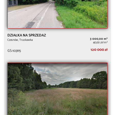
DZIAŁKA NA SPRZEDAŻ
2
3 000,00 m
Czosnów, Truskawka
2
40,00 zł/m
120 000 zł
GS-103115