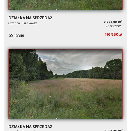
DZIAŁKA NA SPRZEDAŻ
2
2 997,00 m
Czosnów, Truskawka
2
40,00 zł/m
119 880 zł
GS-103116
DZIAŁKA NA SPRZEDAŻ
2
2 997,00 m