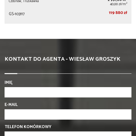
Czosnów, Truskawka
2
40,00 zł/m
119 880 zł
GS-103117
KONTAKT DO AGENTA - WIESŁAW GROSZYK
IMIĘ
E-MAIL
TELEFON KOMÓRKOWY