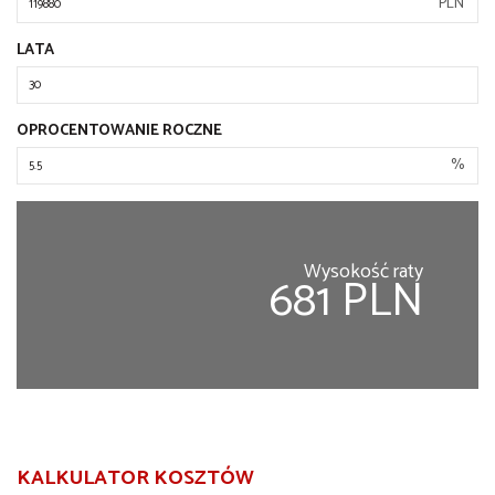
PLN
LATA
OPROCENTOWANIE ROCZNE
%
Wysokość raty
681 PLN
KALKULATOR KOSZTÓW