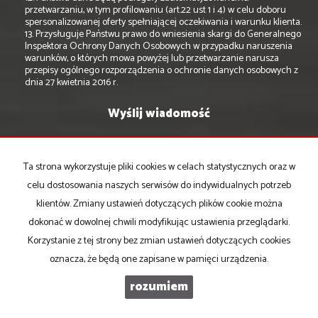
przetwarzaniu, w tym profilowaniu (art.22 ust 1 i 4) w celu doboru
spersonalizowanej oferty spełniającej oczekiwania i warunku klienta.
13. Przysługuje Państwu prawo do wniesienia skargi do Generalnego
Inspektora Ochrony Danych Osobowych w przypadku naruszenia
warunków, o których mowa powyżej lub przetwarzanie narusza
przepisy ogólnego rozporządzenia o ochronie danych osobowych z
dnia 27 kwietnia 2016 r.
Ta strona wykorzystuje pliki cookies w celach statystycznych oraz w
celu dostosowania naszych serwisów do indywidualnych potrzeb
ul. Elektoralna 11/5
klientów. Zmiany ustawień dotyczących plików cookie można
00-137 Warszawa
tel./fax: 22 654-19-40
dokonać w dowolnej chwili modyfikując ustawienia przeglądarki.
e-mail:
elektoralna@wigro.pl
Korzystanie z tej strony bez zmian ustawień dotyczących cookies
ul. Partyzantów 30
oznacza, że będą one zapisane w pamięci urządzenia.
05-092 Łomianki
tel./fax: 22 751-80-70
rozumiem
e-mail:
lomianki@wigro.pl
ul. Błońska 7