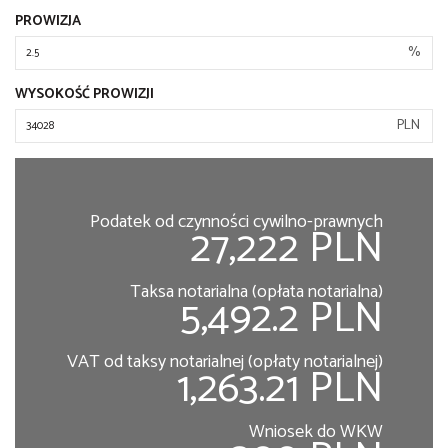
PROWIZJA
%
WYSOKOŚĆ PROWIZJI
PLN
Podatek od czynności cywilno-prawnych
27,222 PLN
Taksa notarialna (opłata notarialna)
5,492.2 PLN
VAT od taksy notarialnej (opłaty notarialnej)
1,263.21 PLN
Wniosek do WKW