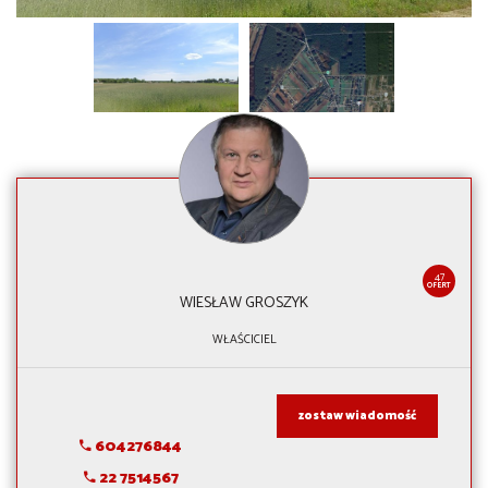
47
OFERT
WIESŁAW GROSZYK
WŁAŚCICIEL
zostaw wiadomość
604276844
22 7514567