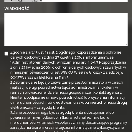
WIADOMOŚĆ
Zgodnie z art. 13 ust. 1 i ust. 2 ogólnego rozporządzenia o ochronie
danych osobowych z dnia 27 kwietnia 2016 r. informujemy, że:
1.Administratorem danych, w rozumieniu art. 4 pkt 7 Rozporządzenia
z dnia 27 kwietnia 2006r o ochronie danych osobowych zawartych w
niniejszym oświadczeniu jest WIGRO Wiesław Groszyk z siedzibą w
00-137Warszawa Elektoralna 11 m 5.
2.Zebrane dane będą przetwarzane przez Administratora w celach
realizacji usługi pośrednictwa bądź administrowania lokalem, w
ramach prowadzonej działalności gospodarczej (kontakt agenta z
klientem, podpisanie umowy pośrednictwa) lub wysyłania informacji
o nieruchomościach lub kredytowaniu zakupu nieruchomości drogą
elektroniczną – za zgodą klienta.
3.Dane osobowe mogą być za zgodą klienta udostępniane lub
powierzane innym odbiorcom (biuro notarialne, inne biuro
nieruchomości w ramach współpracy, firmy dostarczające programy
zarządzania biurem oraz narzędzia informatyczne wykorzystywane