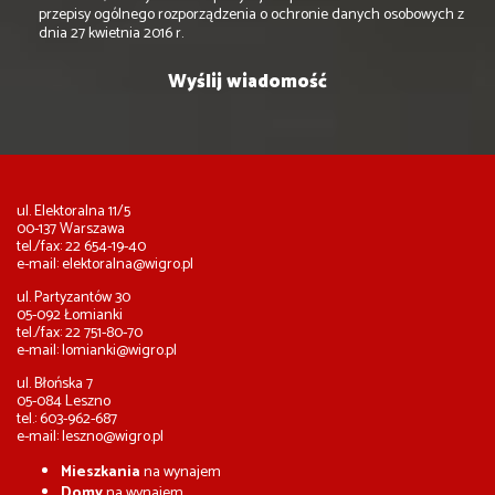
przepisy ogólnego rozporządzenia o ochronie danych osobowych z
dnia 27 kwietnia 2016 r.
ul. Elektoralna 11/5
00-137 Warszawa
tel./fax: 22 654-19-40
e-mail:
elektoralna@wigro.pl
ul. Partyzantów 30
05-092 Łomianki
tel./fax: 22 751-80-70
e-mail:
lomianki@wigro.pl
ul. Błońska 7
05-084 Leszno
tel.: 603-962-687
e-mail:
leszno@wigro.pl
Mieszkania
na wynajem
Domy
na wynajem