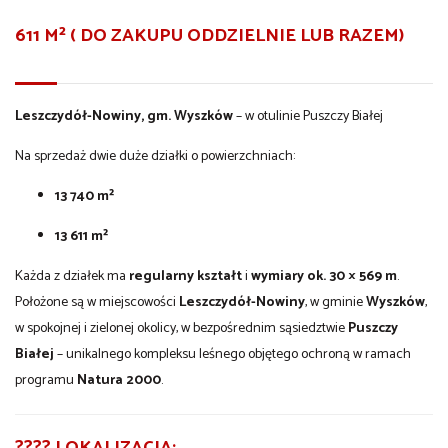
611 M²
( DO ZAKUPU ODDZIELNIE LUB RAZEM)
Leszczydół-Nowiny, gm. Wyszków
– w otulinie Puszczy Białej
Na sprzedaż dwie duże działki o powierzchniach:
13 740 m²
13 611 m²
Każda z działek ma
regularny kształt
i
wymiary ok. 30 × 569 m
.
Położone są w miejscowości
Leszczydół-Nowiny
, w gminie
Wyszków
,
w spokojnej i zielonej okolicy, w bezpośrednim sąsiedztwie
Puszczy
Białej
– unikalnego kompleksu leśnego objętego ochroną w ramach
programu
Natura 2000
.
???? LOKALIZACJA: