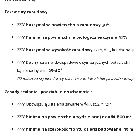
Parametry zabudowy:
????
Maksymalna powierzchnia zabudowy
: 30%
????
Minimalna powierzchnia biologicznie czynna
: 50%
????
Maksymalna wysokość zabudowy
: 12 m, do 3 kondygnacji
????
Dachy
: strome, dwuspadowe o symetrycznych połaciach i
kącie nachylenia
25–40°
(Dopuszcza się inne formy dachów zgodne z istniejącą zabudową)
Zasady scalania i podziału nieruchomości:
???? Obowiązują ustalenia zawarte w § 5 ust. 2 MPZP
????
Minimalna powierzchnia wydzielanej działki
:
800 m²
????
Minimalna szerokość frontu działki budowlanej
:
18 m