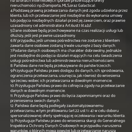
na stronach internetowych (portale prezentujące oferty
nieruchomości np.;Domiporta, MLS,oraz Galactica).
4.Podstawą prawną przetwarzania danych jest zgoda udzielona przez
klienta, lub ich przetwarzanie jest niezbędne do wykonania umowy
lub podjęcia niezbędnych działań przed jej zawarciem, oraz prawnie
uzasadniony cel administratora Art.6ust.1 lit.a,b,f.
5.Dane osobowe będą przechowywane na czas realizacji usługi lub
dłuższy, jeśli jest prawnie uzasadniony.
6.W przypadku, jeśli umowa pośrednictwa nie zostanie z klientem
zawarta dane osobowe zostaną trwale usunięte z bazy danych.
7.Podanie danych osobowych ma charakter dobrowolny, jednakże
jest niezbędne do podjęcia działań mających na celu świadczenia
usługi pośrednictwa lub administrowania nieruchomościami.
8. Państwa dane nie będą przekazywane do państw trzecich.
9.Przysługuje Państwu prawo dostępu do danych, ich sprostowania,
ograniczenia przetwarzania, usunięcia, jak również do wniesienia
sprzeciwu wobec ich przetwarzania w dowolnym momencie.
10. Przysługuje Państwu prawo do cofnięcia zgody na przetwarzanie
danych w dowolnym momencie.
11. Przysługuje Państwu prawo do bycia zapomnianymi oraz do
przeniesienia swoich danych.
12. Państwa dane będą podlegały zautomatyzowanemu
przetwarzaniu, w tym profilowaniu (art.22 ust 1 i 4) w celu doboru
spersonalizowanej oferty spełniającej oczekiwania i warunku klienta.
13. Przysługuje Państwu prawo do wniesienia skargi do Generalnego
Inspektora Ochrony Danych Osobowych w przypadku naruszenia
warunków, o których mowa powyżej lub przetwarzanie narusza