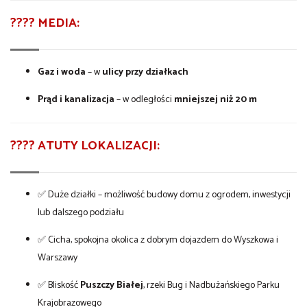
???? MEDIA:
Gaz i woda
– w
ulicy przy działkach
Prąd i kanalizacja
– w odległości
mniejszej niż 20 m
???? ATUTY LOKALIZACJI:
✅ Duże działki – możliwość budowy domu z ogrodem, inwestycji
lub dalszego podziału
✅ Cicha, spokojna okolica z dobrym dojazdem do Wyszkowa i
Warszawy
✅ Bliskość
Puszczy Białej
, rzeki Bug i Nadbużańskiego Parku
Krajobrazowego