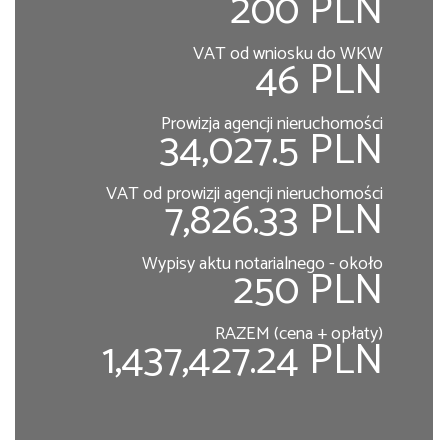
200 PLN
VAT od wniosku do WKW
46 PLN
Prowizja agencji nieruchomości
34,027.5 PLN
VAT od prowizji agencji nieruchomości
7,826.33 PLN
Wypisy aktu notarialnego - około
250 PLN
RAZEM (cena + opłaty)
1,437,427.24 PLN