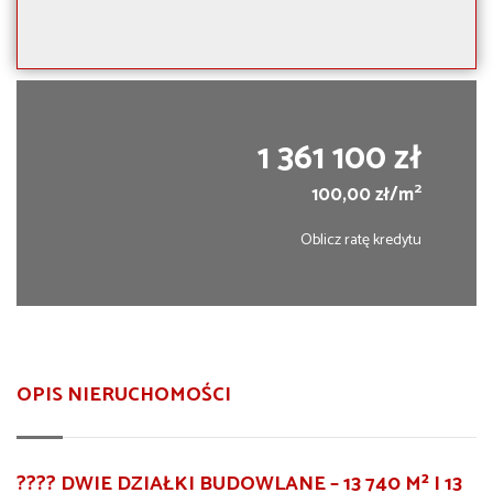
1 361 100 zł
2
100,00 zł/m
Oblicz ratę kredytu
OPIS NIERUCHOMOŚCI
???? DWIE DZIAŁKI BUDOWLANE –
13 740 M² I 13