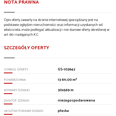
NOTA PRAWNA
Opis oferty zawarty na stronie internetowej sporządzany jest na
podstawie oględzin nieruchomości oraz informacji uzyskanych od
właściciela, może podlegać aktualizacji i nie stanowi oferty określonej w
art. 66 i następnych K.C.
SZCZEGÓŁY OFERTY
GS-103642
SYMBOL OFERTY
13 611,00 m²
POWIERZCHNIA
30x569 m
WYMIARY DZIAŁKI
niezagospodarowana
ZAGOSP. DZIAŁKI
płaska
UKSZTAŁTOWANIE DZIAŁKI