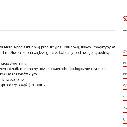
S
a terenie pod zabudowę produkcyjną, usługową, składy i magazyny, w
S
.Jest możliwość kupna większego areału, biorąc pod uwagę sąsiednią
P
wicielstwo firmy.
ni działki,minimalny udział powierzchni biologicznie czynnej 15
ów i magazynów - 13m.
PR
ałek na 2000m2.
i sprzedaży powyżej 2000m2.
WY
S
ZA
UK