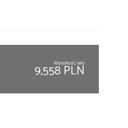
Wysokość raty
9,558 PLN