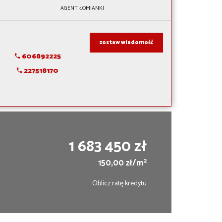
AGENT ŁOMIANKI
zostaw wiadomość
606892225
227518170
1 683 450 zł
2
150,00 zł/m
Oblicz ratę kredytu