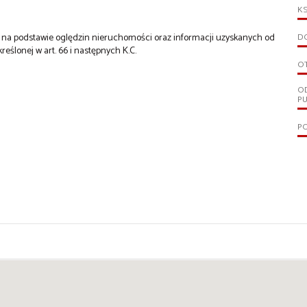
KS
st na podstawie oględzin nieruchomości oraz informacji uzyskanych od
D
kreślonej w art. 66 i następnych K.C.
O
O
PU
PO