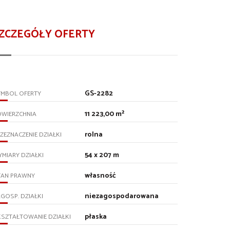
ZCZEGÓŁY OFERTY
GS-2282
YMBOL OFERTY
11 223,00 m²
OWIERZCHNIA
rolna
ZEZNACZENIE DZIAŁKI
54 x 207 m
MIARY DZIAŁKI
własność
TAN PRAWNY
niezagospodarowana
GOSP. DZIAŁKI
płaska
SZTAŁTOWANIE DZIAŁKI