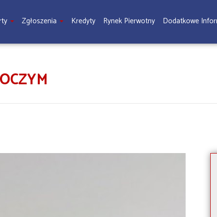
rty
Zgłoszenia
Kredyty
Rynek Pierwotny
Dodatkowe Info
ROCZYM