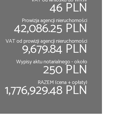
VAT od wniosku do WKW
46 PLN
Prowizja agencji nieruchomości
42,086.25 PLN
VAT od prowizji agencji nieruchomości
9,679.84 PLN
Wypisy aktu notarialnego - około
250 PLN
RAZEM (cena + opłaty)
1,776,929.48 PLN