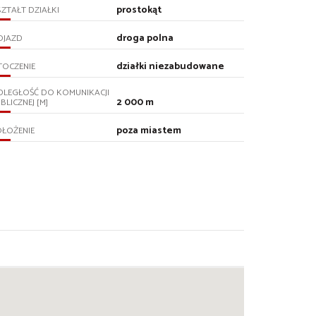
prostokąt
ZTAŁT DZIAŁKI
droga polna
OJAZD
działki niezabudowane
TOCZENIE
DLEGŁOŚĆ DO KOMUNIKACJI
2 000 m
BLICZNEJ [M]
poza miastem
ŁOŻENIE