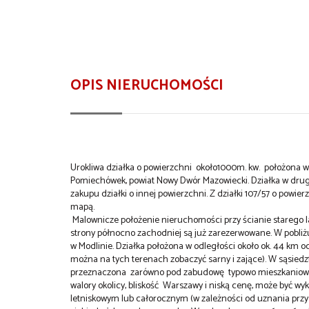
OPIS NIERUCHOMOŚCI
Urokliwa działka o powierzchni około1000m. kw. położona w 
Pomiechówek, powiat Nowy Dwór Mazowiecki. Działka w drugie
zakupu działki o innej powierzchni. Z działki 107/57 o powi
mapą.
Malownicze położenie nieruchomości przy ścianie starego la
strony północno zachodniej są już zarezerwowane. W pobliżu 3
w Modlinie. Działka położona w odległości około ok. 44 km od
można na tych terenach zobaczyć sarny i zające). W sąsied
przeznaczona zarówno pod zabudowę typowo mieszkaniową 
walory okolicy, bliskość Warszawy i niską cenę, może być
letniskowym lub całorocznym (w zależności od uznania przysz