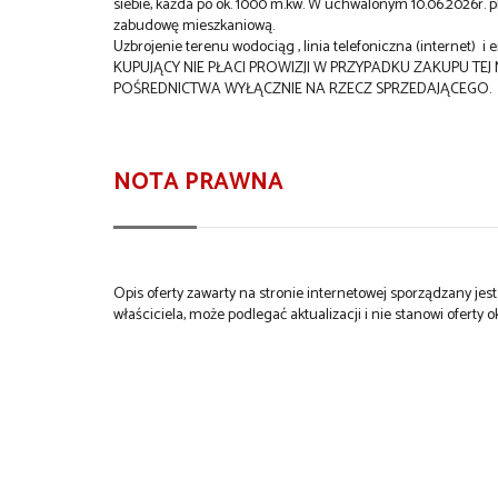
siebie, każda po ok. 1000 m.kw. W uchwalonym 10.06.2026r.
zabudowę mieszkaniową.
Uzbrojenie terenu wodociąg , linia telefoniczna (internet) i 
KUPUJĄCY NIE PŁACI PROWIZJI W PRZYPADKU ZAKUPU TE
POŚREDNICTWA WYŁĄCZNIE NA RZECZ SPRZEDAJĄCEGO.
NOTA PRAWNA
Opis oferty zawarty na stronie internetowej sporządzany je
właściciela, może podlegać aktualizacji i nie stanowi oferty o