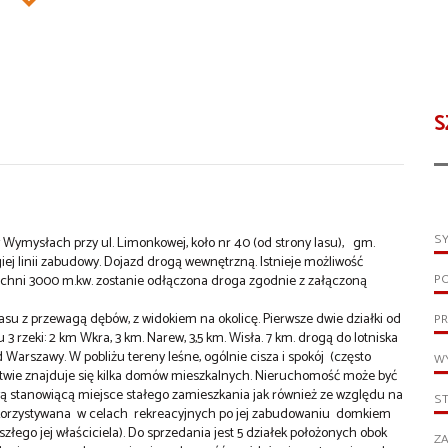
S
S
Wymysłach przy ul. Limonkowej, koło nr 40 (od strony lasu), gm.
j linii zabudowy. Dojazd drogą wewnętrzną. Istnieje możliwość
P
erzchni 3000 m.kw. zostanie odłączona droga zgodnie z załączoną
su z przewagą dębów, z widokiem na okolicę. Pierwsze dwie działki od
PR
 rzeki: 2 km Wkra, 3 km. Narew, 3,5 km. Wisła. 7 km. drogą do lotniska
 Warszawy. W pobliżu tereny leśne, ogólnie cisza i spokój (często
WY
ztwie znajduje się kilka domów mieszkalnych. Nieruchomość może być
stanowiącą miejsce stałego zamieszkania jak również ze względu na
S
 wykorzystywana w celach rekreacyjnych po jej zabudowaniu domkiem
łego jej właściciela). Do sprzedania jest 5 działek położonych obok
ZA