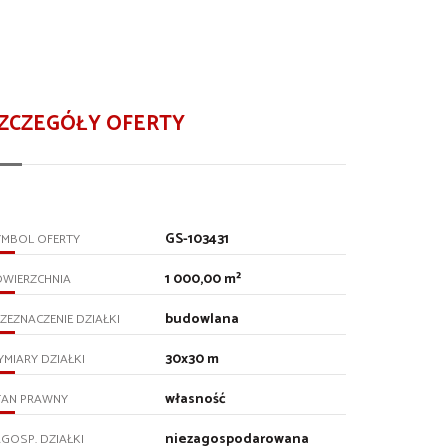
ZCZEGÓŁY OFERTY
GS-103431
YMBOL OFERTY
1 000,00 m²
OWIERZCHNIA
budowlana
ZEZNACZENIE DZIAŁKI
30x30 m
MIARY DZIAŁKI
własność
TAN PRAWNY
niezagospodarowana
GOSP. DZIAŁKI