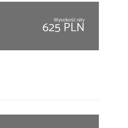
Wysokość raty
625 PLN