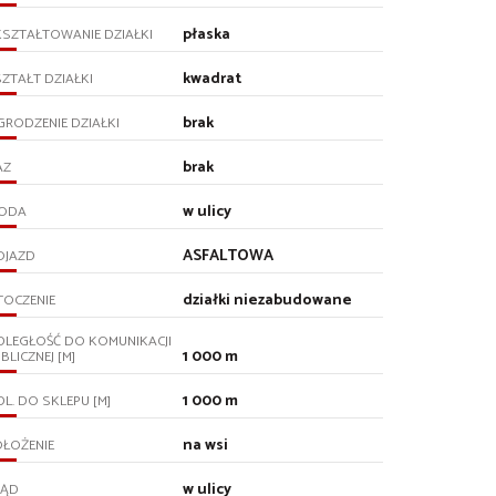
płaska
SZTAŁTOWANIE DZIAŁKI
kwadrat
ZTAŁT DZIAŁKI
brak
RODZENIE DZIAŁKI
brak
AZ
w ulicy
ODA
ASFALTOWA
OJAZD
działki niezabudowane
TOCZENIE
DLEGŁOŚĆ DO KOMUNIKACJI
1 000 m
BLICZNEJ [M]
1 000 m
L. DO SKLEPU [M]
na wsi
ŁOŻENIE
w ulicy
RĄD