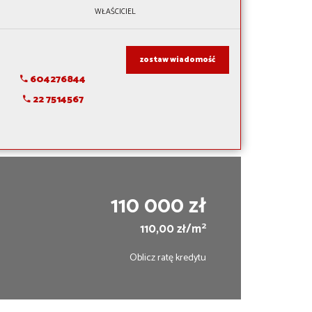
WŁAŚCICIEL
zostaw wiadomość
604276844
22 7514567
110 000 zł
2
110,00 zł/m
Oblicz ratę kredytu