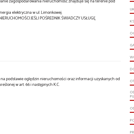
 planie zagospodarowania nieruchomość znajduje się na terenie pod
UK
energia elektryczna w ul. Limonkowej.
J NIERUCHOMOŚCI JEŚLI POŚREDNIK ŚWIADCZY USŁUGĘ
KS
OG
G
W
D
st na podstawie oględzin nieruchomości oraz informacji uzyskanych od
O
kreślonej w art. 66 i następnych K.C.
O
PU
OD
PO
P