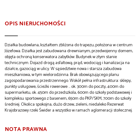
OPIS NIERUCHOMOŚCI
Działka budowlana, kształtem zbliżona do trapezu, położona w centrum
Józefowa. Działka jest zabudowana drewnianym, przedwojenny domem,
objęta ochroną konserwatora zabytków. Budynek w złym stanie
technicznym. Dojazd drogą asfaltową; prąd, wodociąg i kanalizacja na
działce, gazociąg w ulicy. W sąsiedztwie nowa i starsza zabudowa
mieszkaniowa, w tym wielorodzinna. Brak obowiązującego planu
zagospodarowania przestrzennego. Wokół pełna infrastruktura: sklepy,
punkty usługowe, ścieżki rowerowe ... ok. 300m do poczty, 400m do
supermarketu, ok. 450m do przedszkola, 600m do szkoły podstawowej i
kompleksu sportowego z basenem, 650m do PKP/SKM, 700m do szkoły
średniej. Okolica spokojna, dużo drzew, zieleni, niedaleko Rezerwat
Krajobrazowy rzeki Świder a wszystko w ramach aglomeracji stołecznej.
NOTA PRAWNA