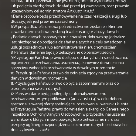
klienta, lub ich przetwarzanie jest niezbędne do wykonania umowy
lub podjęcia niezbędnych działań przed jej zawarciem, oraz prawnie
uzasadniony cel administratora Art.6ust.1 lit.a,b,f.
5.Dane osobowe będą przechowywane na czas realizacji usługi lub
dłuższy, jeśli jest prawnie uzasadniony.
6.W przypadku, jeśli umowa pośrednictwa nie zostanie z klientem
zawarta dane osobowe zostaną trwale usunięte z bazy danych.
7.Podanie danych osobowych ma charakter dobrowolny, jednakże
jest niezbędne do podjęcia działań mających na celu świadczenia
usługi pośrednictwa lub administrowania nieruchomościami.
8. Państwa dane nie będą przekazywane do państw trzecich.
9.Przysługuje Państwu prawo dostępu do danych, ich sprostowania,
ograniczenia przetwarzania, usunięcia, jak również do wniesienia
sprzeciwu wobec ich przetwarzania w dowolnym momencie.
10. Przysługuje Państwu prawo do cofnięcia zgody na przetwarzanie
danych w dowolnym momencie.
11. Przysługuje Państwu prawo do bycia zapomnianymi oraz do
przeniesienia swoich danych.
12. Państwa dane będą podlegały zautomatyzowanemu
przetwarzaniu, w tym profilowaniu (art.22 ust 1 i 4) w celu doboru
spersonalizowanej oferty spełniającej oczekiwania i warunku klienta.
13. Przysługuje Państwu prawo do wniesienia skargi do Generalnego
Inspektora Ochrony Danych Osobowych w przypadku naruszenia
warunków, o których mowa powyżej lub przetwarzanie narusza
przepisy ogólnego rozporządzenia o ochronie danych osobowych z
dnia 27 kwietnia 2016 r.