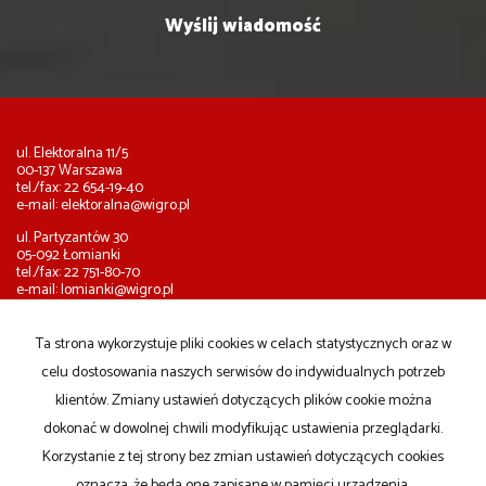
ul. Elektoralna 11/5
00-137 Warszawa
tel./fax: 22 654-19-40
e-mail:
elektoralna@wigro.pl
ul. Partyzantów 30
05-092 Łomianki
tel./fax: 22 751-80-70
e-mail:
lomianki@wigro.pl
ul. Błońska 7
05-084 Leszno
Ta strona wykorzystuje pliki cookies w celach statystycznych oraz w
tel.: 603-962-687
celu dostosowania naszych serwisów do indywidualnych potrzeb
e-mail:
leszno@wigro.pl
klientów. Zmiany ustawień dotyczących plików cookie można
Mieszkania
na wynajem
dokonać w dowolnej chwili modyfikując ustawienia przeglądarki.
Domy
na wynajem
Działki
na wynajem
Korzystanie z tej strony bez zmian ustawień dotyczących cookies
Lokale
na wynajem
oznacza, że będą one zapisane w pamięci urządzenia.