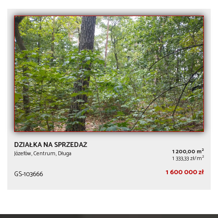
DZIAŁKA NA SPRZEDAŻ
2
1 200,00 m
Józefów, Centrum, Długa
2
1 333,33 zł/m
1 600 000 zł
GS-103666