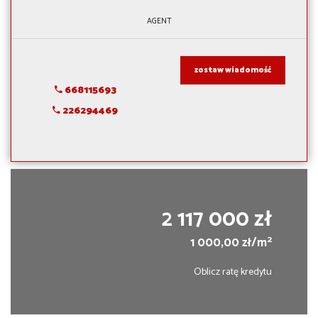
AGENT
zostaw wiadomość
668115693
226294469
2 117 000 zł
2
1 000,00 zł/m
Oblicz ratę kredytu