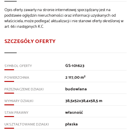
Opis oferty zawarty na stronie internetowej sporządzany jest na
podstawie oględzin nieruchomości oraz informacji uzyskanych od
właściciela, może podlegać aktualizacji i nie stanowi oferty określonej w
art. 66 i następnych K.C.
SZCZEGÓŁY OFERTY
GS-101623
SYMBOL OFERTY
2 117,00 m²
POWIERZCHNIA
budowlana
PRZEZNACZENIE DZIAŁKI
38,5x52x38,4x58,5 m
WYMIARY DZIAŁKI
własność
STAN PRAWNY
płaska
UKSZTAŁTOWANIE DZIAŁKI