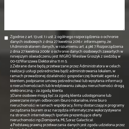
Zgodnie z art. 13 ust. 1 i ust. 2 ogólnego rozporządzenia o ochronie
danych osobowych z dnia 27 kwietnia 2016 r. informujemy, że:
1.Administratorem danych, w rozumieniu art. 4 pkt 7 Rozporządzenia
z dnia 27 kwietnia 2006r o ochronie danych osobowych zawartych w
niniejszym oświadczeniu jest WIGRO Wiesław Groszyk z siedzibą w
00-137Warszawa Elektoralna 11 m 5.
2.Zebrane dane będą przetwarzane przez Administratora w celach
realizacji usługi pośrednictwa bądź administrowania lokalem, w
ramach prowadzonej działalności gospodarczej (kontakt agenta z
klientem, podpisanie umowy pośrednictwa) lub wysyłania informacji
o nieruchomościach lub kredytowaniu zakupu nieruchomości drogą
elektroniczną – za zgodą klienta.
3.Dane osobowe mogą być za zgodą klienta udostępniane lub
powierzane innym odbiorcom (biuro notarialne, inne biuro
nieruchomości w ramach współpracy, firmy dostarczające programy
zarządzania biurem oraz narzędzia informatyczne wykorzystywane
na stronach internetowych (portale prezentujące oferty
nieruchomości np.;Domiporta, MLS,oraz Galactica).
4.Podstawą prawną przetwarzania danych jest zgoda udzielona przez