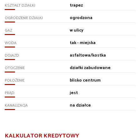
trapez
KSZTAŁT DZIAŁKI
ogrodzona
OGRODZENIE DZIAŁKI
w ulicy
GAZ
tak - miejska
WODA
asfaltowa/kostka
DOJAZD
działki zabudowane
OTOCZENIE
blisko centrum
POŁOŻENIE
jest
PRĄD
na działce
KANALIZACJA
KALKULATOR KREDYTOWY