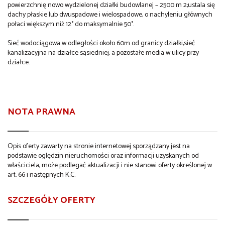
powierzchnię nowo wydzielonej działki budowlanej – 2500 m 2;ustala się
dachy płaskie lub dwuspadowe i wielospadowe, o nachyleniu głównych
połaci większym niż 12° do maksymalnie 50°.
Sieć wodociągowa w odległości około 60m od granicy działki,sieć
kanalizacyjna na działce sąsiedniej, a pozostałe media w ulicy przy
działce.
NOTA PRAWNA
Opis oferty zawarty na stronie internetowej sporządzany jest na
podstawie oględzin nieruchomości oraz informacji uzyskanych od
właściciela, może podlegać aktualizacji i nie stanowi oferty określonej w
art. 66 i następnych K.C.
SZCZEGÓŁY OFERTY