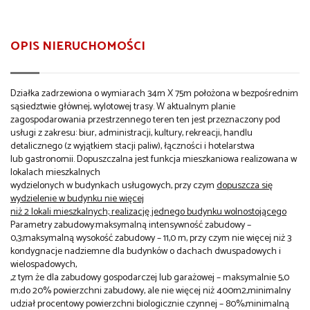
OPIS NIERUCHOMOŚCI
Działka zadrzewiona o wymiarach 34m X 75m położona w bezpośrednim
sąsiedztwie głównej, wylotowej trasy. W aktualnym planie
zagospodarowania przestrzennego teren ten jest przeznaczony pod
usługi z zakresu: biur, administracji, kultury, rekreacji, handlu
detalicznego (z wyjątkiem stacji paliw), łączności i hotelarstwa
lub gastronomii. Dopuszczalna jest funkcja mieszkaniowa realizowana w
lokalach mieszkalnych
wydzielonych w budynkach usługowych, przy czym
dopuszcza się
wydzielenie w budynku nie więcej
niż 2 lokali mieszkalnych; realizację jednego budynku wolnostojącego
Parametry zabudowy:maksymalną intensywność zabudowy –
0,3;maksymalną wysokość zabudowy – 11,0 m, przy czym nie więcej niż 3
kondygnacje nadziemne dla budynków o dachach dwuspadowych i
wielospadowych,
,z tym że dla zabudowy gospodarczej lub garażowej – maksymalnie 5,0
m;do 20% powierzchni zabudowy, ale nie więcej niż 400m2,minimalny
udział procentowy powierzchni biologicznie czynnej – 80%;minimalną