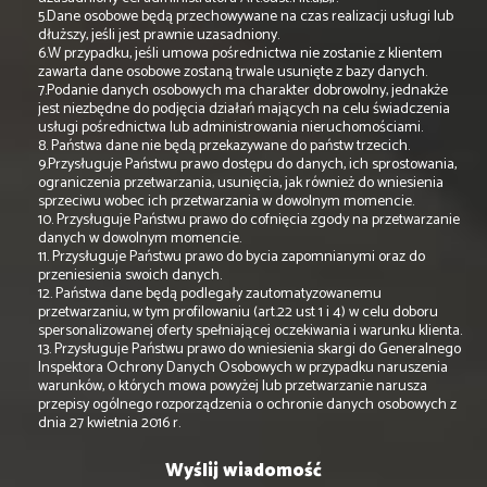
5.Dane osobowe będą przechowywane na czas realizacji usługi lub
dłuższy, jeśli jest prawnie uzasadniony.
6.W przypadku, jeśli umowa pośrednictwa nie zostanie z klientem
zawarta dane osobowe zostaną trwale usunięte z bazy danych.
7.Podanie danych osobowych ma charakter dobrowolny, jednakże
jest niezbędne do podjęcia działań mających na celu świadczenia
usługi pośrednictwa lub administrowania nieruchomościami.
8. Państwa dane nie będą przekazywane do państw trzecich.
9.Przysługuje Państwu prawo dostępu do danych, ich sprostowania,
ograniczenia przetwarzania, usunięcia, jak również do wniesienia
sprzeciwu wobec ich przetwarzania w dowolnym momencie.
10. Przysługuje Państwu prawo do cofnięcia zgody na przetwarzanie
danych w dowolnym momencie.
11. Przysługuje Państwu prawo do bycia zapomnianymi oraz do
przeniesienia swoich danych.
12. Państwa dane będą podlegały zautomatyzowanemu
przetwarzaniu, w tym profilowaniu (art.22 ust 1 i 4) w celu doboru
spersonalizowanej oferty spełniającej oczekiwania i warunku klienta.
13. Przysługuje Państwu prawo do wniesienia skargi do Generalnego
Inspektora Ochrony Danych Osobowych w przypadku naruszenia
warunków, o których mowa powyżej lub przetwarzanie narusza
przepisy ogólnego rozporządzenia o ochronie danych osobowych z
dnia 27 kwietnia 2016 r.