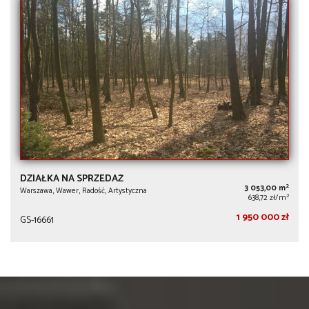
DZIAŁKA NA SPRZEDAŻ
2
3 053,00 m
Warszawa, Wawer, Radość, Artystyczna
2
638,72 zł/m
1 950 000 zł
GS-16661