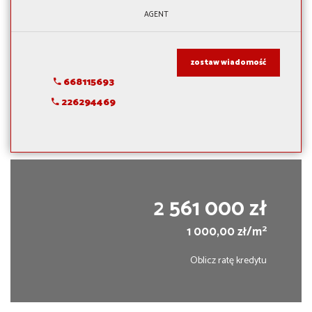
AGENT
zostaw wiadomość
668115693
226294469
2 561 000 zł
2
1 000,00 zł/m
Oblicz ratę kredytu