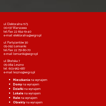
ul. Elektoralna 11/5
00-137 Warszawa
tel./fax: 22 654-19-40
e-mail:
elektoralna@wigro.pl
ul. Partyzantów 30
05-092 Łomianki
tel./fax: 22 751-80-70
e-mail:
lomianki@wigro.pl
ul. Błońska 7
05-084 Leszno
tel.: 603-962-687
e-mail:
leszno@wigro.pl
Mieszkania
na wynajem
Domy
na wynajem
Działki
na wynajem
Lokale
na wynajem
Hale
na wynajem
Obiekty
na wynajem