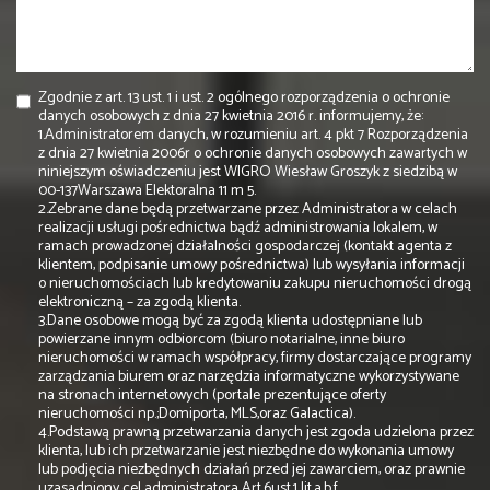
Zgodnie z art. 13 ust. 1 i ust. 2 ogólnego rozporządzenia o ochronie
danych osobowych z dnia 27 kwietnia 2016 r. informujemy, że:
1.Administratorem danych, w rozumieniu art. 4 pkt 7 Rozporządzenia
z dnia 27 kwietnia 2006r o ochronie danych osobowych zawartych w
niniejszym oświadczeniu jest WIGRO Wiesław Groszyk z siedzibą w
00-137Warszawa Elektoralna 11 m 5.
2.Zebrane dane będą przetwarzane przez Administratora w celach
realizacji usługi pośrednictwa bądź administrowania lokalem, w
ramach prowadzonej działalności gospodarczej (kontakt agenta z
klientem, podpisanie umowy pośrednictwa) lub wysyłania informacji
o nieruchomościach lub kredytowaniu zakupu nieruchomości drogą
elektroniczną – za zgodą klienta.
3.Dane osobowe mogą być za zgodą klienta udostępniane lub
powierzane innym odbiorcom (biuro notarialne, inne biuro
nieruchomości w ramach współpracy, firmy dostarczające programy
zarządzania biurem oraz narzędzia informatyczne wykorzystywane
na stronach internetowych (portale prezentujące oferty
nieruchomości np.;Domiporta, MLS,oraz Galactica).
4.Podstawą prawną przetwarzania danych jest zgoda udzielona przez
klienta, lub ich przetwarzanie jest niezbędne do wykonania umowy
lub podjęcia niezbędnych działań przed jej zawarciem, oraz prawnie
uzasadniony cel administratora Art.6ust.1 lit.a,b,f.