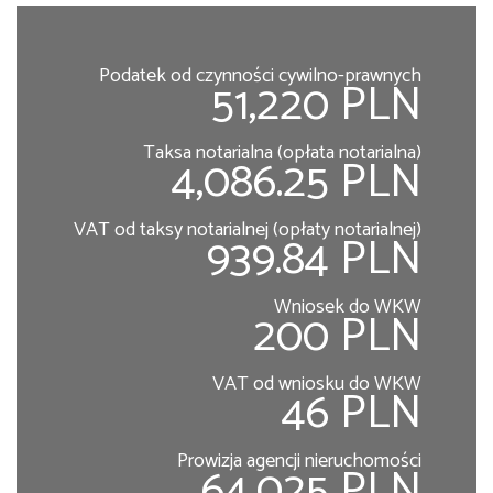
Podatek od czynności cywilno-prawnych
51,220 PLN
Taksa notarialna (opłata notarialna)
4,086.25 PLN
VAT od taksy notarialnej (opłaty notarialnej)
939.84 PLN
Wniosek do WKW
200 PLN
VAT od wniosku do WKW
46 PLN
Prowizja agencji nieruchomości
64,025 PLN