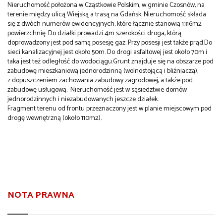
Nieruchomość położona w Cząstkowie Polskim, w gminie Czosnów, na
terenie między ulicą Wiejską a trasą na Gdańsk. Nieruchomość składa
się z dwóch numerów ewidencyjnych, które łącznie stanowią 1316m2
powierzchnię. Do działki prowadzi 4m szerokości droga, którą
doprowadzony jest pod samą posesję gaz. Przy posesji jest także prąd.Do
sieci kanalizacyjnej jest około 50m. Do drogi asfaltowej jest około 70m i
taka jest też odległość do wodociągu.Grunt znajduje się na obszarze pod
zabudowę mieszkaniową jednorodzinną (wolnostojącą i bliźniaczą),
z dopuszczeniem zachowania zabudowy zagrodowej, a także pod
zabudowę usługową. Nieruchomość jest w sąsiedztwie domów
jednorodzinnych i niezabudowanych jeszcze działek.
Fragment terenu od frontu przeznaczony jest w planie miejscowym pod
drogę wewnętrzną (około 110m2).
NOTA PRAWNA