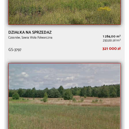
DZIAŁKA NA SPRZEDAŻ
2
1 284,00 m
Czosnów, Sowia Wola Folwarczna
2
250,00 zł/m
321 000 zł
GS-3797