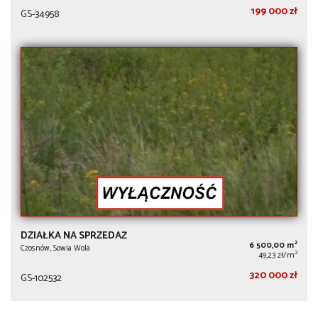
199 000 zł
GS-34958
DZIAŁKA NA SPRZEDAŻ
2
6 500,00 m
Czosnów, Sowia Wola
2
49,23 zł/m
320 000 zł
GS-102532