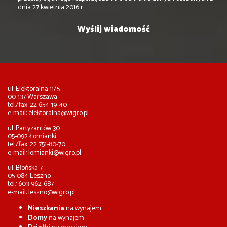
dnia 27 kwietnia 2016 r.
ul. Elektoralna 11/5
00-137 Warszawa
tel./fax: 22 654-19-40
e-mail:
elektoralna@wigro.pl
ul. Partyzantów 30
05-092 Łomianki
tel./fax: 22 751-80-70
e-mail:
lomianki@wigro.pl
ul. Błońska 7
05-084 Leszno
tel.: 603-962-687
e-mail:
leszno@wigro.pl
Mieszkania
na wynajem
Domy
na wynajem