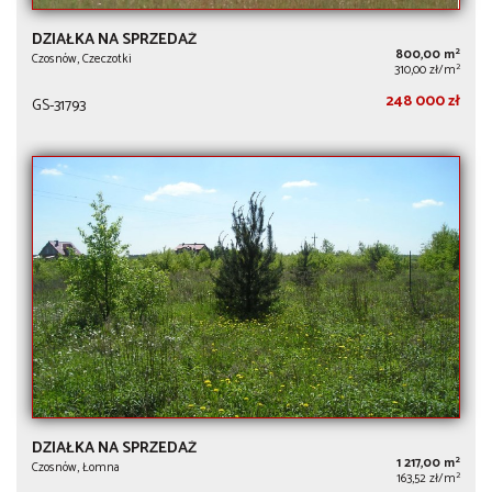
DZIAŁKA NA SPRZEDAŻ
2
800,00 m
Czosnów, Czeczotki
2
310,00 zł/m
248 000 zł
GS-31793
DZIAŁKA NA SPRZEDAŻ
2
1 217,00 m
Czosnów, Łomna
2
163,52 zł/m