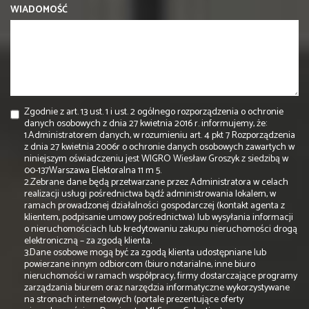
WIADOMOŚĆ
Zgodnie z art. 13 ust. 1 i ust. 2 ogólnego rozporządzenia o ochronie
danych osobowych z dnia 27 kwietnia 2016 r. informujemy, że:
1.Administratorem danych, w rozumieniu art. 4 pkt 7 Rozporządzenia
z dnia 27 kwietnia 2006r o ochronie danych osobowych zawartych w
niniejszym oświadczeniu jest WIGRO Wiesław Groszyk z siedzibą w
00-137Warszawa Elektoralna 11 m 5.
2.Zebrane dane będą przetwarzane przez Administratora w celach
realizacji usługi pośrednictwa bądź administrowania lokalem, w
ramach prowadzonej działalności gospodarczej (kontakt agenta z
klientem, podpisanie umowy pośrednictwa) lub wysyłania informacji
o nieruchomościach lub kredytowaniu zakupu nieruchomości drogą
elektroniczną – za zgodą klienta.
3.Dane osobowe mogą być za zgodą klienta udostępniane lub
powierzane innym odbiorcom (biuro notarialne, inne biuro
nieruchomości w ramach współpracy, firmy dostarczające programy
zarządzania biurem oraz narzędzia informatyczne wykorzystywane
na stronach internetowych (portale prezentujące oferty