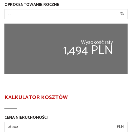
OPROCENTOWANIE ROCZNE
%
Wysokość raty
1,494 PLN
KALKULATOR KOSZTÓW
CENA NIERUCHOMOŚCI
PLN