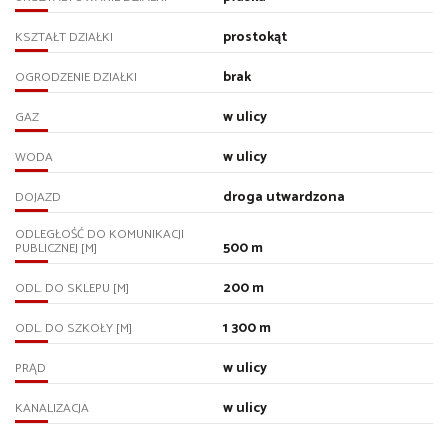
prostokąt
KSZTAŁT DZIAŁKI
brak
OGRODZENIE DZIAŁKI
w ulicy
GAZ
w ulicy
WODA
droga utwardzona
DOJAZD
ODLEGŁOŚĆ DO KOMUNIKACJI
500 m
PUBLICZNEJ [M]
200 m
ODL. DO SKLEPU [M]
1 300 m
ODL. DO SZKOŁY [M]
w ulicy
PRĄD
w ulicy
KANALIZACJA