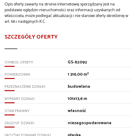
Opis oferty zawarty na stronie internetowej sporządzany jest na
podstawie oględzin nieruchomości oraz informacji uzyskanych od
właściciela, może podlegać aktualizacji i nie stanowi oferty określonej w
art. 66 i następnych K.C.
SZCZEGÓŁY OFERTY
GS-82092
SYMBOL OFERTY
1 316,00 m²
POWIERZCHNIA
budowlana
PRZEZNACZENIE DZIAŁKI
101x13,6 m
WYMIARY DZIAŁKI
własność
STAN PRAWNY
niezagospodarowana
ZAGOSP. DZIAŁKI
płaska
UKSZTAŁTOWANIE DZIAŁKI