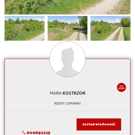
135
OFERT
MARIA
KOSTRZOŃ
AGENT ŁOMIANKI
zostaw wiadomość
606892225