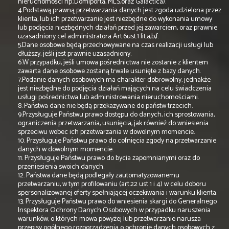
nieruchomości np.;Domiporta, MLS,oraz Galactica).
4.Podstawą prawną przetwarzania danych jest zgoda udzielona przez
klienta, lub ich przetwarzanie jest niezbędne do wykonania umowy
lub podjęcia niezbędnych działań przed jej zawarciem, oraz prawnie
uzasadniony cel administratora Art.6ust.1 lit.a,b,f.
5.Dane osobowe będą przechowywane na czas realizacji usługi lub
dłuższy, jeśli jest prawnie uzasadniony.
6.W przypadku, jeśli umowa pośrednictwa nie zostanie z klientem
zawarta dane osobowe zostaną trwale usunięte z bazy danych.
7.Podanie danych osobowych ma charakter dobrowolny, jednakże
jest niezbędne do podjęcia działań mających na celu świadczenia
usługi pośrednictwa lub administrowania nieruchomościami.
8. Państwa dane nie będą przekazywane do państw trzecich.
9.Przysługuje Państwu prawo dostępu do danych, ich sprostowania,
ograniczenia przetwarzania, usunięcia, jak również do wniesienia
sprzeciwu wobec ich przetwarzania w dowolnym momencie.
10. Przysługuje Państwu prawo do cofnięcia zgody na przetwarzanie
danych w dowolnym momencie.
11. Przysługuje Państwu prawo do bycia zapomnianymi oraz do
przeniesienia swoich danych.
12. Państwa dane będą podlegały zautomatyzowanemu
przetwarzaniu, w tym profilowaniu (art.22 ust 1 i 4) w celu doboru
spersonalizowanej oferty spełniającej oczekiwania i warunku klienta.
13. Przysługuje Państwu prawo do wniesienia skargi do Generalnego
Inspektora Ochrony Danych Osobowych w przypadku naruszenia
warunków, o których mowa powyżej lub przetwarzanie narusza
przepisy ogólnego rozporządzenia o ochronie danych osobowych z