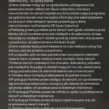
elektroniczną – za zgodą klienta.
3.Dane osobowe mogą być za zgodą klienta udostępniane lub
powierzane innym odbiorcom (biuro notarialne, inne biuro
nieruchomości w ramach współpracy, firmy dostarczające programy
zarządzania biurem oraz narzędzia informatyczne wykorzystywane
na stronach internetowych (portale prezentujące oferty
nieruchomości np.;Domiporta, MLS,oraz Galactica).
4.Podstawą prawną przetwarzania danych jest zgoda udzielona przez
klienta, lub ich przetwarzanie jest niezbędne do wykonania umowy
lub podjęcia niezbędnych działań przed jej zawarciem, oraz prawnie
uzasadniony cel administratora Art.6ust.1 lit.a,b,f.
5.Dane osobowe będą przechowywane na czas realizacji usługi lub
dłuższy, jeśli jest prawnie uzasadniony.
6.W przypadku, jeśli umowa pośrednictwa nie zostanie z klientem
zawarta dane osobowe zostaną trwale usunięte z bazy danych.
7.Podanie danych osobowych ma charakter dobrowolny, jednakże
jest niezbędne do podjęcia działań mających na celu świadczenia
usługi pośrednictwa lub administrowania nieruchomościami.
8. Państwa dane nie będą przekazywane do państw trzecich.
9.Przysługuje Państwu prawo dostępu do danych, ich sprostowania,
ograniczenia przetwarzania, usunięcia, jak również do wniesienia
sprzeciwu wobec ich przetwarzania w dowolnym momencie.
10. Przysługuje Państwu prawo do cofnięcia zgody na przetwarzanie
danych w dowolnym momencie.
11. Przysługuje Państwu prawo do bycia zapomnianymi oraz do
przeniesienia swoich danych.
12. Państwa dane będą podlegały zautomatyzowanemu