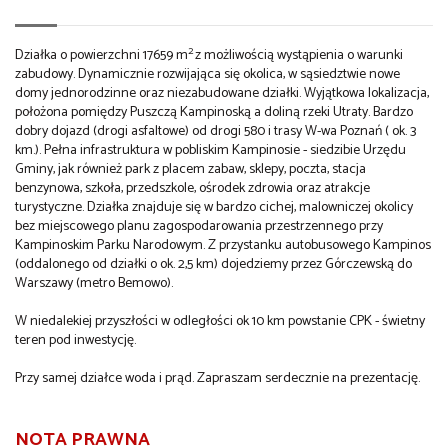
2
Działka o powierzchni 17659 m
z możliwością wystąpienia o warunki
zabudowy. Dynamicznie rozwijająca się okolica, w sąsiedztwie nowe
domy jednorodzinne oraz niezabudowane działki. Wyjątkowa lokalizacja,
położona pomiędzy Puszczą Kampinoską a doliną rzeki Utraty. Bardzo
dobry dojazd (drogi asfaltowe) od drogi 580 i trasy W-wa Poznań ( ok. 3
km.). Pełna infrastruktura w pobliskim Kampinosie - siedzibie Urzędu
Gminy, jak również park z placem zabaw, sklepy, poczta, stacja
benzynowa, szkoła, przedszkole, ośrodek zdrowia oraz atrakcje
turystyczne. Działka znajduje się w bardzo cichej, malowniczej okolicy
bez miejscowego planu zagospodarowania przestrzennego przy
Kampinoskim Parku Narodowym. Z przystanku autobusowego Kampinos
(oddalonego od działki o ok. 2,5 km) dojedziemy przez Górczewską do
Warszawy (metro Bemowo).
W niedalekiej przyszłości w odległości ok 10 km powstanie CPK - świetny
teren pod inwestycję.
Przy samej działce woda i prąd. Zapraszam serdecznie na prezentację.
NOTA PRAWNA