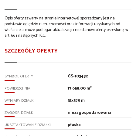
Opis oferty zawarty na stronie internetowej sporządzany jest na
podstawie oględzin nieruchomości oraz informacji uzyskanych od
właściciela, może podlegać aktualizacji i nie stanowi oferty określonej w
art. 66 i następnych K.C.
SZCZEGÓŁY OFERTY
GS-103432
SYMBOL OFERTY
17 659,00 m²
POWIERZCHNIA
31x579 m
WYMIARY DZIAŁKI
niezagospodarowana
ZAGOSP. DZIAŁKI
płaska
UKSZTAŁTOWANIE DZIAŁKI