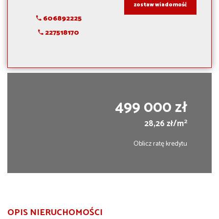
zostaw wiadomość
606892225
227518170
499 000 zł
2
28,26 zł/m
Oblicz ratę kredytu
OPIS NIERUCHOMOŚCI