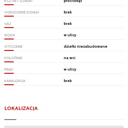
prostokąt
KSZTAŁT DZIAŁKI
brak
OGRODZENIE DZIAŁKI
brak
GAZ
w ulicy
WODA
działki niezabudowane
OTOCZENIE
na wsi
POŁOŻENIE
w ulicy
PRĄD
brak
KANALIZACJA
LOKALIZACJA