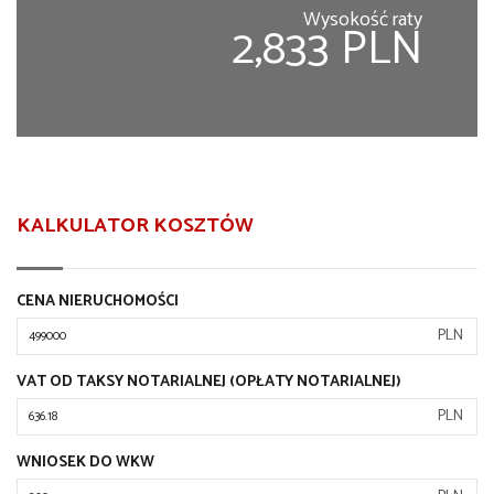
Wysokość raty
2,833 PLN
KALKULATOR KOSZTÓW
CENA NIERUCHOMOŚCI
PLN
VAT OD TAKSY NOTARIALNEJ (OPŁATY NOTARIALNEJ)
PLN
WNIOSEK DO WKW