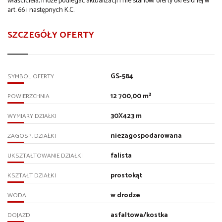
właściciela, może podlegać aktualizacji i nie stanowi oferty określonej w
art. 66 i następnych K.C.
SZCZEGÓŁY OFERTY
GS-584
SYMBOL OFERTY
12 700,00 m²
POWIERZCHNIA
30X423 m
WYMIARY DZIAŁKI
niezagospodarowana
ZAGOSP. DZIAŁKI
falista
UKSZTAŁTOWANIE DZIAŁKI
prostokąt
KSZTAŁT DZIAŁKI
w drodze
WODA
asfaltowa/kostka
DOJAZD