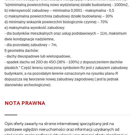
"a)minimalną powierzchnią nowo wydzielanej działki budowlanej - 1000m
2
,
b)
intensywność
zabudowy – minimalna 0,0001 - maksymalna - 0,5
c)
maksymalna powierzchnia zabudowy działki budowlanej – 30%
ź
d)
minimalny wska
nik powierzchni biologicznie czynnej – 70%
e)
maksymalna wysoko
ść
zabudowy:
-
dla budynków mieszkalnych oraz usług podstawowych – 11m, maksimum
dwie kondygnacje nadziemne,
-
dla pozostałej zabudowy – 7m,
f)
geometria dachów:
-
dachy dwuspadowe lub wielospadowe,
-
spadek dachu od 20
O
do 45
O
(36% - 100%) z dopuszczeniem dachów
płaskich." Część terenu oznaczona symbolem Rz jest z zakazem zabudowy
budynkami, a na pozostałym terenie oznaczonym na rysunku planu R
dopuszcza się tworzenie nowej zabudowy zagrodowej ( jest tu jednak
stanowisko archeologiczne).
NOTA PRAWNA
Opis oferty zawarty na stronie internetowej sporządzany jest na
podstawie oględzin nieruchomości oraz informacji uzyskanych od