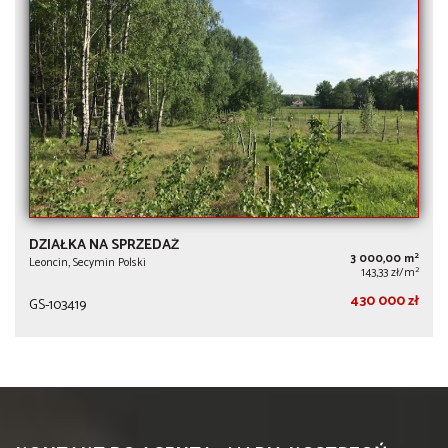
DZIAŁKA NA SPRZEDAŻ
2
3 000,00 m
Leoncin, Secymin Polski
2
143,33 zł/m
430 000 zł
GS-103419