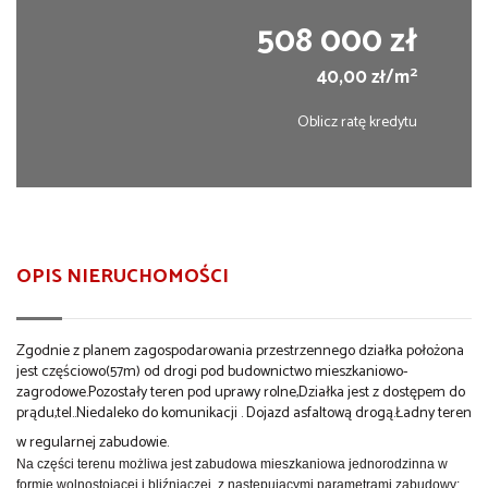
508 000 zł
2
40,00 zł/m
Oblicz ratę kredytu
OPIS NIERUCHOMOŚCI
Zgodnie z planem zagospodarowania przestrzennego działka położona
jest częściowo(57m) od drogi pod budownictwo mieszkaniowo-
zagrodowe.Pozostały teren pod uprawy rolne,Działka jest z dostępem do
prądu,tel..Niedaleko do komunikacji . Dojazd asfaltową drogą.Ładny teren
w regularnej zabudowie.
Na części terenu możliwa jest zabudowa mieszkaniowa jednorodzinna w
formie wolnostojącej i bliźniaczej
,
z następującymi parametrami zabudowy: