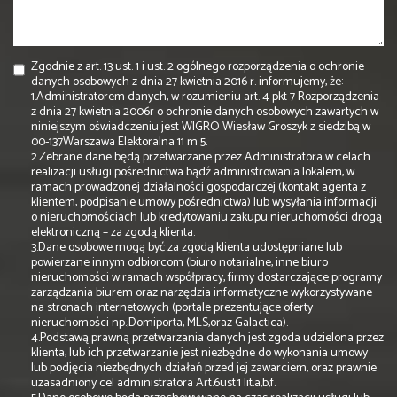
Zgodnie z art. 13 ust. 1 i ust. 2 ogólnego rozporządzenia o ochronie
danych osobowych z dnia 27 kwietnia 2016 r. informujemy, że:
1.Administratorem danych, w rozumieniu art. 4 pkt 7 Rozporządzenia
z dnia 27 kwietnia 2006r o ochronie danych osobowych zawartych w
niniejszym oświadczeniu jest WIGRO Wiesław Groszyk z siedzibą w
00-137Warszawa Elektoralna 11 m 5.
2.Zebrane dane będą przetwarzane przez Administratora w celach
realizacji usługi pośrednictwa bądź administrowania lokalem, w
ramach prowadzonej działalności gospodarczej (kontakt agenta z
klientem, podpisanie umowy pośrednictwa) lub wysyłania informacji
o nieruchomościach lub kredytowaniu zakupu nieruchomości drogą
elektroniczną – za zgodą klienta.
3.Dane osobowe mogą być za zgodą klienta udostępniane lub
powierzane innym odbiorcom (biuro notarialne, inne biuro
nieruchomości w ramach współpracy, firmy dostarczające programy
zarządzania biurem oraz narzędzia informatyczne wykorzystywane
na stronach internetowych (portale prezentujące oferty
nieruchomości np.;Domiporta, MLS,oraz Galactica).
4.Podstawą prawną przetwarzania danych jest zgoda udzielona przez
klienta, lub ich przetwarzanie jest niezbędne do wykonania umowy
lub podjęcia niezbędnych działań przed jej zawarciem, oraz prawnie
uzasadniony cel administratora Art.6ust.1 lit.a,b,f.