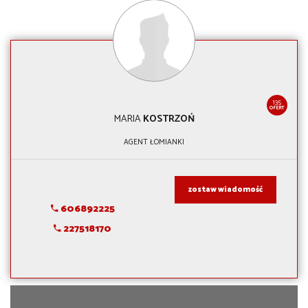
135
OFERT
MARIA
KOSTRZOŃ
AGENT ŁOMIANKI
zostaw wiadomość
606892225
227518170