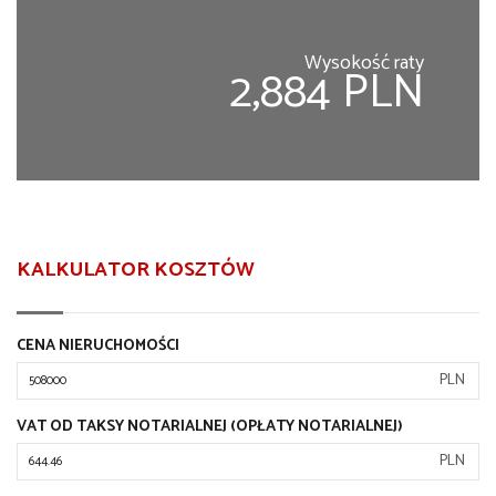
Wysokość raty
2,884 PLN
KALKULATOR KOSZTÓW
CENA NIERUCHOMOŚCI
PLN
VAT OD TAKSY NOTARIALNEJ (OPŁATY NOTARIALNEJ)
PLN