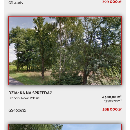
399 000 zł
GS-4065
DZIAŁKA NA SPRZEDAŻ
2
4 500,00 m
Leoncin, Nowe Polesie
2
130,00 zł/m
585 000 zł
GS-100632