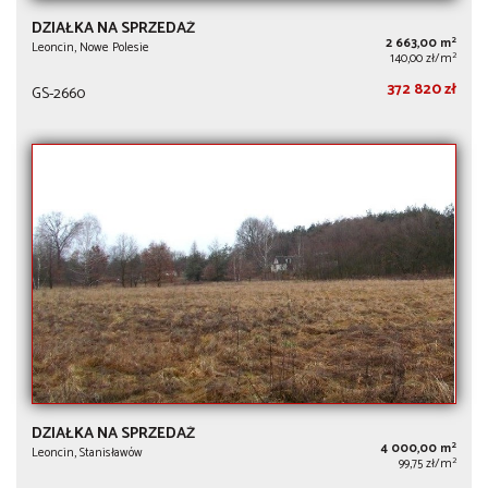
DZIAŁKA NA SPRZEDAŻ
2
2 663,00 m
Leoncin, Nowe Polesie
2
140,00 zł/m
372 820 zł
GS-2660
DZIAŁKA NA SPRZEDAŻ
2
4 000,00 m
Leoncin, Stanisławów
2
99,75 zł/m