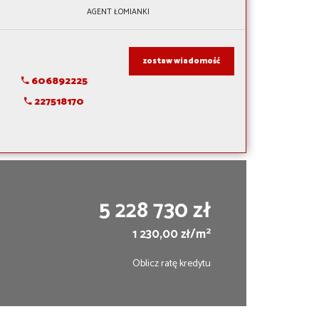
AGENT ŁOMIANKI
zostaw wiadomość
606892225
227518170
5 228 730 zł
2
1 230,00 zł/m
Oblicz ratę kredytu