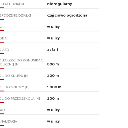
nieregularny
ZTAŁT DZIAŁKI
częściowo ogrodzona
RODZENIE DZIAŁKI
w ulicy
AZ
w ulicy
ODA
asfalt
OJAZD
DLEGŁOŚĆ DO KOMUNIKACJI
800 m
BLICZNEJ [M]
200 m
L. DO SKLEPU [M]
1 000 m
L. DO SZKOŁY [M]
200 m
L. DO PRZEDSZKOLA [M]
w ulicy
RĄD
w ulicy
NALIZACJA