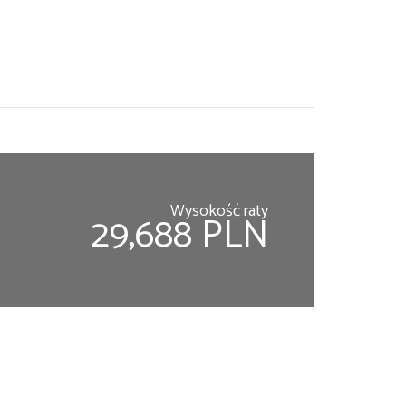
Wysokość raty
29,688 PLN