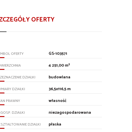
ZCZEGÓŁY OFERTY
GS-103571
YMBOL OFERTY
4 251,00 m²
OWIERZCHNIA
budowlana
ZEZNACZENIE DZIAŁKI
36,5x116,5 m
MIARY DZIAŁKI
własność
TAN PRAWNY
niezagospodarowana
GOSP. DZIAŁKI
płaska
SZTAŁTOWANIE DZIAŁKI