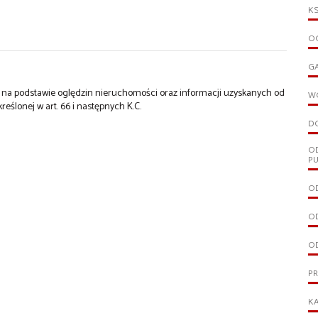
KS
OG
G
st na podstawie oględzin nieruchomości oraz informacji uzyskanych od
W
kreślonej w art. 66 i następnych K.C.
D
O
PU
OD
OD
OD
P
KA