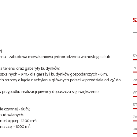
S
j.
S
terenu - zabudowa mieszkaniowa jednorodzinna wolnostojąca lub
P
ia terenu oraz gabaryty budynków:
kalnych - 9 m,- dla garaży i budynków gospodarczych - 6 m,
ch stromy o kącie nachylenia głównych połaci w przedziale od 25° do
PR
w przypadku realizacji piwnicy dopuszcza się zwiększenie
WY
S
ie czynnej - 60%;
 budowlanych:
ZA
ostojącej - 1200 m²;
niaczej - 1000 m²;
UK