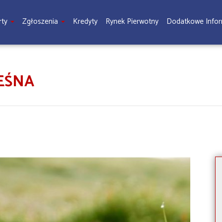
rty
Zgłoszenia
Kredyty
Rynek Pierwotny
Dodatkowe Info
EŚNA