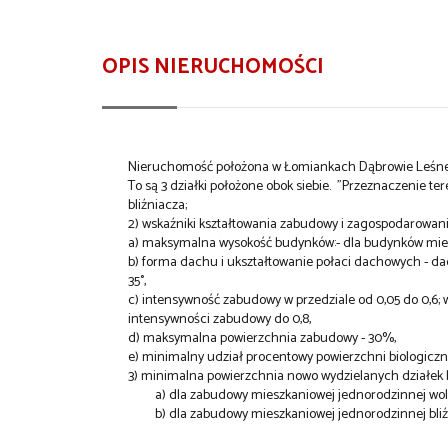
OPIS NIERUCHOMOŚCI
Nieruchomość położona w Łomiankach Dąbrowie Leśne
To są 3 działki położone obok siebie. "Przeznaczenie 
bliźniacza;
2) wskaźniki kształtowania zabudowy i zagospodarowan
a) maksymalna wysokość budynków:- dla budynków miesz
b) forma dachu i ukształtowanie połaci dachowych - da
35°,
c) intensywność zabudowy w przedziale od 0,05 do 0,6; 
intensywności zabudowy do 0,8,
d) maksymalna powierzchnia zabudowy - 30%,
e) minimalny udział procentowy powierzchni biologiczn
3) minimalna powierzchnia nowo wydzielanych działek
a) dla zabudowy mieszkaniowej jednorodzinnej woln
b) dla zabudowy mieszkaniowej jednorodzinnej bliź