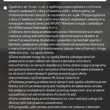
Zgodnie z art. 13 ust. 1 i ust. 2 ogólnego rozporządzenia o ochronie
danych osobowych z dnia 27 kwietnia 2016 r. informujemy, że:
1.Administratorem danych, w rozumieniu art. 4 pkt 7 Rozporządzenia
z dnia 27 kwietnia 2006r o ochronie danych osobowych zawartych w
niniejszym oświadczeniu jest WIGRO Wiesław Groszyk z siedzibą w
00-137Warszawa Elektoralna 11 m 5.
2.Zebrane dane będą przetwarzane przez Administratora w celach
realizacji usługi pośrednictwa bądź administrowania lokalem, w
ramach prowadzonej działalności gospodarczej (kontakt agenta z
klientem, podpisanie umowy pośrednictwa) lub wysyłania informacji
o nieruchomościach lub kredytowaniu zakupu nieruchomości drogą
elektroniczną – za zgodą klienta.
3.Dane osobowe mogą być za zgodą klienta udostępniane lub
powierzane innym odbiorcom (biuro notarialne, inne biuro
nieruchomości w ramach współpracy, firmy dostarczające programy
zarządzania biurem oraz narzędzia informatyczne wykorzystywane
na stronach internetowych (portale prezentujące oferty
nieruchomości np.;Domiporta, MLS,oraz Galactica).
4.Podstawą prawną przetwarzania danych jest zgoda udzielona przez
klienta, lub ich przetwarzanie jest niezbędne do wykonania umowy
lub podjęcia niezbędnych działań przed jej zawarciem, oraz prawnie
uzasadniony cel administratora Art.6ust.1 lit.a,b,f.
5.Dane osobowe będą przechowywane na czas realizacji usługi lub
dłuższy, jeśli jest prawnie uzasadniony.
6.W przypadku, jeśli umowa pośrednictwa nie zostanie z klientem