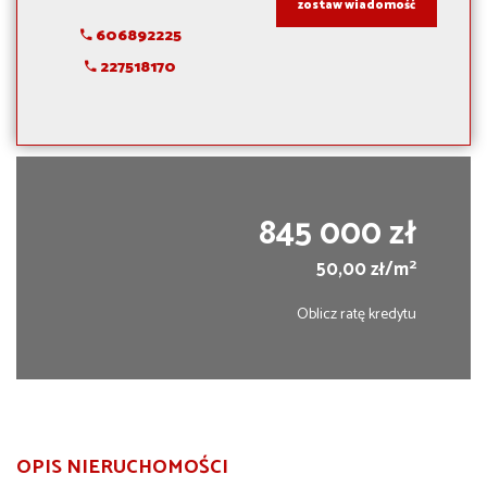
zostaw wiadomość
606892225
227518170
845 000 zł
2
50,00 zł/m
Oblicz ratę kredytu
OPIS NIERUCHOMOŚCI