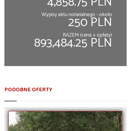
4,858.75 PLN
Wypisy aktu notarialnego - około
250 PLN
RAZEM (cena + opłaty)
893,484.25 PLN
PODOBNE OFERTY