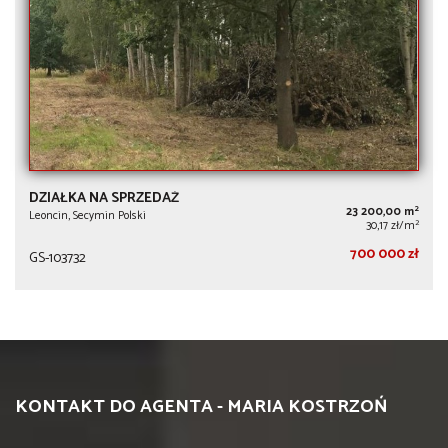
DZIAŁKA NA SPRZEDAŻ
2
23 200,00 m
Leoncin, Secymin Polski
2
30,17 zł/m
700 000 zł
GS-103732
KONTAKT DO AGENTA - MARIA KOSTRZOŃ