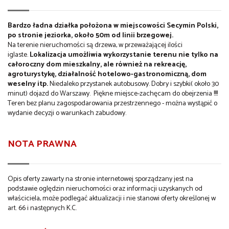
Bardzo ładna działka położona w miejscowości Secymin Polski,
po stronie jeziorka, około 50m od linii brzegowej.
Na terenie nieruchomości są drzewa, w przeważającej ilości
iglaste.
Lokalizacja umożliwia wykorzystanie terenu nie tylko na
całoroczny dom mieszkalny, ale również na rekreację,
agroturystykę, działalność hotelowo-gastronomiczną, dom
weselny itp.
Niedaleko przystanek autobusowy. Dobry i szybki( około 30
minut) dojazd do Warszawy. Piękne miejsce-zachęcam do obejrzenia !!!!
Teren bez planu zagospodarowania przestrzennego - można wystąpić o
wydanie decyzji o warunkach zabudowy.
NOTA PRAWNA
Opis oferty zawarty na stronie internetowej sporządzany jest na
podstawie oględzin nieruchomości oraz informacji uzyskanych od
właściciela, może podlegać aktualizacji i nie stanowi oferty określonej w
art. 66 i następnych K.C.