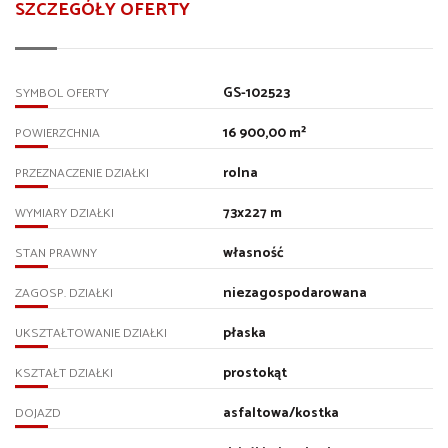
SZCZEGÓŁY OFERTY
GS-102523
SYMBOL OFERTY
16 900,00 m²
POWIERZCHNIA
rolna
PRZEZNACZENIE DZIAŁKI
73x227 m
WYMIARY DZIAŁKI
własność
STAN PRAWNY
niezagospodarowana
ZAGOSP. DZIAŁKI
płaska
UKSZTAŁTOWANIE DZIAŁKI
prostokąt
KSZTAŁT DZIAŁKI
asfaltowa/kostka
DOJAZD