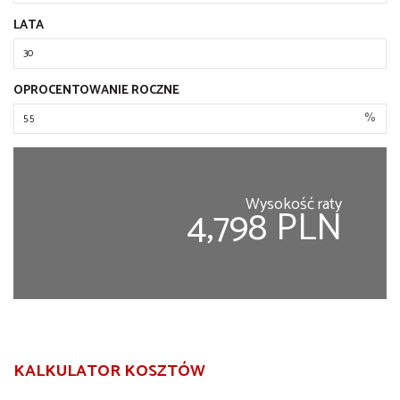
LATA
OPROCENTOWANIE ROCZNE
%
Wysokość raty
4,798 PLN
KALKULATOR KOSZTÓW