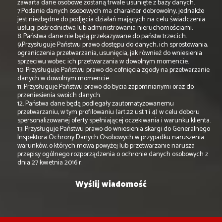
zawarta dane osobowe zostaną trwale usunięte z bazy danych.
7.Podanie danych osobowych ma charakter dobrowolny, jednakże
jest niezbędne do podjęcia działań mających na celu świadczenia
usługi pośrednictwa lub administrowania nieruchomościami.
8. Państwa dane nie będą przekazywane do państw trzecich.
9.Przysługuje Państwu prawo dostępu do danych, ich sprostowania,
ograniczenia przetwarzania, usunięcia, jak również do wniesienia
sprzeciwu wobec ich przetwarzania w dowolnym momencie.
10. Przysługuje Państwu prawo do cofnięcia zgody na przetwarzanie
danych w dowolnym momencie.
11. Przysługuje Państwu prawo do bycia zapomnianymi oraz do
przeniesienia swoich danych.
12. Państwa dane będą podlegały zautomatyzowanemu
przetwarzaniu, w tym profilowaniu (art.22 ust 1 i 4) w celu doboru
spersonalizowanej oferty spełniającej oczekiwania i warunku klienta.
13. Przysługuje Państwu prawo do wniesienia skargi do Generalnego
Inspektora Ochrony Danych Osobowych w przypadku naruszenia
warunków, o których mowa powyżej lub przetwarzanie narusza
przepisy ogólnego rozporządzenia o ochronie danych osobowych z
dnia 27 kwietnia 2016 r.