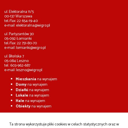
ul. Elektoralna 11/5
00-137 Warszawa
tel./fax: 22 654-19-40
e-mail:
elektoralna@wigro.pl
ul. Partyzantów 30
05-092 Łomianki
tel./fax: 22 751-80-70
e-mail:
lomianki@wigro.pl
ul. Błońska 7
05-084 Leszno
tel.: 603-962-687
e-mail:
leszno@wigro.pl
Mieszkania
na wynajem
Domy
na wynajem
Działki
na wynajem
Lokale
na wynajem
Hale
na wynajem
Obiekty
na wynajem
Mieszkania
na sprzedaż
Domy
na sprzedaż
Ta strona wykorzystuje pliki cookies w celach statystycznych oraz w
Działki
na sprzedaż