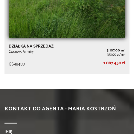
DZIAŁKA NA SPRZEDAŻ
2
3 107,00 m
Czosnów, Palmiry
2
350,00 zł/m
1 087 450 zł
GS-18488
KONTAKT DO AGENTA - MARIA KOSTRZOŃ
IMIĘ