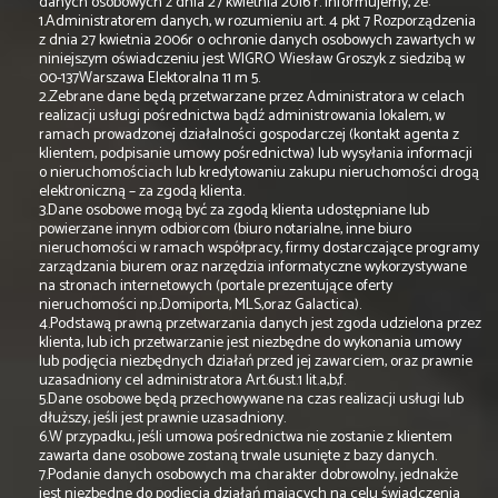
danych osobowych z dnia 27 kwietnia 2016 r. informujemy, że:
1.Administratorem danych, w rozumieniu art. 4 pkt 7 Rozporządzenia
z dnia 27 kwietnia 2006r o ochronie danych osobowych zawartych w
niniejszym oświadczeniu jest WIGRO Wiesław Groszyk z siedzibą w
00-137Warszawa Elektoralna 11 m 5.
2.Zebrane dane będą przetwarzane przez Administratora w celach
realizacji usługi pośrednictwa bądź administrowania lokalem, w
ramach prowadzonej działalności gospodarczej (kontakt agenta z
klientem, podpisanie umowy pośrednictwa) lub wysyłania informacji
o nieruchomościach lub kredytowaniu zakupu nieruchomości drogą
elektroniczną – za zgodą klienta.
3.Dane osobowe mogą być za zgodą klienta udostępniane lub
powierzane innym odbiorcom (biuro notarialne, inne biuro
nieruchomości w ramach współpracy, firmy dostarczające programy
zarządzania biurem oraz narzędzia informatyczne wykorzystywane
na stronach internetowych (portale prezentujące oferty
nieruchomości np.;Domiporta, MLS,oraz Galactica).
4.Podstawą prawną przetwarzania danych jest zgoda udzielona przez
klienta, lub ich przetwarzanie jest niezbędne do wykonania umowy
lub podjęcia niezbędnych działań przed jej zawarciem, oraz prawnie
uzasadniony cel administratora Art.6ust.1 lit.a,b,f.
5.Dane osobowe będą przechowywane na czas realizacji usługi lub
dłuższy, jeśli jest prawnie uzasadniony.
6.W przypadku, jeśli umowa pośrednictwa nie zostanie z klientem
zawarta dane osobowe zostaną trwale usunięte z bazy danych.
7.Podanie danych osobowych ma charakter dobrowolny, jednakże
jest niezbędne do podjęcia działań mających na celu świadczenia