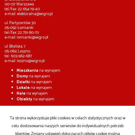
00-137 Warszawa
tel./fax: 22 654-19-40
e-mail:
elektoralna@wigro.pl
ul. Partyzantów 30
05-092 Łomianki
tel./fax: 22 751-80-70
e-mail:
lomianki@wigro.pl
ul. Błońska 7
05-084 Leszno
tel.: 603-962-687
e-mail:
leszno@wigro.pl
Mieszkania
na wynajem
Domy
na wynajem
Działki
na wynajem
Lokale
na wynajem
Hale
na wynajem
Obiekty
na wynajem
Mieszkania
na sprzedaż
Domy
na sprzedaż
Ta strona wykorzystuje pliki cookies w celach statystycznych oraz w
Działki
na sprzedaż
celu dostosowania naszych serwisów do indywidualnych potrzeb
Lokale
na sprzedaż
Hale
na sprzedaż
klientów. Zmiany ustawień dotyczących plików cookie można