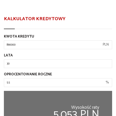
KALKULATOR KREDYTOWY
KWOTA KREDYTU
PLN
LATA
OPROCENTOWANIE ROCZNE
%
Wysokość raty
5,053 PLN