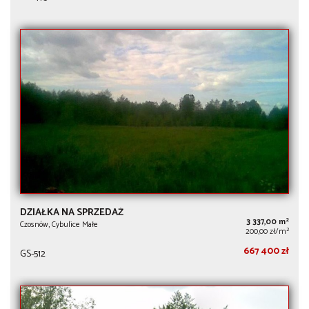
DZIAŁKA NA SPRZEDAŻ
2
3 337,00 m
Czosnów, Cybulice Małe
2
200,00 zł/m
667 400 zł
GS-512