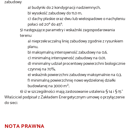
zabudowy:
a) budynki do 2 kondygnacji nadziemnych,
b) wysokość zabudowy do 11,0 m,
c) dachy płaskie oraz dwu lub wielospadowe o nachyleniu
połaci od 20º do 45º;
5) następujące parametry i wskaźniki zagospodarowania
terenu:
a) nieprzekraczalną linię zabudowy zgodnie z rysunkiem
planu,
b) maksymalną intensywność zabudowy na 0,6,
c) minimalną intensywność zabudowy na 0,01,
d) minimalny udział procentowy powierzchni biologicznie
czynnej na 70%,
e) wskaźnik powierzchni zabudowy maksymalnie na 0,3,
f) minimalną powierzchnię nowo wydzielonej działki
budowlanej na 3000 m²;
6) iż w szczególności mają zastosowanie ustalenia § 14 i § 15."
Właściciel podpisał z Zakładem Energetycznym umowę o przyłączenie
do sieci.
NOTA PRAWNA