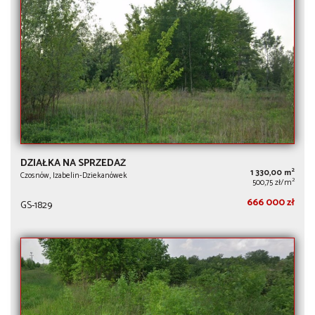
DZIAŁKA NA SPRZEDAŻ
2
1 330,00 m
Czosnów, Izabelin-Dziekanówek
2
500,75 zł/m
666 000 zł
GS-1829