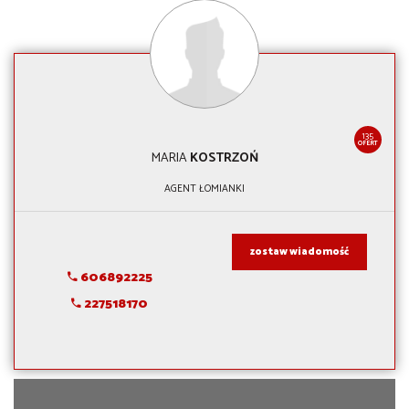
135
OFERT
MARIA
KOSTRZOŃ
AGENT ŁOMIANKI
zostaw wiadomość
606892225
227518170