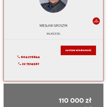
48
OFERT
WIESŁAW GROSZYK
WŁAŚCICIEL
zostaw wiadomość
604276844
22 7514567
110 000 zł