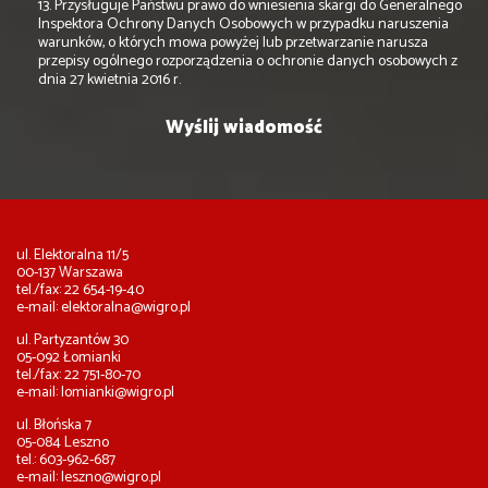
13. Przysługuje Państwu prawo do wniesienia skargi do Generalnego
Inspektora Ochrony Danych Osobowych w przypadku naruszenia
warunków, o których mowa powyżej lub przetwarzanie narusza
przepisy ogólnego rozporządzenia o ochronie danych osobowych z
dnia 27 kwietnia 2016 r.
ul. Elektoralna 11/5
00-137 Warszawa
tel./fax: 22 654-19-40
e-mail:
elektoralna@wigro.pl
ul. Partyzantów 30
05-092 Łomianki
tel./fax: 22 751-80-70
e-mail:
lomianki@wigro.pl
ul. Błońska 7
05-084 Leszno
tel.: 603-962-687
e-mail:
leszno@wigro.pl