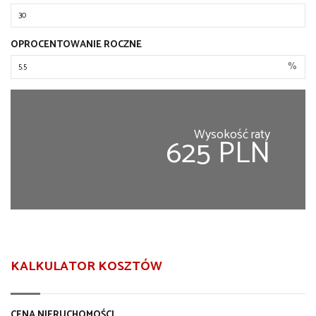
OPROCENTOWANIE ROCZNE
%
Wysokość raty
625 PLN
KALKULATOR KOSZTÓW
CENA NIERUCHOMOŚCI