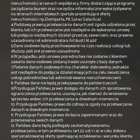
nieruchomości w ramach współpracy, firmy dostarczające programy
zarządzania biurem oraz narzędzia informatyczne wykorzystywane
na stronach internetowych (portale prezentujące oferty
nieruchomości np.;Domiporta, MLS,oraz Galactica).
4.Podstawą prawną przetwarzania danych jest zgoda udzielona przez
klienta, lub ich przetwarzanie jest niezbędne do wykonania umowy
lub podjęcia niezbędnych działań przed jej zawarciem, oraz prawnie
uzasadniony cel administratora Art.6ust.1 lit.a,b,f.
5.Dane osobowe będą przechowywane na czas realizacji usługi lub
dłuższy, jeśli jest prawnie uzasadniony.
6.W przypadku, jeśli umowa pośrednictwa nie zostanie z klientem
zawarta dane osobowe zostaną trwale usunięte z bazy danych.
7.Podanie danych osobowych ma charakter dobrowolny, jednakże
jest niezbędne do podjęcia działań mających na celu świadczenia
usługi pośrednictwa lub administrowania nieruchomościami.
8. Państwa dane nie będą przekazywane do państw trzecich.
9.Przysługuje Państwu prawo dostępu do danych, ich sprostowania,
ograniczenia przetwarzania, usunięcia, jak również do wniesienia
sprzeciwu wobec ich przetwarzania w dowolnym momencie.
10. Przysługuje Państwu prawo do cofnięcia zgody na przetwarzanie
danych w dowolnym momencie.
11. Przysługuje Państwu prawo do bycia zapomnianymi oraz do
przeniesienia swoich danych.
12. Państwa dane będą podlegały zautomatyzowanemu
przetwarzaniu, w tym profilowaniu (art.22 ust 1 i 4) w celu doboru
spersonalizowanej oferty spełniającej oczekiwania i warunku klienta.