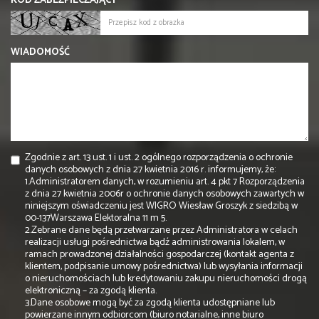
KOD ZABEZPIECZAJĄCY
WIADOMOŚĆ
Zgodnie z art. 13 ust. 1 i ust. 2 ogólnego rozporządzenia o ochronie
danych osobowych z dnia 27 kwietnia 2016 r. informujemy, że:
1.Administratorem danych, w rozumieniu art. 4 pkt 7 Rozporządzenia
z dnia 27 kwietnia 2006r o ochronie danych osobowych zawartych w
niniejszym oświadczeniu jest WIGRO Wiesław Groszyk z siedzibą w
00-137Warszawa Elektoralna 11 m 5.
2.Zebrane dane będą przetwarzane przez Administratora w celach
realizacji usługi pośrednictwa bądź administrowania lokalem, w
ramach prowadzonej działalności gospodarczej (kontakt agenta z
klientem, podpisanie umowy pośrednictwa) lub wysyłania informacji
o nieruchomościach lub kredytowaniu zakupu nieruchomości drogą
elektroniczną – za zgodą klienta.
3.Dane osobowe mogą być za zgodą klienta udostępniane lub
powierzane innym odbiorcom (biuro notarialne, inne biuro