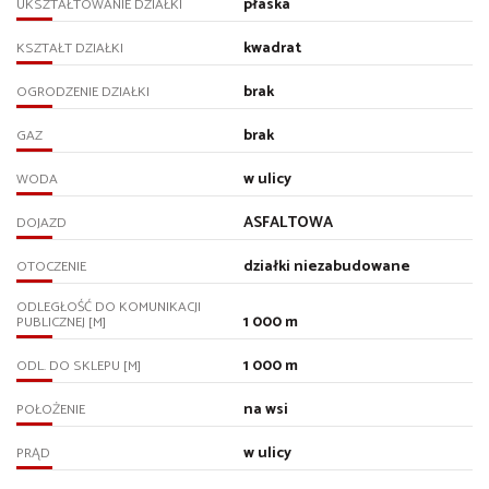
płaska
UKSZTAŁTOWANIE DZIAŁKI
kwadrat
KSZTAŁT DZIAŁKI
brak
OGRODZENIE DZIAŁKI
brak
GAZ
w ulicy
WODA
ASFALTOWA
DOJAZD
działki niezabudowane
OTOCZENIE
ODLEGŁOŚĆ DO KOMUNIKACJI
1 000 m
PUBLICZNEJ [M]
1 000 m
ODL. DO SKLEPU [M]
na wsi
POŁOŻENIE
w ulicy
PRĄD