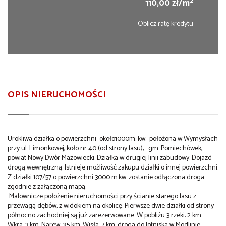
2
110,00 zł/m
Oblicz ratę kredytu
OPIS NIERUCHOMOŚCI
Urokliwa działka o powierzchni około1000m. kw. położona w Wymysłach
przy ul. Limonkowej, koło nr 40 (od strony lasu), gm. Pomiechówek,
powiat Nowy Dwór Mazowiecki. Działka w drugiej linii zabudowy. Dojazd
drogą wewnętrzną. Istnieje możliwość zakupu działki o innej powierzchni.
Z działki 107/57 o powierzchni 3000 m.kw. zostanie odłączona droga
zgodnie z załączoną mapą.
Malownicze położenie nieruchomości przy ścianie starego lasu z
przewagą dębów, z widokiem na okolicę. Pierwsze dwie działki od strony
północno zachodniej są już zarezerwowane. W pobliżu 3 rzeki: 2 km
Wkra, 3 km. Narew, 3,5 km. Wisła. 7 km. drogą do lotniska w Modlinie.