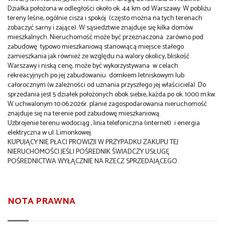
Działka położona w odległości około ok. 44 km od Warszawy. W pobliżu
tereny leśne, ogólnie cisza i spokój (często można na tych terenach
zobaczyć sarny i zające). W sąsiedztwie znajduje się kilka domów
mieszkalnych. Nieruchomość może być przeznaczona zarówno pod
zabudowę typowo mieszkaniową stanowiącą miejsce stałego
zamieszkania jak również ze względu na walory okolicy, bliskość
Warszawy i niską cenę, może być wykorzystywana w celach
rekreacyjnych po jej zabudowaniu domkiem letniskowym lub
całorocznym (w zależności od uznania przyszłego jej właściciela). Do
sprzedania jest 5 działek położonych obok siebie, każda po ok. 1000 m.kw.
W uchwalonym 10.06.2026r. planie zagospodarowania nieruchomość
znajduje się na terenie pod zabudowę mieszkaniową.
Uzbrojenie terenu wodociąg , linia telefoniczna (internet) i energia
elektryczna w ul. Limonkowej.
KUPUJĄCY NIE PŁACI PROWIZJI W PRZYPADKU ZAKUPU TEJ
NIERUCHOMOŚCI JEŚLI POŚREDNIK ŚWIADCZY USŁUGĘ
POŚREDNICTWA WYŁĄCZNIE NA RZECZ SPRZEDAJĄCEGO.
NOTA PRAWNA