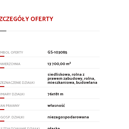
ZCZEGÓŁY OFERTY
GS-103085
YMBOL OFERTY
13 700,00 m²
OWIERZCHNIA
siedliskowa, rolna z
prawem zabudowy, rolna,
mieszkaniowa, budowlana
ZEZNACZENIE DZIAŁKI
76x181 m
MIARY DZIAŁKI
własność
TAN PRAWNY
niezagospodarowana
GOSP. DZIAŁKI
płaska
SZTAŁTOWANIE DZIAŁKI