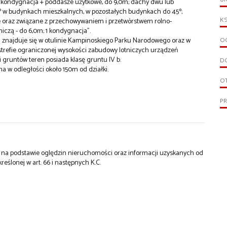
 1 kondygnacja + poddasze użytkowe, do 9,0m; dachy dwu lub
º w budynkach mieszkalnych, w pozostałych budynkach do 45º;
KS
e oraz związane z przechowywaniem i przetwórstwem rolno-
czą - do 6,0m; 1 kondygnacja".
i znajduje się w otulinie Kampinoskiego Parku Narodowego oraz w
OG
trefie ograniczonej wysokości zabudowy lotniczych urządzeń
gruntów teren posiada klasę gruntu IV b.
D
a w odległości około 150m od działki.
O
P
st na podstawie oględzin nieruchomości oraz informacji uzyskanych od
kreślonej w art. 66 i następnych K.C.