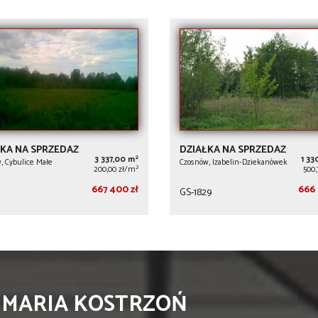
KA NA SPRZEDAŻ
DZIAŁKA NA SPRZEDAŻ
2
3 337,00 m
1 33
, Cybulice Małe
Czosnów, Izabelin-Dziekanówek
2
200,00 zł/m
500,
667 400 zł
666 
GS-1829
 MARIA KOSTRZOŃ