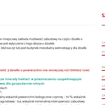
S
an miejscowy zakłada możliwość zabudowy na części działki o
S
 jest wytyczenie z tego obszaru działek:
bliźniaczy) lub pod budynek mieszkalny wolnostojący dla działki
P
PR
ić 3 działki o powierzchni nie mniejszej niż 1000m2 (sieć
WY
cze (niecały hektar); w przeznaczeniu uzupełniającym
ej dla gospodarstw rolnych.
S
dach:
²;
ZA
y wskaźnik powierzchni biologicznie czynnej – 70 %; wskaźnik
agrodowej - 0,4; wskaźnik minimalnej intensywności zabudowy
UK