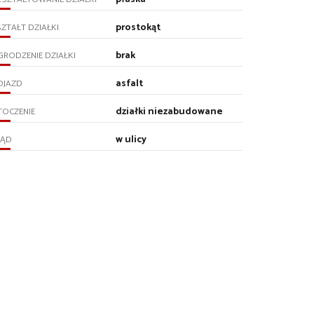
prostokąt
ZTAŁT DZIAŁKI
brak
RODZENIE DZIAŁKI
asfalt
OJAZD
działki niezabudowane
TOCZENIE
w ulicy
RĄD