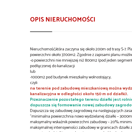
OPIS NIERUCHOMOŚCI
Nieruchomość,która zaczyna się około 200m od trasy S-7. Pl
powierzchni około 3700m2. Zgodnie z zapisami planu możliwe
-o powierzchni nie mniejszej niż 800m2 (pod jeden segment 
podłączonej do kanalizacji
lub
-1000m2 pod budynek mieszkalny wolnostojący,
czyli
na terenie pod zabudowę mieszkaniową można wydziel
kanalizacyjna w odległości około 150 m od działki)
.
Przeznaczenie pozostałego terenu działki jest rolni
dopuszcza się formowanie nowej zabudowy zagrodow
Dopuszcza się zabudowę zagrodową na następujących zasa
"minimalna powierzchnia nowo wydzielanej działki – 3000m
maksymalny wskaźnik powierzchni zabudowy – 20%; minimaln
maksymalnej intensywności zabudowy w granicach działki z