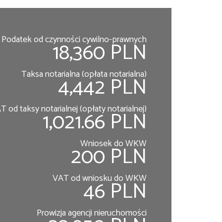
Podatek od czynności cywilno-prawnych
18,360 PLN
Taksa notarialna (opłata notarialna)
4,442 PLN
T od taksy notarialnej (opłaty notarialnej)
1,021.66 PLN
Wniosek do WKW
200 PLN
VAT od wniosku do WKW
46 PLN
Prowizja agencji nieruchomości