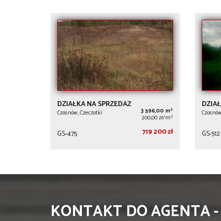
DZIAŁKA NA SPRZEDAŻ
DZIAŁ
2
3 596,00 m
Czosnów, Czeczotki
Czosnów
2
200,00 zł/m
719 200 zł
GS-475
GS-512
KONTAKT DO AGENTA -