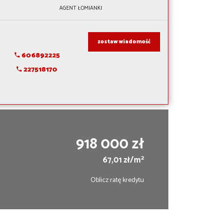
AGENT ŁOMIANKI
zostaw wiadomość
606892225
227518170
918 000 zł
2
67,01 zł/m
Oblicz ratę kredytu