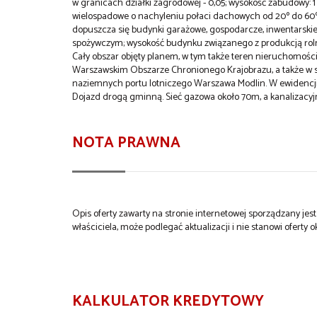
w granicach działki zagrodowej - 0,05; wysokość zabudowy:
wielospadowe o nachyleniu połaci dachowych od 20º do 60
dopuszcza się budynki garażowe, gospodarcze, inwentarski
spożywczym; wysokość budynku związanego z produkcją rolni
Cały obszar objęty planem, w tym także teren nieruchomośc
Warszawskim Obszarze Chronionego Krajobrazu, a także w s
naziemnych portu lotniczego Warszawa Modlin. W ewidencji 
Dojazd drogą gminną. Sieć gazowa około 70m, a kanalizacyjn
NOTA PRAWNA
Opis oferty zawarty na stronie internetowej sporządzany je
właściciela, może podlegać aktualizacji i nie stanowi oferty o
KALKULATOR KREDYTOWY