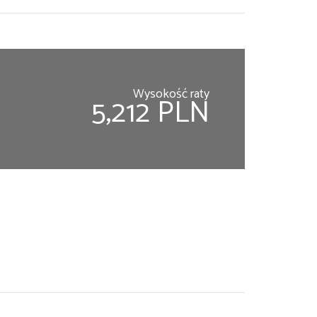
Wysokość raty
5,212 PLN