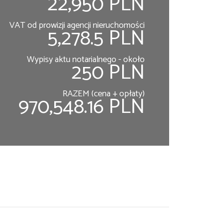
22,950 PLN
VAT od prowizji agencji nieruchomości
5,278.5 PLN
Wypisy aktu notarialnego - około
250 PLN
RAZEM (cena + opłaty)
970,548.16 PLN