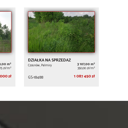
DZIAŁKA NA SPRZEDAŻ
2
2
0,00 m
3 107,00 m
Czosnów, Palmiry
2
2
75 zł/m
350,00 zł/m
000 zł
1 087 450 zł
GS-18488