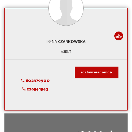
32
OFERT
IRENA
CZARKOWSKA
AGENT
zostaw wiadomość
602379900
226541943