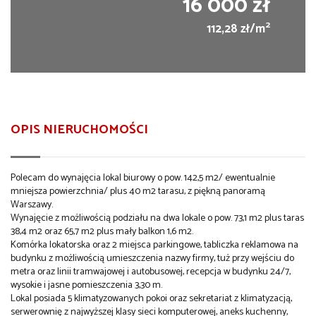
16 000 zł
2
112,28 zł/m
OPIS NIERUCHOMOŚCI
Polecam do wynajęcia lokal biurowy o pow. 142,5 m2/ ewentualnie
mniejsza powierzchnia/ plus 40 m2 tarasu, z piękną panoramą
Warszawy.
Wynajęcie z możliwością podziału na dwa lokale o pow. 73,1 m2 plus taras
38,4 m2 oraz 65,7 m2 plus mały balkon 1,6 m2.
Komórka lokatorska oraz 2 miejsca parkingowe, tabliczka reklamowa na
budynku z możliwością umieszczenia nazwy firmy, tuż przy wejściu do
metra oraz linii tramwajowej i autobusowej, recepcja w budynku 24/7,
wysokie i jasne pomieszczenia 3,30 m.
Lokal posiada 5 klimatyzowanych pokoi oraz sekretariat z klimatyzacją,
serwerownię z najwyższej klasy sieci komputerowej, aneks kuchenny,