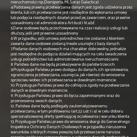
nieruchomości np.;Domiporta, MLS,oraz Galactica).
4.Podstawą prawną przetwarzania danych jest zgoda udzielona przez
klienta, lub ich przetwarzanie jest niezbędne do wykonania umowy
lub podjęcia niezbędnych działań przed jej zawarciem, oraz prawnie
uzasadniony cel administratora Art.6ust.1 lit.a,b,f.
5.Dane osobowe będą przechowywane na czas realizacji usługi lub
dłuższy, jeśli jest prawnie uzasadniony.
6.W przypadku, jeśli umowa pośrednictwa nie zostanie z klientem
zawarta dane osobowe zostaną trwale usunięte z bazy danych.
7.Podanie danych osobowych ma charakter dobrowolny, jednakże
jest niezbędne do podjęcia działań mających na celu świadczenia
usługi pośrednictwa lub administrowania nieruchomościami.
8. Państwa dane nie będą przekazywane do państw trzecich.
9.Przysługuje Państwu prawo dostępu do danych, ich sprostowania,
ograniczenia przetwarzania, usunięcia, jak również do wniesienia
sprzeciwu wobec ich przetwarzania w dowolnym momencie.
10. Przysługuje Państwu prawo do cofnięcia zgody na przetwarzanie
danych w dowolnym momencie.
11. Przysługuje Państwu prawo do bycia zapomnianymi oraz do
przeniesienia swoich danych.
12. Państwa dane będą podlegały zautomatyzowanemu
przetwarzaniu, w tym profilowaniu (art.22 ust 1 i 4) w celu doboru
spersonalizowanej oferty spełniającej oczekiwania i warunku klienta.
13. Przysługuje Państwu prawo do wniesienia skargi do Generalnego
Inspektora Ochrony Danych Osobowych w przypadku naruszenia
warunków, o których mowa powyżej lub przetwarzanie narusza