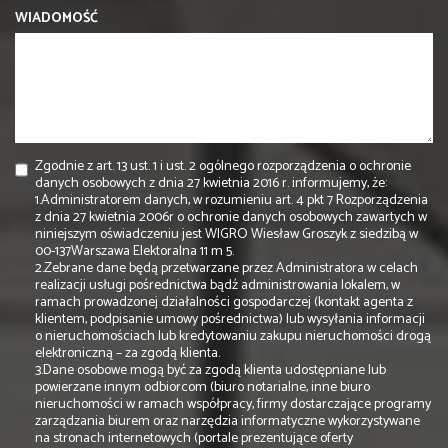
WIADOMOŚĆ
Zgodnie z art. 13 ust. 1 i ust. 2 ogólnego rozporządzenia o ochronie
danych osobowych z dnia 27 kwietnia 2016 r. informujemy, że:
1.Administratorem danych, w rozumieniu art. 4 pkt 7 Rozporządzenia
z dnia 27 kwietnia 2006r o ochronie danych osobowych zawartych w
niniejszym oświadczeniu jest WIGRO Wiesław Groszyk z siedzibą w
00-137Warszawa Elektoralna 11 m 5.
2.Zebrane dane będą przetwarzane przez Administratora w celach
realizacji usługi pośrednictwa bądź administrowania lokalem, w
ramach prowadzonej działalności gospodarczej (kontakt agenta z
klientem, podpisanie umowy pośrednictwa) lub wysyłania informacji
o nieruchomościach lub kredytowaniu zakupu nieruchomości drogą
elektroniczną – za zgodą klienta.
3.Dane osobowe mogą być za zgodą klienta udostępniane lub
powierzane innym odbiorcom (biuro notarialne, inne biuro
nieruchomości w ramach współpracy, firmy dostarczające programy
zarządzania biurem oraz narzędzia informatyczne wykorzystywane
na stronach internetowych (portale prezentujące oferty