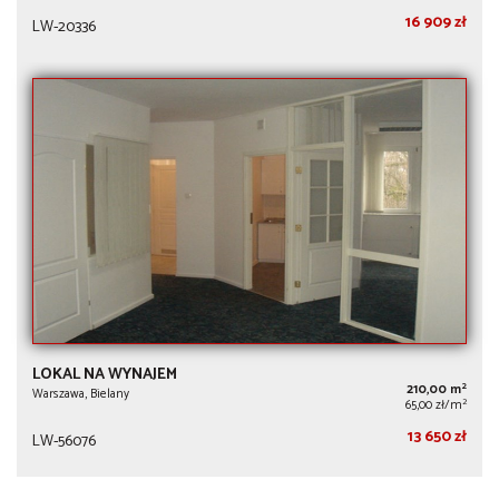
16 909 zł
LW-20336
LOKAL NA WYNAJEM
2
210,00 m
Warszawa, Bielany
2
65,00 zł/m
13 650 zł
LW-56076