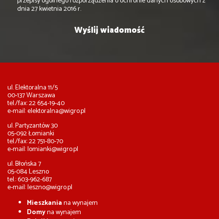
przepisy ogólnego rozporządzenia o ochronie danych osobowych z
dnia 27 kwietnia 2016 r.
ul. Elektoralna 11/5
00-137 Warszawa
tel./fax: 22 654-19-40
e-mail:
elektoralna@wigro.pl
ul. Partyzantów 30
05-092 Łomianki
tel./fax: 22 751-80-70
e-mail:
lomianki@wigro.pl
ul. Błońska 7
05-084 Leszno
tel.: 603-962-687
e-mail:
leszno@wigro.pl
Mieszkania
na wynajem
Domy
na wynajem