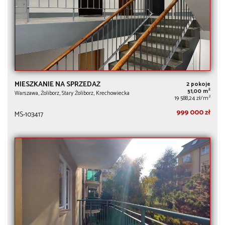
MIESZKANIE NA SPRZEDAŻ
2 pokoje
2
51,00 m
Warszawa, Żoliborz, Stary Żoliborz, Krechowiecka
2
19 588,24 zł/m
999 000 zł
MS-103417