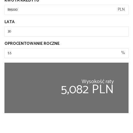
KWOTA KREDYTU
PLN
LATA
OPROCENTOWANIE ROCZNE
%
Wysokość raty
5,082 PLN