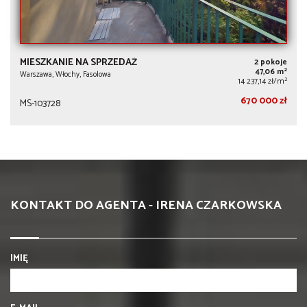
MIESZKANIE NA SPRZEDAŻ
2 pokoje
2
47,06 m
Warszawa, Włochy, Fasolowa
2
14 237,14 zł/m
670 000 zł
MS-103728
KONTAKT DO AGENTA - IRENA CZARKOWSKA
IMIĘ