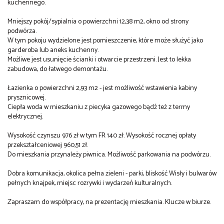
kuchennego.
Mniejszy pokój/sypialnia o powierzchni 12,38 m2, okno od strony
podwórza.
W tym pokoju wydzielone jest pomieszczenie, które może służyć jako
garderoba lub aneks kuchenny.
Możliwe jest usunięcie ścianki i otwarcie przestrzeni. Jest to lekka
zabudowa, do łatwego demontażu.
Łazienka o powierzchni 2,93 m2 - jest możliwość wstawienia kabiny
prysznicowej.
Ciepła woda w mieszkaniu z piecyka gazowego bądź też z termy
elektrycznej.
Wysokość czynszu 976 zł w tym FR 140 zł. Wysokość rocznej opłaty
przekształceniowej 960,51 zł.
Do mieszkania przynależy piwnica. Możliwość parkowania na podwórzu.
Dobra komunikacja, okolica pełna zieleni - parki, bliskość Wisły i bulwarów
pełnych knajpek, miejsc rozrywki i wydarzeń kulturalnych.
Zapraszam do współpracy, na prezentację mieszkania. Klucze w biurze.