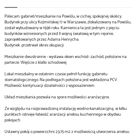
Polecam gabinet/mieszkanie na Powiślu, w cichej, spokojnej okolicy.
Budynek przy ulicy Koźmińskiej 17 w Warszawie, zlokalizowany na Powiślu,
został wybudowany w 1936 roku. Kamienica ta jest jednym z pięciu
budynków wzniesionych przed II wojną światową w tym rejonie,
zaprojektowanych przez Adama Henrycha.
Budynek przetrwał okres okupacji.
Mieszkanie dwustronne - wystawa okien wschód- zachód, położone na
parterze. Wejście z klatki schodowej.
Lokal mieszkalny w ostatnim czasie pełnił funkcję gabinetu
stomatologicznego. Na podłogach położona jest wykładzina PCV.
Możliwość kontynuacji działalności z wyposażeniem.
Układ mieszkania pozwala na spore możliwości aranżacyjne.
Ze względu na rozprowadzoną instalację wodno-kanalizacyjną w kilku
punktach istnieje łatwość aranżacji aneksu kuchennego w obydwu
pokojach.
Ustawny pokój o powierzchni 23,75 m2 z możliwością utworzenia aneksu