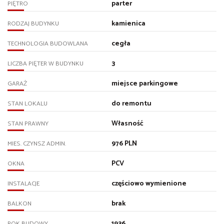
parter
PIĘTRO
kamienica
RODZAJ BUDYNKU
cegła
TECHNOLOGIA BUDOWLANA
3
LICZBA PIĘTER W BUDYNKU
miejsce parkingowe
GARAŻ
do remontu
STAN LOKALU
Własność
STAN PRAWNY
976 PLN
MIES. CZYNSZ ADMIN.
PCV
OKNA
częściowo wymienione
INSTALACJE
brak
BALKON
1936
ROK BUDOWY