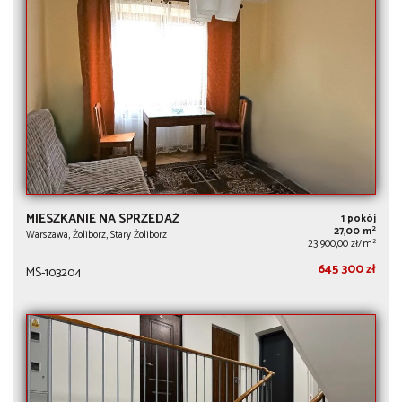
MIESZKANIE NA SPRZEDAŻ
1 pokój
2
27,00 m
Warszawa, Żoliborz, Stary Żoliborz
2
23 900,00 zł/m
645 300 zł
MS-103204