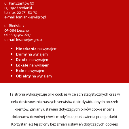
ul. Partyzantów 30
05-092 Łomianki
tel./fax: 22 751-80-70
e-mail:
lomianki@wigro.pl
ul. Błońska 7
05-084 Leszno
tel.: 603-962-687
e-mail:
leszno@wigro.pl
Mieszkania
na wynajem
Domy
na wynajem
Działki
na wynajem
Lokale
na wynajem
Hale
na wynajem
Obiekty
na wynajem
Mieszkania
na sprzedaż
Domy
na sprzedaż
Ta strona wykorzystuje pliki cookies w celach statystycznych oraz w
Działki
na sprzedaż
celu dostosowania naszych serwisów do indywidualnych potrzeb
Lokale
na sprzedaż
Hale
na sprzedaż
klientów. Zmiany ustawień dotyczących plików cookie można
Obiekty
na sprzedaż
dokonać w dowolnej chwili modyfikując ustawienia przeglądarki.
Korzystanie z tej strony bez zmian ustawień dotyczących cookies
Strona główna
Kup
Sprzedaj
notatnik
Kontakt