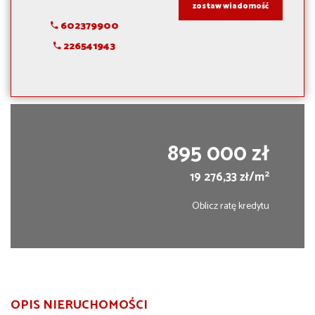
zostaw wiadomość
602379900
226541943
895 000 zł
2
19 276,33 zł/m
Oblicz ratę kredytu
OPIS NIERUCHOMOŚCI