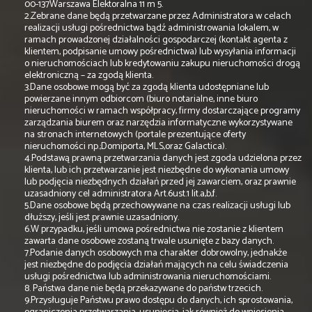
00-137Warszawa Elektoralna 11 m 5.
2.Zebrane dane będą przetwarzane przez Administratora w celach
realizacji usługi pośrednictwa bądź administrowania lokalem, w
ramach prowadzonej działalności gospodarczej (kontakt agenta z
klientem, podpisanie umowy pośrednictwa) lub wysyłania informacji
o nieruchomościach lub kredytowaniu zakupu nieruchomości drogą
elektroniczną – za zgodą klienta.
3.Dane osobowe mogą być za zgodą klienta udostępniane lub
powierzane innym odbiorcom (biuro notarialne, inne biuro
nieruchomości w ramach współpracy, firmy dostarczające programy
zarządzania biurem oraz narzędzia informatyczne wykorzystywane
na stronach internetowych (portale prezentujące oferty
nieruchomości np.;Domiporta, MLS,oraz Galactica).
4.Podstawą prawną przetwarzania danych jest zgoda udzielona przez
klienta, lub ich przetwarzanie jest niezbędne do wykonania umowy
lub podjęcia niezbędnych działań przed jej zawarciem, oraz prawnie
uzasadniony cel administratora Art.6ust.1 lit.a,b,f.
5.Dane osobowe będą przechowywane na czas realizacji usługi lub
dłuższy, jeśli jest prawnie uzasadniony.
6.W przypadku, jeśli umowa pośrednictwa nie zostanie z klientem
zawarta dane osobowe zostaną trwale usunięte z bazy danych.
7.Podanie danych osobowych ma charakter dobrowolny, jednakże
jest niezbędne do podjęcia działań mających na celu świadczenia
usługi pośrednictwa lub administrowania nieruchomościami.
8. Państwa dane nie będą przekazywane do państw trzecich.
9.Przysługuje Państwu prawo dostępu do danych, ich sprostowania,