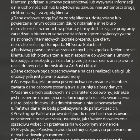
klientem, podpisanie umowy pośrednictwa) lub wysyłania informacji
o nieruchomościach lub kredytowaniu zakupu nieruchomości drogą
elektroniczną – za zgodą klienta.
3.Dane osobowe mogą być za zgodą klienta udostępniane lub
powierzane innym odbiorcom (biuro notarialne, inne biuro
nieruchomości w ramach współpracy, firmy dostarczające programy
zarządzania biurem oraz narzędzia informatyczne wykorzystywane
na stronach internetowych (portale prezentujące oferty
nieruchomości np.;Domiporta, MLS,oraz Galactica).
4.Podstawą prawną przetwarzania danych jest zgoda udzielona przez
klienta, lub ich przetwarzanie jest niezbędne do wykonania umowy
lub podjęcia niezbędnych działań przed jej zawarciem, oraz prawnie
uzasadniony cel administratora Art.6ust.1 lit.a,b,f.
5.Dane osobowe będą przechowywane na czas realizacji usługi lub
dłuższy, jeśli jest prawnie uzasadniony.
6.W przypadku, jeśli umowa pośrednictwa nie zostanie z klientem
zawarta dane osobowe zostaną trwale usunięte z bazy danych.
7.Podanie danych osobowych ma charakter dobrowolny, jednakże
jest niezbędne do podjęcia działań mających na celu świadczenia
usługi pośrednictwa lub administrowania nieruchomościami.
8. Państwa dane nie będą przekazywane do państw trzecich.
9.Przysługuje Państwu prawo dostępu do danych, ich sprostowania,
ograniczenia przetwarzania, usunięcia, jak również do wniesienia
sprzeciwu wobec ich przetwarzania w dowolnym momencie.
10. Przysługuje Państwu prawo do cofnięcia zgody na przetwarzanie
danych w dowolnym momencie.