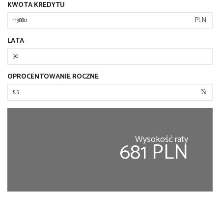
KWOTA KREDYTU
PLN
LATA
OPROCENTOWANIE ROCZNE
%
Wysokość raty
681 PLN