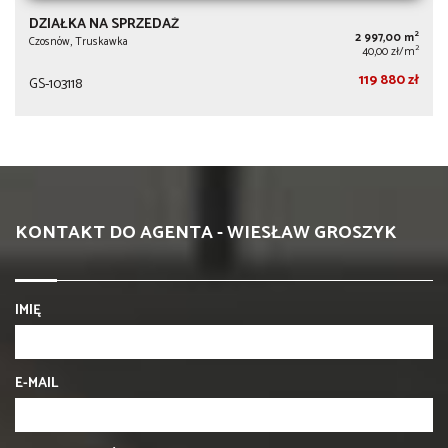
DZIAŁKA NA SPRZEDAŻ
2
2 997,00 m
Czosnów, Truskawka
2
40,00 zł/m
119 880 zł
GS-103118
KONTAKT DO AGENTA - WIESŁAW GROSZYK
IMIĘ
E-MAIL