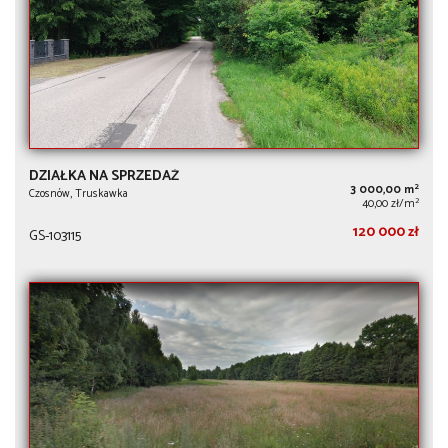
DZIAŁKA NA SPRZEDAŻ
2
3 000,00 m
Czosnów, Truskawka
2
40,00 zł/m
120 000 zł
GS-103115