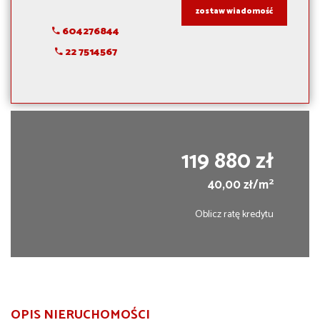
zostaw wiadomość
604276844
22 7514567
119 880 zł
2
40,00 zł/m
Oblicz ratę kredytu
OPIS NIERUCHOMOŚCI