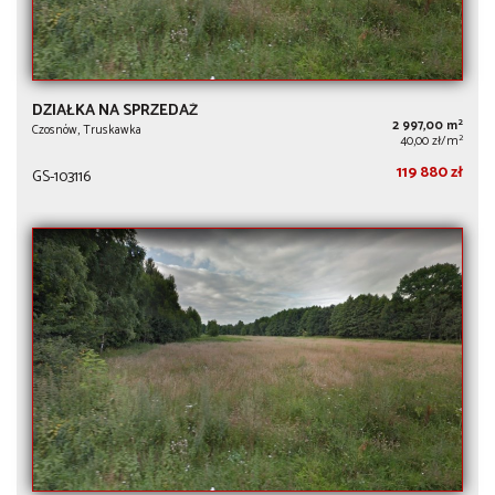
DZIAŁKA NA SPRZEDAŻ
2
2 997,00 m
Czosnów, Truskawka
2
40,00 zł/m
119 880 zł
GS-103116