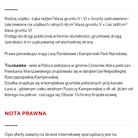
2
Rodzaj użytku : Łąka 1455m
klasa gruntu V i VI + Grunty zadrzewione i
2
2
zakrzewione na użytkach rolnych 65 m
klasa gruntu V + Las 1480 m
klasa gruntu VI.
Dostęp do drogi publicznej w formie służebności gruntowej drogą
szerokości 6 m usytuowanej od wschodniej strony.
Prawo pierwokupu mają Lasy Państwowe i Kampinoski Park Narodowy.
Truskawka
- wieś w Polsce położona w gminie Czosnów, która podczas
Powstania Warszawskiego znajdowała się w obrębie tzw Niepodległej
Rzeczypospolitej Kampinoskiej.
Działka znajduje się w kompleksie gruntów położonych przy kanale
Łasica - głównym cieku wodnym Puszczy Kampinoskiej o dł. ok. 35 km od
którego na północ rozciąga się Obszar Ochrony Krajobrazowej.
NOTA PRAWNA
Opis oferty zawarty na stronie internetowej sporządzany jest na