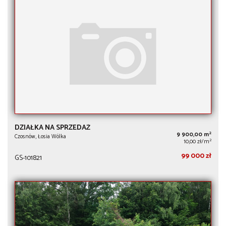
DZIAŁKA NA SPRZEDAŻ
2
9 900,00 m
Czosnów, Łosia Wólka
2
10,00 zł/m
99 000 zł
GS-101821