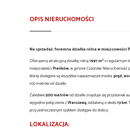
OPIS NIERUCHOMOŚCI
Na sprzedaż: foremna działka rolna w miejscowości 
2
Oferujemy atrakcyjną działkę rolną
1997 m
o regularnym ks
miejscowości
Pieńków
, w gminie Czosnów. Nieruchomość p
której dostępne są wszystkie najważniejsze media:
prąd, wod
100 metrów od działki.
Zaledwie
500 metrów
od działki znajduje się przystanek a
wygodne połączenie z
Warszawą
, oddaloną o około
13 km
.
przy jednoczesnym szybkim dostępie do stolicy.
LOKALIZACJA: